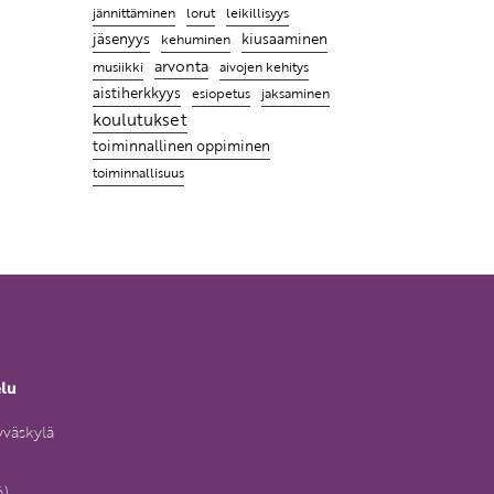
leikillisyys
jännittäminen
lorut
jäsenyys
kiusaaminen
kehuminen
arvonta
musiikki
aivojen kehitys
aistiherkkyys
esiopetus
jaksaminen
koulutukset
toiminnallinen oppiminen
toiminnallisuus
elu
yväskylä
6)