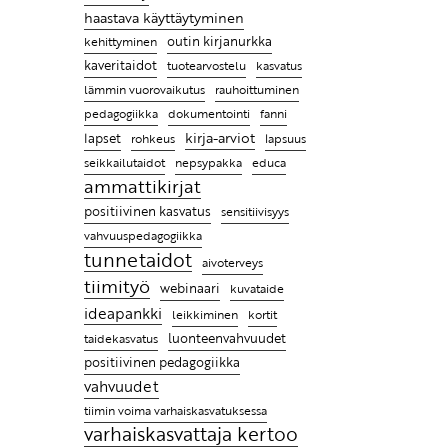
haastava käyttäytyminen
Entä jos lapsen hyvän kasvun
outin kirjanurkka
juuret ovat tiimissäsi?
kehittyminen
kaveritaidot
tuotearvostelu
kasvatus
Leikin lomassa on luontevaa
lämmin vuorovaikutus
rauhoittuminen
harjoitella uusia taitoja
pedagogiikka
fanni
dokumentointi
Ratkaisujen muistitaulu
kirja-arviot
lapset
rohkeus
lapsuus
seikkailutaidot
nepsypakka
educa
Lasten kanssa jokainen päivä
ammattikirjat
on erilainen ja se tekeekin
positiivinen kasvatus
sensitiivisyys
työstä mielenkiintoista
vahvuuspedagogiikka
Ammattikirjat auttavat
tunnetaidot
aivoterveys
ymmärtämään, miksi lapsi
tiimityö
webinaari
kuvataide
käyttäytyy tietyllä tavalla ja
ideapankki
leikkiminen
kortit
antaa parempia keinoja
taidekasvatus
luonteenvahvuudet
kohdata hänet
positiivinen pedagogiikka
vahvuudet
tiimin voima varhaiskasvatuksessa
varhaiskasvattaja kertoo