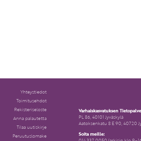
Yhteystiedot
Toimitusehdot
Rekisteriseloste
Varhaiskasvatuksen Tietopalv
PL 86, 40101 Jyväskylä
Anna palautetta
Aatoksenkatu 8 E 90, 40720 J
Tilaa uutiskirje
Soita meille:
Peruutuslomake
014 337 0050 (arkisin klo 9–1