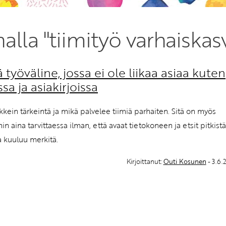
Etkö ole vielä Varhaiskas
nalla "tiimityö varhaiska
jäsen?
Liity tästä!
työväline, jossa ei ole liikaa asiaa kuten
a ja asiakirjoissa
ikkein tärkeintä ja mikä palvelee tiimiä parhaiten. Sitä on myös
in aina tarvittaessa ilman, että avaat tietokoneen ja etsit pitkistä
ia kuuluu merkitä.
Kirjoittanut:
Outi Kosunen
- 3.6