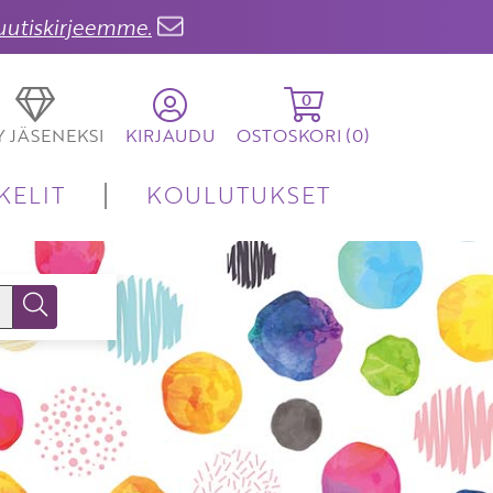
 uutiskirjeemme.
0
TY JÄSENEKSI
KIRJAUDU
OSTOSKORI (
0
)
KELIT
KOULUTUKSET