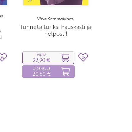
as
Virve Sammalkorpi
Tunnetaituriksi hauskasti ja
u
helposti!
a
HINTA
33
22
22,90 €
JÄSENELLE
20,60 €