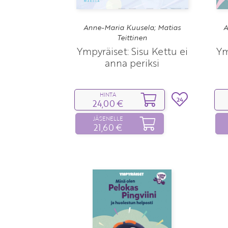
Anne-Maria Kuusela; Matias
A
Teittinen
Ympyräiset: Sisu Kettu ei
Ym
anna periksi
HINTA
24
24,00 €
JÄSENELLE
21,60 €