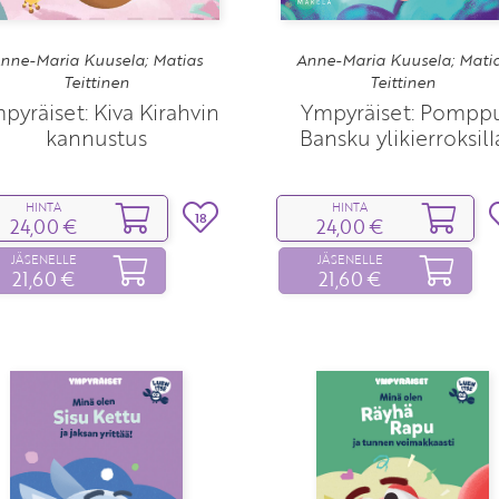
nne-Maria Kuusela; Matias
Anne-Maria Kuusela; Mati
Teittinen
Teittinen
pyräiset: Kiva Kirahvin
Ympyräiset: Pompp
kannustus
Bansku ylikierroksill
HINTA
HINTA
18
24,00 €
24,00 €
JÄSENELLE
JÄSENELLE
21,60 €
21,60 €