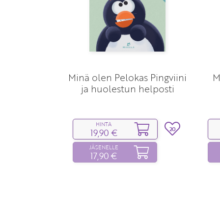
Minä olen Pelokas Pingviini
M
ja huolestun helposti
HINTA
20
19,90 €
JÄSENELLE
17,90 €