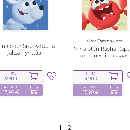
Virve Sammalkorpi
inä olen Sisu Kettu ja
Minä olen Räyhä Rapu
jaksan yrittää!
tunnen voimakkaast
HINTA
HINTA
19
19,90 €
19,90 €
JÄSENELLE
JÄSENELLE
17,90 €
17,90 €
1
2