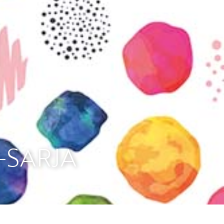
vatuksen Tietopalvelun
-SARJA