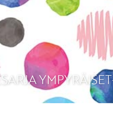
Etkö ole vielä Varhaiskas
jäsen?
Liity tästä!
SARJA YMPYRÄISET