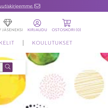
 uutiskirjeemme.
0
TY JÄSENEKSI
KIRJAUDU
OSTOSKORI (
0
)
KELIT
KOULUTUKSET