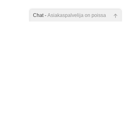
Chat -
Asiakaspalvelija on poissa
Emme ole juuri nyt paikalla, lähetä
kysymyksesi meille sähköpostitse,
niin vastaamme sinulle
mahdollisimman pian.
Tarkista sähköpostiosoite!
elu
yväskylä
6)
uksentietopa