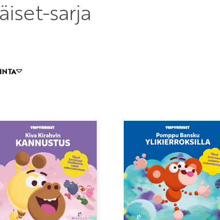
iset-sarja
INTA