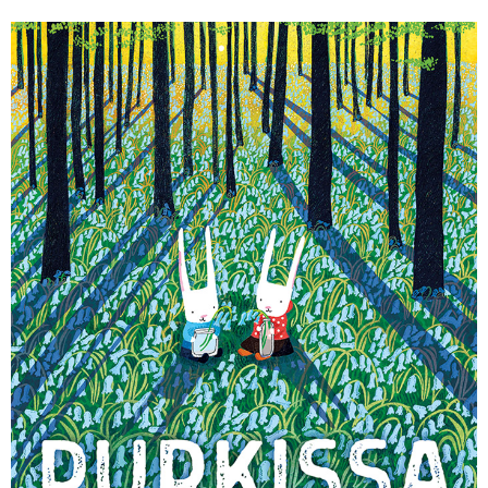
KIRJAUDU SISÄÄN
Etkö ole vielä Varhaiskasvatuksen Tietopalvelun
jäsen?
Liity tästä!