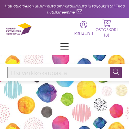
Haluatko tiedon uusimmista ammattikirjoista ja tarjouksista? Tilaa
uutiskirjeemme.
0
OSTOSKORI
KIRJAUDU
(
0
)
KIRJAUDU SISÄÄN
Käyttäjätunnus
Salasana
Unohtuiko salasana?