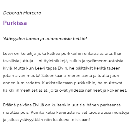
Deborah Marcero
Purkissa
Ystävyyden lumoa ja taianomaisia hetkiä!
Leevi on keräilijä, joka kätkee purkkeihin erilaisia asioita. Ihan
tavallisia juttuja — niittyleinikkejä, sulkia ja sydämenmuotoisia
kiviä. Mutta kun Leevi tapaa Elvin, he päättävät kerätä talteen
jotain aivan muuta! Sateenkaaria, meren ääntä ja tuulta juuri
ennen lumisadetta. Kurkistellessaan purkkeihin, he muistavat
kaikki ihmeelliset asiat, joita ovat yhdessä nähneet ja kokeneet.
Eräänä päivänä Elvillä on kuitenkin uutisia: hänen perheensä
muuttaa pois. Kuinka kaksi kaverusta voivat luoda uusia muistoja
ja jatkaa ystävyyttään niin kaukana toisistaan?