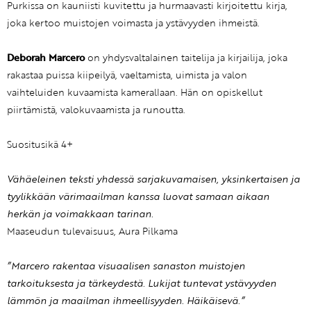
Purkissa on kauniisti kuvitettu ja hurmaavasti kirjoitettu kirja,
joka kertoo muistojen voimasta ja ystävyyden ihmeistä.
Deborah Marcero
on yhdysvaltalainen taitelija ja kirjailija, joka
rakastaa puissa kiipeilyä, vaeltamista, uimista ja valon
vaihteluiden kuvaamista kamerallaan. Hän on opiskellut
piirtämistä, valokuvaamista ja runoutta.
Suositusikä 4+
Vähäeleinen teksti yhdessä sarjakuvamaisen, yksinkertaisen ja
tyylikkään värimaailman kanssa luovat samaan aikaan
herkän ja voimakkaan tarinan.
Maaseudun tulevaisuus, Aura Pilkama
”Marcero rakentaa visuaalisen sanaston muistojen
tarkoituksesta ja tärkeydestä. Lukijat tuntevat ystävyyden
lämmön ja maailman ihmeellisyyden. Häikäisevä.”