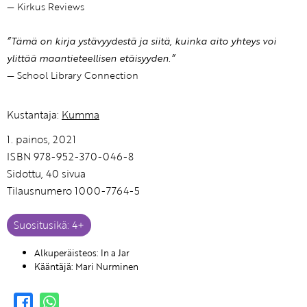
— Kirkus Reviews
”Tämä on kirja ystävyydestä ja siitä, kuinka aito yhteys voi
ylittää maantieteellisen etäisyyden.”
— School Library Connection
Kustantaja:
Kumma
1. painos, 2021
ISBN 978-952-370-046-8
Sidottu, 40 sivua
Tilausnumero 1000-7764-5
Suositusikä: 4+
Alkuperäisteos: In a Jar
Kääntäjä: Mari Nurminen