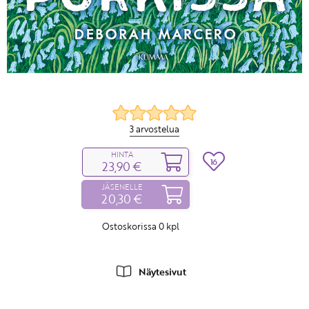
3 arvostelua
HINTA
16
23,90 €
JÄSENELLE
20,30 €
Ostoskorissa
0
kpl
Näytesivut