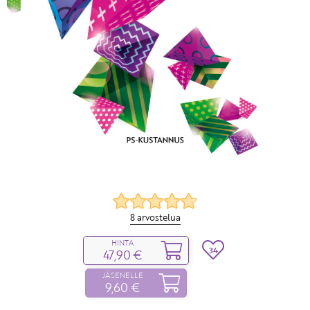
8 arvostelua
HINTA
34
47,90 €
JÄSENELLE
9,60 €