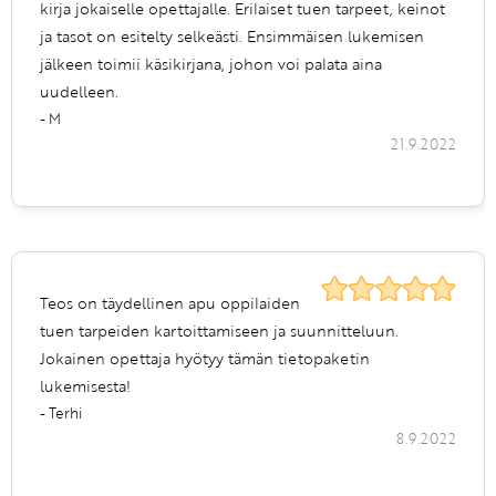
kirja jokaiselle opettajalle. Erilaiset tuen tarpeet, keinot
ja tasot on esitelty selkeästi. Ensimmäisen lukemisen
jälkeen toimii käsikirjana, johon voi palata aina
uudelleen.
- M
21.9.2022
Teos on täydellinen apu oppilaiden
tuen tarpeiden kartoittamiseen ja suunnitteluun.
Jokainen opettaja hyötyy tämän tietopaketin
lukemisesta!
- Terhi
8.9.2022