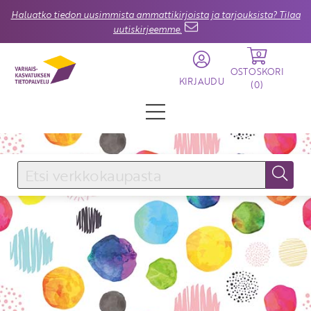
Haluatko tiedon uusimmista ammattikirjoista ja tarjouksista? Tilaa
uutiskirjeemme.
0
OSTOSKORI
KIRJAUDU
(
0
)
KIRJAUDU SISÄÄN
Käyttäjätunnus
Salasana
Unohtuiko salasana?