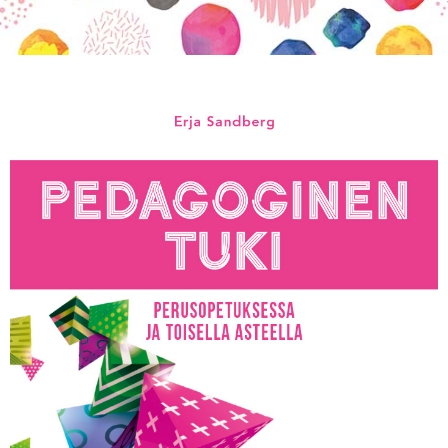
KIRJAUDU SISÄÄN
Etkö ole vielä Varhaiskasvatuksen Tietopalvelun
jäsen?
Liity tästä!