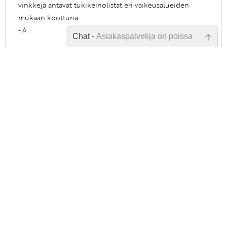
vinkkejä antavat tukikeinolistat eri vaikeusalueiden
mukaan koottuna.
- A
Chat -
Asiakaspalvelija on poissa
10.4.2022
Emme ole juuri nyt paikalla, lähetä
kysymyksesi meille sähköpostitse,
niin vastaamme sinulle
mahdollisimman pian.
KIRJOITA ARVOSTELU
Tarkista sähköpostiosoite!
Yhteystiedot
Toimitusehdot
Rekisteriseloste