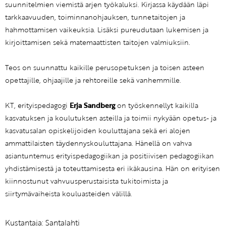
suunnitelmien viemistä arjen työkaluksi. Kirjassa käydään läpi
tarkkaavuuden, toiminnanohjauksen, tunnetaitojen ja
hahmottamisen vaikeuksia. Lisäksi pureudutaan lukemisen ja
kirjoittamisen sekä matemaattisten taitojen valmiuksiin.
Teos on suunnattu kaikille perusopetuksen ja toisen asteen
opettajille, ohjaajille ja rehtoreille sekä vanhemmille.
KT, erityispedagogi
Erja Sandberg
on työskennellyt kaikilla
kasvatuksen ja koulutuksen asteilla ja toimii nykyään opetus- ja
kasvatusalan opiskelijoiden kouluttajana sekä eri alojen
ammattilaisten täydennyskouluttajana. Hänellä on vahva
asiantuntemus erityispedagogiikan ja positiivisen pedagogiikan
yhdistämisestä ja toteuttamisesta eri ikäkausina. Hän on erityisen
kiinnostunut vahvuusperustaisista tukitoimista ja
siirtymävaiheista kouluasteiden välillä.
Kustantaja:
Santalahti