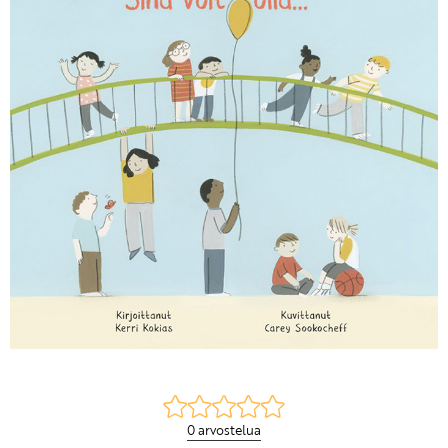
KIRJAUDU SISÄÄN
Etkö ole vielä Varhaiskasvatuksen Tietopalvelun
jäsen?
Liity tästä!
0 arvostelua