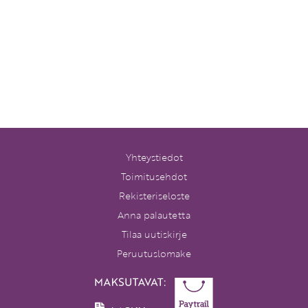
Yhteystiedot
Toimitusehdot
Rekisteriseloste
Anna palautetta
Tilaa uutiskirje
Peruutuslomake