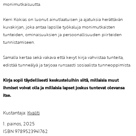
monimutkaisuutta.
Kerri Kokias on luonut ainutlaatuisen ja ajatuksia herättävän
kuvakirjan, joka antaa lapsille työkaluja monimutkaisten
tunteiden, ominaisuuksien ja persoonallisuuden piirteiden
tunnistamiseen.
Samalla kertaa sekä vakava että kevyt kirja vahvistaa tunteita,
edistää tunneälyä ja tarjoaa runsaasti sosiaalista tunneoppimista.
Kirja sopii täydellisesti keskusteluihin siitä, millaisia muut
ihmiset voivat olla ja millaisia lapset joskus tuntevat olevansa
itse.
Kustantaja:
Kvaliti
1. painos, 2025
ISBN 9789523941762