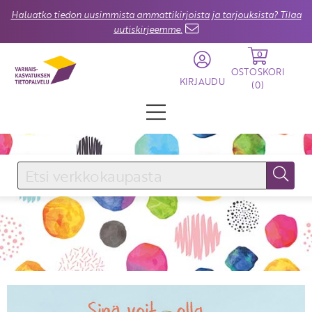
Haluatko tiedon uusimmista ammattikirjoista ja tarjouksista? Tilaa
uutiskirjeemme.
0
OSTOSKORI
KIRJAUDU
(
0
)
KIRJAUDU SISÄÄN
Käyttäjätunnus
Salasana
Unohtuiko salasana?