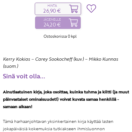
HINTA
1
26,90 €
JÄSENELLE
24,20 €
Ostoskorissa
0
kpl
Kerry Kokias
–
Carey Sookocheff (kuv.)
–
Mikko Kunnas
(suom.)
Sinä voit olla...
Ainutlaatuinen kirja, joka osoittaa, kuinka tuhma ja kiltti (ja muut
päinvastaiset ominaisuudet!) voivat kuvata samaa henkilöä -
samaan aikaan!
Tämä harhaanjohtavan yksinkertainen kirja käyttää lasten
jokapäiväisiä kokemuksia tutkiakseen ihmisluonnon