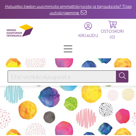
Haluatko tiedon uusimmista ammattikirjoista ja tarjouksista? Tilaa
uutiskirjeemme.
0
OSTOSKORI
KIRJAUDU
(
0
)
KIRJAUDU SISÄÄN
Käyttäjätunnus
Salasana
Unohtuiko salasana?