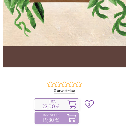
0 arvostelua
HINTA
3
22,00 €
JÄSENELLE
19,80 €