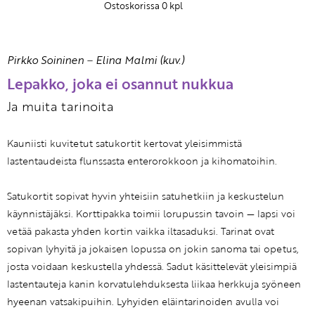
Ostoskorissa
0
kpl
Pirkko Soininen
–
Elina Malmi (kuv.)
Lepakko, joka ei osannut nukkua
Ja muita tarinoita
Kauniisti kuvitetut satukortit kertovat yleisimmistä
lastentaudeista flunssasta enterorokkoon ja kihomatoihin.
Satukortit sopivat hyvin yhteisiin satu­hetkiin ja keskustelun
käynnistäjäksi. Korttipakka toimii lorupussin tavoin — lapsi voi
vetää pakasta yhden kortin vaikka iltasaduksi. Tarinat ovat
sopivan lyhyitä ja jokaisen lopussa on jokin sanoma tai opetus,
josta voidaan keskustella yhdessä. Sadut käsittelevät yleisimpiä
lastentauteja kanin korvatulehduksesta liikaa herkkuja syöneen
hyeenan vatsakipuihin. Lyhyiden eläintarinoiden avulla voi