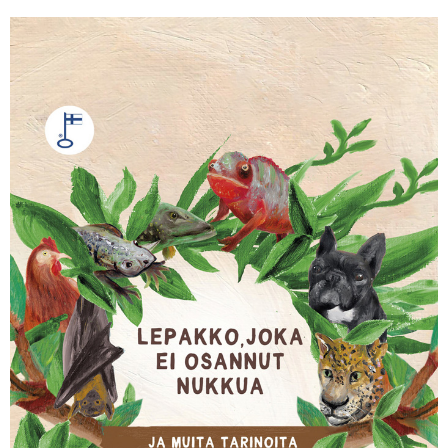
KIRJAUDU SISÄÄN
Etkö ole vielä Varhaiskasvatuksen Tietopalvelun
jäsen?
Liity tästä!