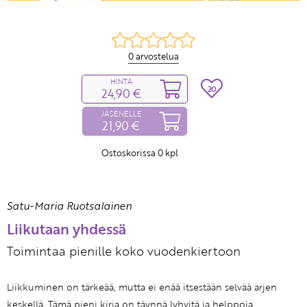
0 arvostelua
HINTA
20
24,90 €
JÄSENELLE
21,90 €
Ostoskorissa
0
kpl
Satu-Maria Ruotsalainen
Liikutaan yhdessä
Toimintaa pienille koko vuodenkiertoon
Liikkuminen on tärkeää, mutta ei enää itsestään selvää arjen
keskellä. Tämä pieni kirja on täynnä lyhyitä ja helppoja