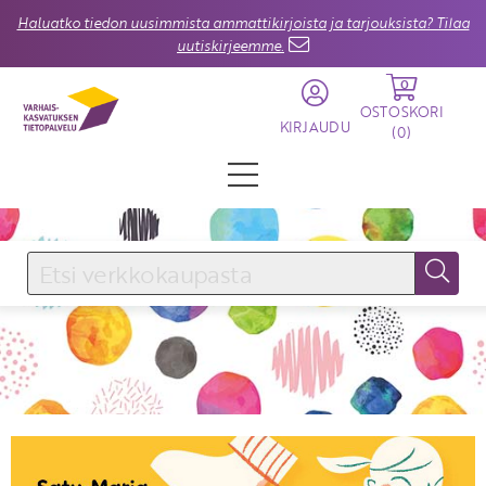
Haluatko tiedon uusimmista ammattikirjoista ja tarjouksista? Tilaa
uutiskirjeemme.
0
OSTOSKORI
KIRJAUDU
(
0
)
KIRJAUDU SISÄÄN
Käyttäjätunnus
Salasana
Unohtuiko salasana?