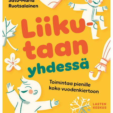
KIRJAUDU SISÄÄN
Etkö ole vielä Varhaiskasvatuksen Tietopalvelun
jäsen?
Liity tästä!