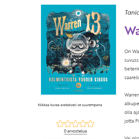
Tania
Wa
On War
suvuss
tieten
saarel
Warren
alkupe
Klikkaa kuvaa avataksesi se suurempana
olla a
jotta P
0 arvostelua
Vai oli