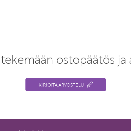
tekemään ostopäätös ja a
KIRJOITA ARVOSTELU