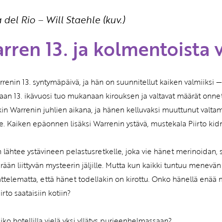
 del Rio
–
Will Staehle (kuv.)
Etkö ole vielä Varhaiskas
jäsen?
rren 13. ja kolmentoista
Liity tästä!
renin 13. syntymäpäivä, ja hän on suunnitellut kaiken valmiiksi
aan 13. ikävuosi tuo mukanaan kirouksen ja valtavat määrät onne
kin Warrenin juhlien aikana, ja hänen kelluvaksi muuttunut valtam
le. Kaiken epäonnen lisäksi Warrenin ystävä, mustekala Piirto k
 lähtee ystävineen pelastusretkelle, joka vie hänet merinoidan, 
rään liittyvän mysteerin jäljille. Mutta kun kaikki tuntuu menevän
jattelematta, että hänet todellakin on kirottu. Onko hänellä en
iirto saataisiin kotiin?
siko hotellilla vielä yksi yllätys purjeenhelmassaan?