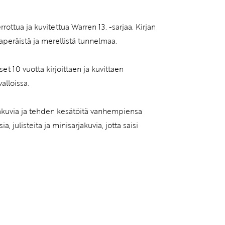
ottua ja kuvitettua Warren 13. -sarjaa. Kirjan
laperäistä ja merellistä tunnelmaa.
iset 10 vuotta kirjoittaen ja kuvittaen
alloissa.
arjakuvia ja tehden kesätöitä vanhempiensa
 julisteita ja minisarjakuvia, jotta saisi