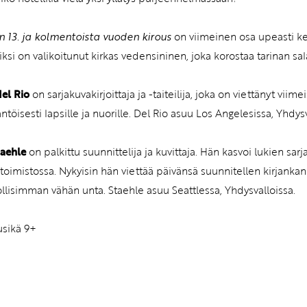
 13. ja kolmentoista vuoden kirous
on viimeinen osa upeasti kerr
iksi on valikoitunut kirkas vedensininen, joka korostaa tarinan sa
del Rio
on sarjakuvakirjoittaja ja -taiteilija, joka on viettänyt viime
ntöisesti lapsille ja nuorille. Del Rio asuu Los Angelesissa, Yhdysv
taehle
on palkittu suunnittelija ja kuvittaja. Hän kasvoi lukien s
oimistossa. Nykyisin hän viettää päivänsä suunnitellen kirjankansia,
lisimman vähän unta. Staehle asuu Seattlessa, Yhdysvalloissa.
usikä 9+