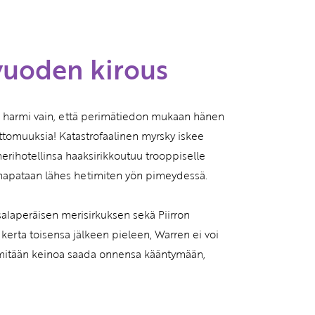
vatuksen Tietopalvelun
 vuoden kirous
 — harmi vain, että perimätiedon mukaan hänen
ttomuuksia! Katastrofaalinen myrsky iskee
erihotellinsa haaksirikkoutuu trooppiselle
idnapataan lähes hetimiten yön pimeydessä.
salaperäisen merisirkuksen sekä Piirron
 kerta toisensa jälkeen pieleen, Warren ei voi
ää mitään keinoa saada onnensa kääntymään,