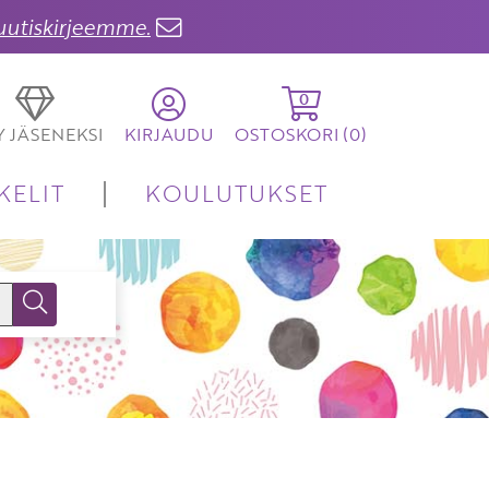
 uutiskirjeemme.
0
TY JÄSENEKSI
KIRJAUDU
OSTOSKORI (
0
)
KELIT
KOULUTUKSET