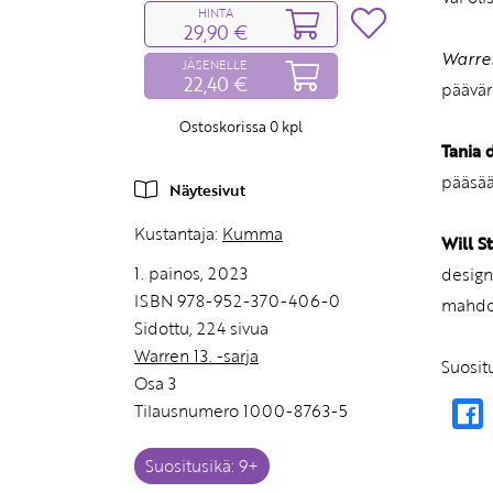
HINTA
29,90 €
Warren
JÄSENELLE
22,40 €
päävär
Ostoskorissa
0
kpl
Tania 
pääsää
Näytesivut
Kustantaja:
Kumma
Will S
1. painos, 2023
designt
ISBN 978-952-370-406-0
mahdol
Sidottu, 224 sivua
Warren 13. -sarja
Suosit
Osa 3
Tilausnumero 1000-8763-5
Suositusikä: 9+