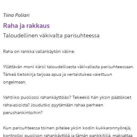
Tiina Pollari
Raha ja rakkaus
Taloudellinen väkivalta parisuhteessa
Raha on rankka vallankäytön väline.
Yllättävän moni kärsii taloudellisesta väkivallasta parisuhteessaan.
Tärkeä tietokirja tarjoaa apua ja vertaistukea vaiettuun
ongelmaan.
Vahtiiko puolisosi rahankäyttöäsi? Tekeekö hän yksin päätökset
raha-asioista? Joudutko pyytämään rahaa perheen
perushankintoihin?
Kun parisuhteessa toinen pitelee yksin kodin kukkaronnyörejä,
kontrolloi puolison rahankäyttöä ja tämän pankkitiliä, maksattaa