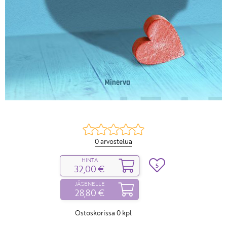
0 arvostelua
HINTA
5
32,00 €
JÄSENELLE
28,80 €
Ostoskorissa
0
kpl