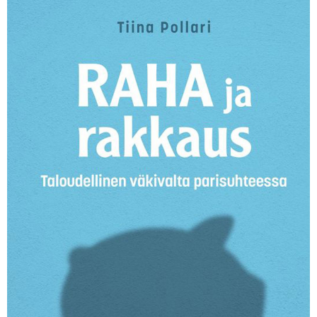
KIRJAUDU SISÄÄN
Etkö ole vielä Varhaiskasvatuksen Tietopalvelun
jäsen?
Liity tästä!