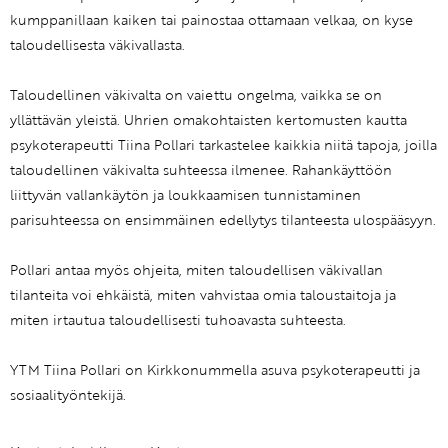
kumppanillaan kaiken tai painostaa ottamaan velkaa, on kyse
taloudellisesta väkivallasta.
Taloudellinen väkivalta on vaiettu ongelma, vaikka se on
yllättävän yleistä. Uhrien omakohtaisten kertomusten kautta
psykoterapeutti Tiina Pollari tarkastelee kaikkia niitä tapoja, joilla
taloudellinen väkivalta suhteessa ilmenee. Rahankäyttöön
liittyvän vallankäytön ja loukkaamisen tunnistaminen
parisuhteessa on ensimmäinen edellytys tilanteesta ulospääsyyn.
Pollari antaa myös ohjeita, miten taloudellisen väkivallan
tilanteita voi ehkäistä, miten vahvistaa omia taloustaitoja ja
miten irtautua taloudellisesti tuhoavasta suhteesta.
YTM Tiina Pollari on Kirkkonummella asuva psykoterapeutti ja
sosiaalityöntekijä.