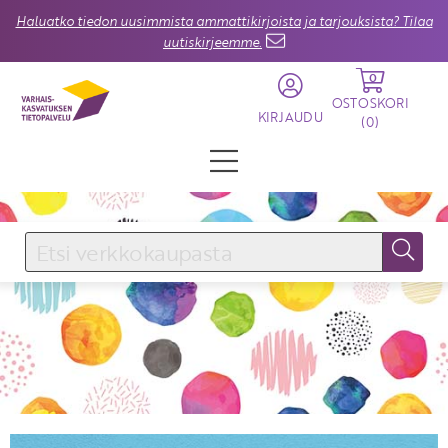
Haluatko tiedon uusimmista ammattikirjoista ja tarjouksista? Tilaa
uutiskirjeemme.
0
OSTOSKORI
KIRJAUDU
(
0
)
KIRJAUDU SISÄÄN
Käyttäjätunnus
Salasana
Unohtuiko salasana?