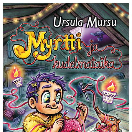
KIRJAUDU SISÄÄN
Etkö ole vielä Varhaiskasvatuksen Tietopalvelun
jäsen?
Liity tästä!