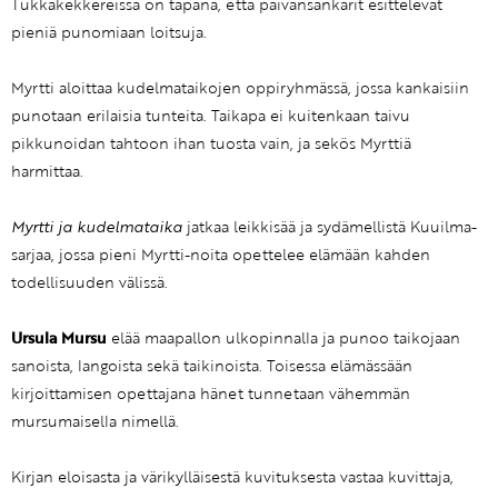
Tukkakekkereissä on tapana, että päivänsankarit esittelevät
pieniä punomiaan loitsuja.
Myrtti aloittaa kudelmataikojen oppiryhmässä, jossa kankaisiin
punotaan erilaisia tunteita. Taikapa ei kuitenkaan taivu
pikkunoidan tahtoon ihan tuosta vain, ja sekös Myrttiä
harmittaa.
Myrtti ja kudelmataika
jatkaa leikkisää ja sydämellistä Kuuilma-
sarjaa, jossa pieni Myrtti-noita opettelee elämään kahden
todellisuuden välissä.
Ursula Mursu
elää maapallon ulkopinnalla ja punoo taikojaan
sanoista, langoista sekä taikinoista. Toisessa elämässään
kirjoittamisen opettajana hänet tunnetaan vähemmän
mursumaisella nimellä.
Kirjan eloisasta ja värikylläisestä kuvituksesta vastaa kuvittaja,