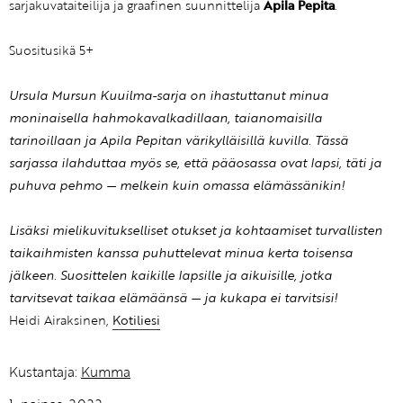
sarjakuvataiteilija ja graafinen suunnittelija
Apila Pepita
.
Suositusikä 5+
Ursula Mursun Kuuilma-sarja on ihastuttanut minua
moninaisella hahmokavalkadillaan, taianomaisilla
tarinoillaan ja Apila Pepitan värikylläisillä kuvilla. Tässä
sarjassa ilahduttaa myös se, että pääosassa ovat lapsi, täti ja
puhuva pehmo — melkein kuin omassa elämässänikin!
Lisäksi mielikuvitukselliset otukset ja kohtaamiset turvallisten
taikaihmisten kanssa puhuttelevat minua kerta toisensa
jälkeen. Suosittelen kaikille lapsille ja aikuisille, jotka
tarvitsevat taikaa elämäänsä — ja kukapa ei tarvitsisi!
Heidi Airaksinen,
Kotiliesi
Kustantaja:
Kumma