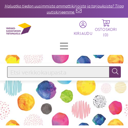
Haluatko tiedon uusimmista ammattikirjoista ja tarjouksista? Tilaa
uutiskirjeemme.
0
OSTOSKORI
KIRJAUDU
(
0
)
KIRJAUDU SISÄÄN
Käyttäjätunnus
Salasana
Unohtuiko salasana?