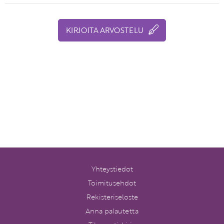
KIRJOITA ARVOSTELU
Yhteystiedot
Toimitusehdot
Rekisteriseloste
Anna palautetta