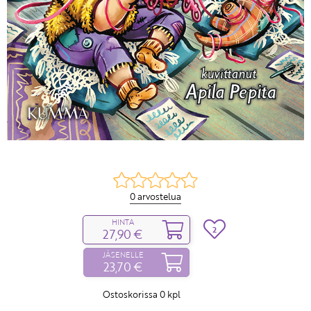
0 arvostelua
HINTA
2
27,90 €
JÄSENELLE
23,70 €
Ostoskorissa
0
kpl