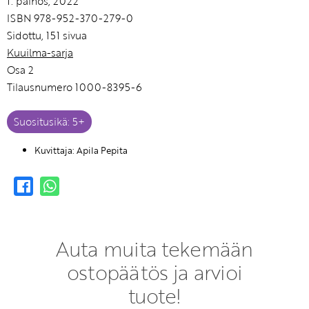
1. painos, 2022
ISBN 978-952-370-279-0
Sidottu, 151 sivua
Kuuilma-sarja
Osa 2
Tilausnumero 1000-8395-6
Suositusikä: 5+
Kuvittaja: Apila Pepita
Auta muita tekemään
ostopäätös ja arvioi
tuote!