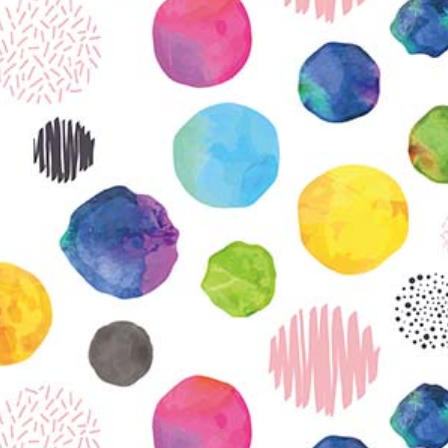
KIRJAUDU SISÄÄN
Etkö ole vielä Varhaiskasvatuksen Tietopalvelun
jäsen?
Liity tästä!