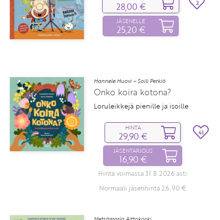
2
28,00 €
JÄSENELLE
25,20 €
Hannele Huovi – Soili Perkiö
Onko koira kotona?
Loruleikkejä pienille ja isoille
HINTA
41
29,90 €
JÄSENTARJOUS
16,90 €
Hinta voimassa 31.8.2026 asti
Normaali jäsenhinta 26,90 €
Metsämarja Aittokoski