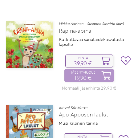
Mirkka Auvinen – Susanna Sinivirta (kuv.)
Rapina‑apina
Kutkuttavaa sanataidekasvatusta
lapsille
HINTA
21
39,90 €
JÄSENTARJOUS
19,90 €
Normaali jäsenhinta 29,90 €
Juhani Känkänen
Apo Apposen laulut
Musiikillinen tarina
HINTA