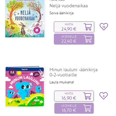
Neljä vuodenaikaa
Soiva äänikirja
HINTA
12
24,90 €
JÄSENELLE
22,40 €
Minun lauluni ‑äänikirja
0‑2‑vuotiaille
Laula mukana!
HINTA
6
16,90 €
JÄSENELLE
16,70 €