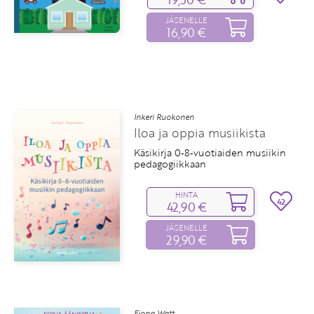
JÄSENELLE
16,90 €
Inkeri Ruokonen
Iloa ja oppia musiikista
Käsikirja 0‑8‑vuotiaiden musiikin
pedagogiikkaan
HINTA
42
42,90 €
JÄSENELLE
29,90 €
Fiona Watt