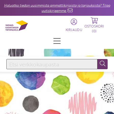
Haluatko tiedon uusimmista ammattikirjoista ja tarjouksista? Tilaa
uutiskirjeemme.
0
OSTOSKORI
KIRJAUDU
(
0
)
KIRJAUDU SISÄÄN
Käyttäjätunnus
Salasana
Unohtuiko salasana?