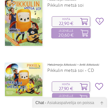
Pikkulin metsä soi
HINTA
5
22,90 €
JÄSENELLE
20,60 €
Metsämarja Aittokoski – Antti Aittokoski
Pikkulin metsä soi ‑ CD
HINTA
27,90 €
JÄSENELLE
25,10 €
Chat -
Asiakaspalvelija on poissa