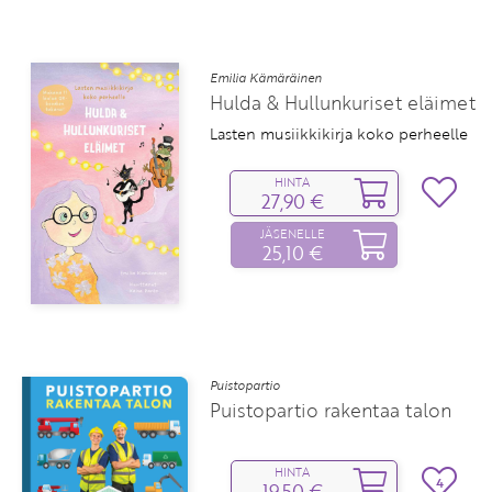
Emilia Kämäräinen
Hulda & Hullunkuriset eläimet
Lasten musiikkikirja koko perheelle
HINTA
27,90 €
JÄSENELLE
25,10 €
Puistopartio
Puistopartio rakentaa talon
HINTA
4
19,50 €