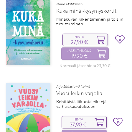
Maria Matilainen
Kuka minä ‑kysymyskortit
Minäkuvan rakentaminen ja toisiin
tutustuminen
HINTA
6
27,90 €
JÄSENTARJOUS
19,90 €
Normaali jäsenhinta 23,70 €
Arja Sääkslahti (toim.)
Vuosi leikin varjolla
Kehittäviä liikuntaleikkejä
varhaiskasvatukseen
HINTA
14
37,90 €