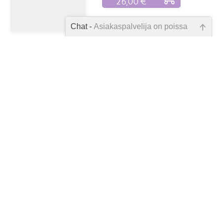
26,00 €
Chat -
Asiakaspalvelija on poissa
Emme ole juuri nyt paikalla, lähetä
kysymyksesi meille sähköpostitse,
niin vastaamme sinulle
Life Planner Delicate Flowers
mahdollisimman pian.
2027
HINTA
Tarkista sähköpostiosoite!
48,90 €
JÄSENELLE
44,00 €
Life Planner Japan Style 2027