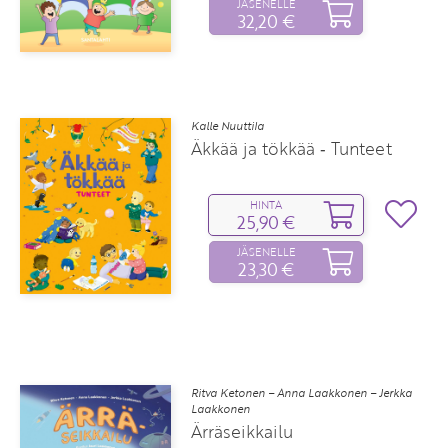
JÄSENELLE
32,20 €
Kalle Nuuttila
Äkkää ja tökkää ‑ Tunteet
HINTA
25,90 €
JÄSENELLE
23,30 €
Ritva Ketonen – Anna Laakkonen – Jerkka
Laakkonen
Ärräseikkailu