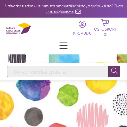
Haluatko tiedon uusimmista ammattikirjoista ja tarjouksista? Tilaa
uutiskirjeemme.
0
OSTOSKORI
KIRJAUDU
(
0
)
KIRJAUDU SISÄÄN
Käyttäjätunnus
Salasana
Unohtuiko salasana?