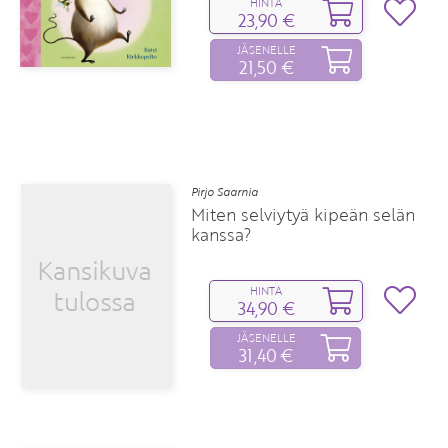
HINTA
23,90 €
JÄSENELLE
21,50 €
Pirjo Saarnia
Miten selviytyä kipeän selän
kanssa?
HINTA
34,90 €
JÄSENELLE
31,40 €