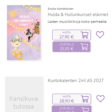
Emilia Kämäräinen
Hulda & Hullunkuriset eläimet
Lasten musiikkikirja koko perheelle
HINTA
27,90 €
JÄSENELLE
25,10 €
Kuntokalenteri 2in1 A5 2027
HINTA
28,90 €
JÄSENELLE