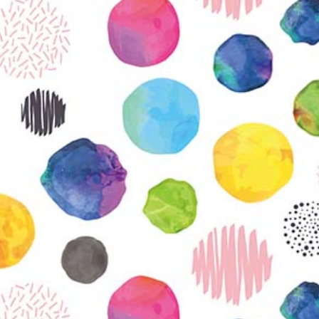
KIRJAUDU SISÄÄN
Etkö ole vielä Varhaiskasvatuksen Tietopalvelun
jäsen?
Liity tästä!