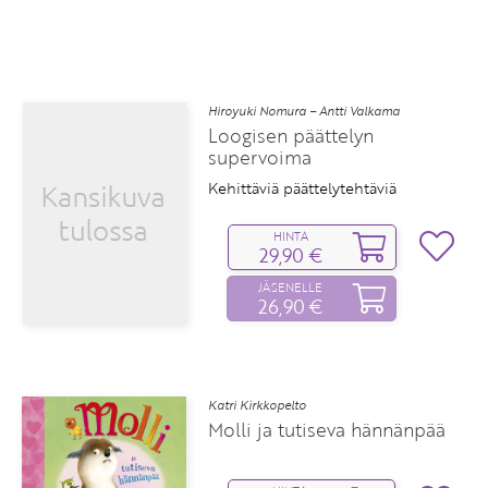
Hiroyuki Nomura – Antti Valkama
Loogisen päättelyn
supervoima
Kehittäviä päättelytehtäviä
HINTA
29,90 €
JÄSENELLE
26,90 €
Katri Kirkkopelto
Molli ja tutiseva hännänpää