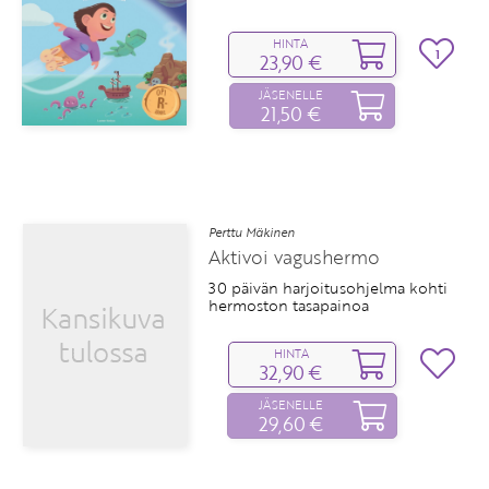
HINTA
1
23,90 €
JÄSENELLE
21,50 €
Perttu Mäkinen
Aktivoi vagushermo
30 päivän harjoitusohjelma kohti
hermoston tasapainoa
HINTA
32,90 €
JÄSENELLE
29,60 €