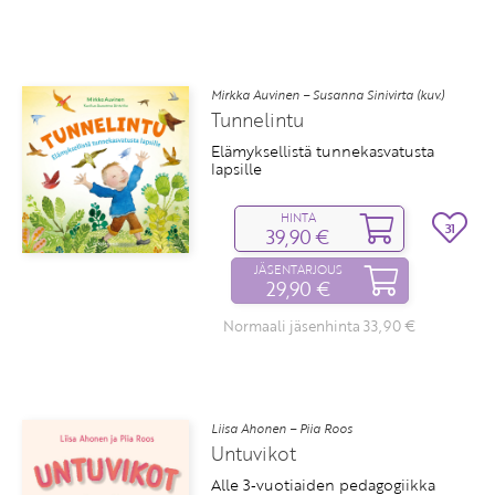
Mirkka Auvinen – Susanna Sinivirta (kuv.)
Tunnelintu
Elämyksellistä tunnekasvatusta
lapsille
HINTA
31
39,90 €
JÄSENTARJOUS
29,90 €
Normaali jäsenhinta 33,90 €
Liisa Ahonen – Piia Roos
Untuvikot
Alle 3‑vuotiaiden pedagogiikka