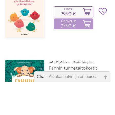
HINTA
72
39,90 €
JÄSENELLE
27,90 €
Julia Pöyhönen – Heidi Livingston
Fannin tunnetaitokortit
Chat -
Asiakaspalvelija on poissa
HINTA
Emme ole juuri nyt paikalla, lähetä
74
39,90 €
kysymyksesi meille sähköpostitse,
niin vastaamme sinulle
JÄSENELLE
27,90 €
mahdollisimman pian.