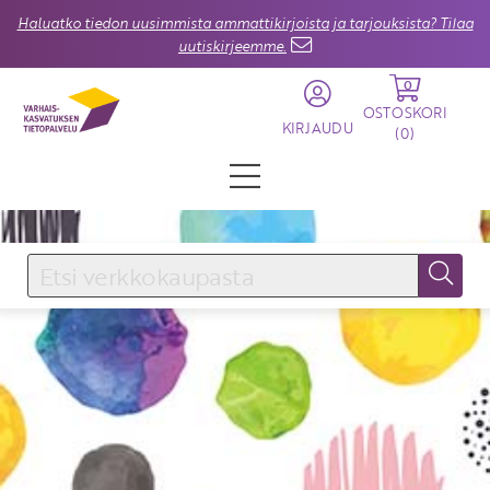
Haluatko tiedon uusimmista ammattikirjoista ja tarjouksista? Tilaa
uutiskirjeemme.
0
OSTOSKORI
KIRJAUDU
(
0
)
KIRJAUDU SISÄÄN
Käyttäjätunnus
Salasana
Unohtuiko salasana?