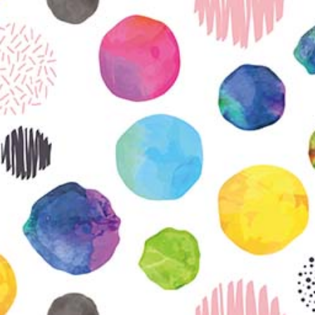
KIRJAUDU SISÄÄN
Etkö ole vielä Varhaiskasvatuksen Tietopalvelun
jäsen?
Liity tästä!