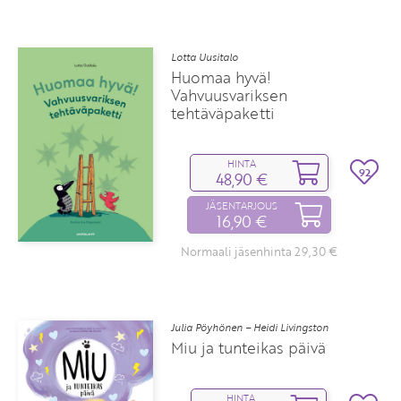
Lotta Uusitalo
Huomaa hyvä!
Vahvuusvariksen
tehtäväpaketti
HINTA
92
48,90 €
JÄSENTARJOUS
16,90 €
Normaali jäsenhinta 29,30 €
Julia Pöyhönen – Heidi Livingston
Miu ja tunteikas päivä
HINTA