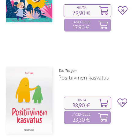
HINTA
21
29,90 €
JÄSENELLE
17,90 €
Tiia Trogen
Positiivinen kasvatus
HINTA
136
38,90 €
JÄSENELLE
23,30 €