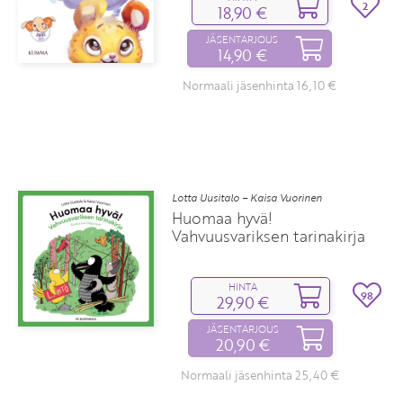
2
18,90 €
JÄSENTARJOUS
14,90 €
Normaali jäsenhinta 16,10 €
Lotta Uusitalo – Kaisa Vuorinen
Huomaa hyvä!
Vahvuusvariksen tarinakirja
HINTA
98
29,90 €
JÄSENTARJOUS
20,90 €
Normaali jäsenhinta 25,40 €