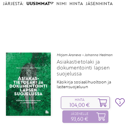
JÄRJESTÄ:
UUSIMMAT
NIMI
HINTA
JÄSENHINTA
Mirjam Araneva – Johanna Hedman
Asiakastietolaki ja
dokumentointi lapsen
suojelussa
Käsikirja sosiaalihuoltoon ja
lastensuojeluun
HINTA
2
104,00 €
JÄSENELLE
93,60 €