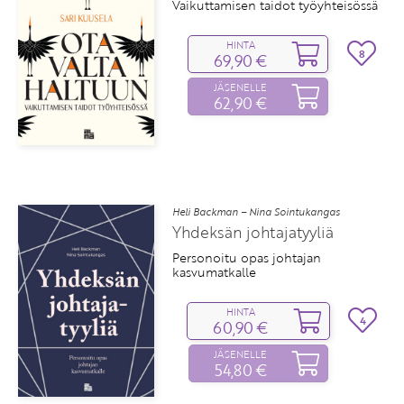
Vaikuttamisen taidot työyhteisössä
HINTA
8
69,90 €
JÄSENELLE
62,90 €
Heli Backman – Nina Sointukangas
Yhdeksän johtajatyyliä
Personoitu opas johtajan
kasvumatkalle
HINTA
4
60,90 €
JÄSENELLE
54,80 €