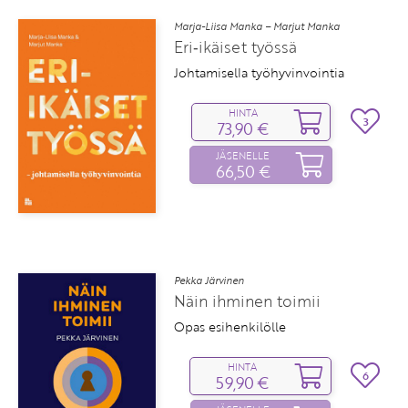
Marja-Liisa Manka – Marjut Manka
Eri‑ikäiset työssä
Johtamisella työhyvinvointia
HINTA
3
73,90 €
JÄSENELLE
66,50 €
Pekka Järvinen
Näin ihminen toimii
Opas esihenkilölle
HINTA
6
59,90 €