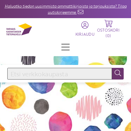
Haluatko tiedon uusimmista ammattikirjoista ja tarjouksista? Tilaa
uutiskirjeemme.
0
OSTOSKORI
KIRJAUDU
(
0
)
KIRJAUDU SISÄÄN
Käyttäjätunnus
Salasana
Unohtuiko salasana?