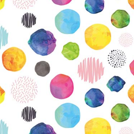
KIRJAUDU SISÄÄN
Etkö ole vielä Varhaiskasvatuksen Tietopalvelun
jäsen?
Liity tästä!