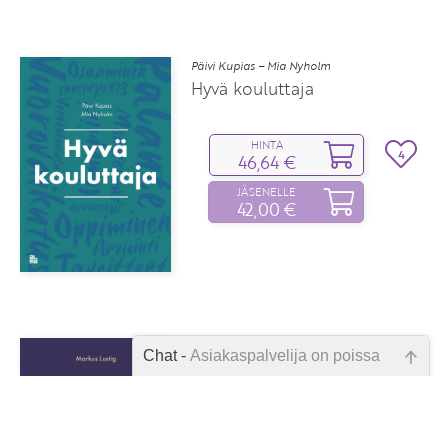
Päivi Kupias – Mia Nyholm
Hyvä kouluttaja
HINTA
4
46,64 €
JÄSENELLE
42,00 €
Markus Lustig
Chat -
Asiakaspalvelija on poissa
Häirinnän selvittäjän käsikirja
Emme ole juuri nyt paikalla, lähetä
kysymyksesi meille sähköpostitse,
HINTA
2
niin vastaamme sinulle
60,90 €