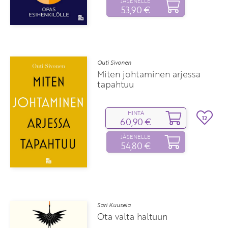
JÄSENELLE
53,90 €
Outi Sivonen
Miten johtaminen arjessa
tapahtuu
HINTA
12
60,90 €
JÄSENELLE
54,80 €
Sari Kuusela
Ota valta haltuun