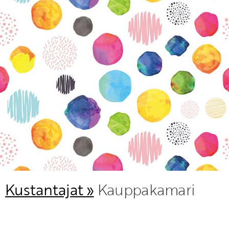
KIRJAUDU SISÄÄN
Etkö ole vielä Varhaiskasvatuksen Tietopalvelun
jäsen?
Liity tästä!
Kustantajat »
Kauppakamari