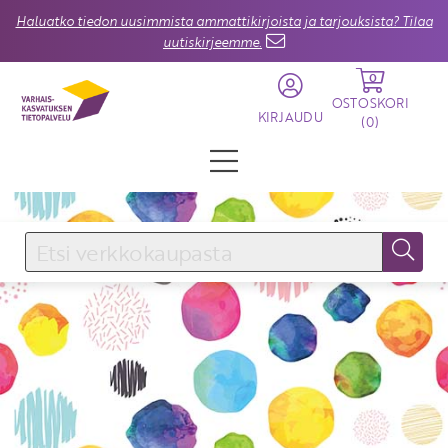
Haluatko tiedon uusimmista ammattikirjoista ja tarjouksista? Tilaa
uutiskirjeemme.
0
OSTOSKORI
KIRJAUDU
(
0
)
KIRJAUDU SISÄÄN
Käyttäjätunnus
Salasana
Unohtuiko salasana?