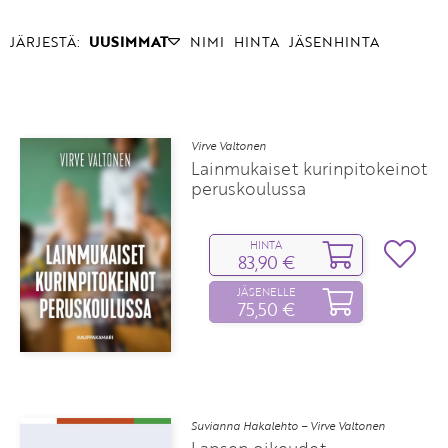
JÄRJESTÄ:
UUSIMMAT
NIMI
HINTA
JÄSENHINTA
Virve Valtonen
Lainmukaiset kurinpitokeinot
peruskoulussa
HINTA
83,90 €
JÄSENELLE
75,50 €
Suvianna Hakalehto – Virve Valtonen