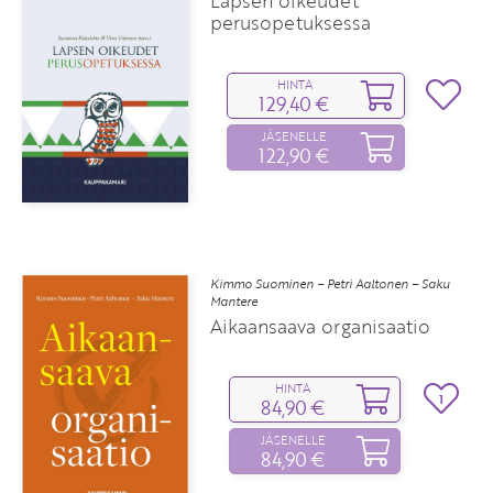
Lapsen oikeudet
perusopetuksessa
HINTA
129,40 €
JÄSENELLE
122,90 €
Kimmo Suominen – Petri Aaltonen – Saku
Mantere
Aikaansaava organisaatio
HINTA
1
84,90 €
JÄSENELLE
84,90 €