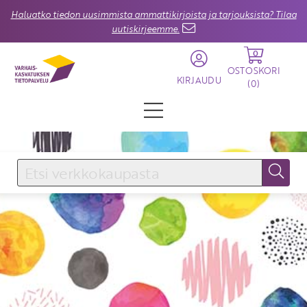
Haluatko tiedon uusimmista ammattikirjoista ja tarjouksista? Tilaa
uutiskirjeemme.
0
OSTOSKORI
KIRJAUDU
(
0
)
KIRJAUDU SISÄÄN
Käyttäjätunnus
Salasana
Unohtuiko salasana?