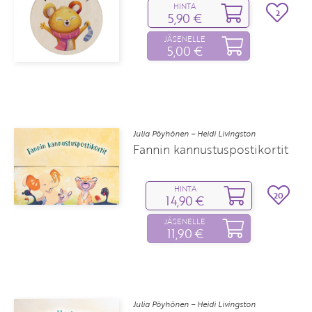
HINTA
2
5,90 €
JÄSENELLE
5,00 €
Julia Pöyhönen – Heidi Livingston
Fannin kannustuspostikortit
HINTA
20
14,90 €
JÄSENELLE
11,90 €
Julia Pöyhönen – Heidi Livingston