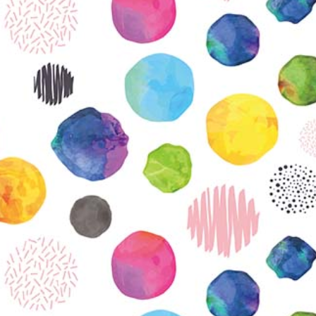
KIRJAUDU SISÄÄN
Etkö ole vielä Varhaiskasvatuksen Tietopalvelun
jäsen?
Liity tästä!