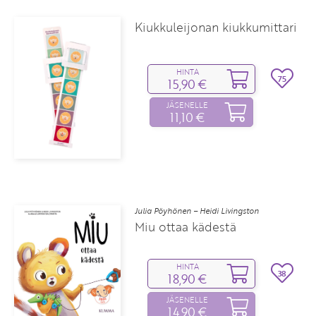
Kiukkuleijonan kiukkumittari
HINTA
75
15,90 €
JÄSENELLE
11,10 €
Julia Pöyhönen – Heidi Livingston
Miu ottaa kädestä
HINTA
38
18,90 €
JÄSENELLE
14,90 €