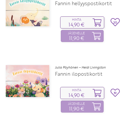
Fannin hellyyspostikortit
HINTA
20
14,90 €
JÄSENELLE
11,90 €
Julia Pöyhönen – Heidi Livingston
Fannin ilopostikortit
HINTA
19
14,90 €
JÄSENELLE
11,90 €