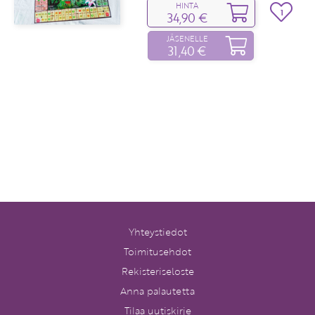
HINTA
1
34,90 €
JÄSENELLE
31,40 €
Yhteystiedot
Toimitusehdot
Rekisteriseloste
Anna palautetta
Tilaa uutiskirje