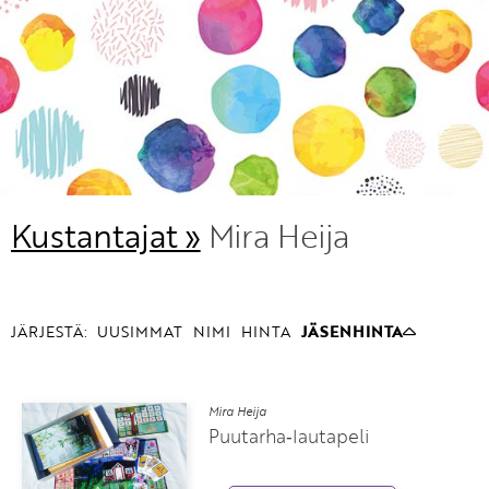
KIRJAUDU SISÄÄN
Etkö ole vielä Varhaiskasvatuksen Tietopalvelun
jäsen?
Liity tästä!
Kustantajat »
Mira Heija
JÄRJESTÄ:
UUSIMMAT
NIMI
HINTA
JÄSENHINTA
Mira Heija
Puutarha‑lautapeli