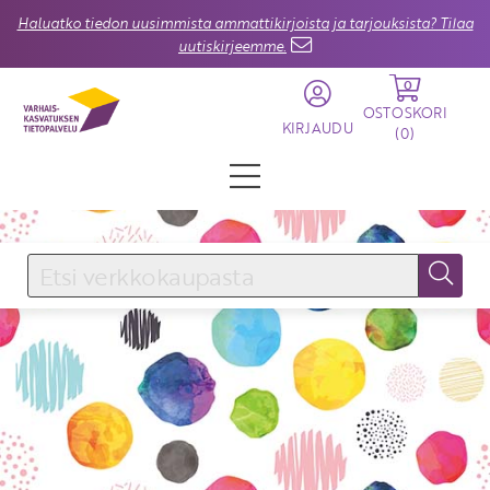
Haluatko tiedon uusimmista ammattikirjoista ja tarjouksista? Tilaa
uutiskirjeemme.
0
OSTOSKORI
KIRJAUDU
(
0
)
KIRJAUDU SISÄÄN
Käyttäjätunnus
Salasana
Unohtuiko salasana?