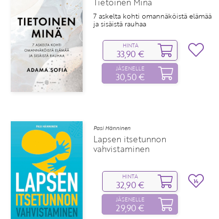
Tietoinen Minä
7 askelta kohti omannäköistä elämää
ja sisäistä rauhaa
HINTA
33,90 €
JÄSENELLE
30,50 €
Pasi Hänninen
Lapsen itsetunnon
vahvistaminen
HINTA
14
32,90 €
JÄSENELLE
29,90 €