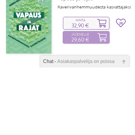
Kaverivanhemmuudesta kasvattajaksi
HINTA
28
32,90 €
JÄSENELLE
29,60 €
Chat -
Asiakaspalvelija on poissa
Emme ole juuri nyt paikalla, lähetä
Stanley Rosenberg
kysymyksesi meille sähköpostitse,
Opas vagushermon
niin vastaamme sinulle
parantavaan voimaan
mahdollisimman pian.
HINTA
26
35,90 €
Tarkista sähköpostiosoite!
JÄSENELLE
32,30 €