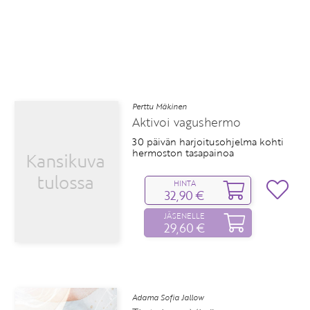
Perttu Mäkinen
Aktivoi vagushermo
30 päivän harjoitusohjelma kohti
hermoston tasapainoa
HINTA
32,90 €
JÄSENELLE
29,60 €
Adama Sofia Jallow