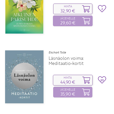
HINTA
2
32,90 €
JÄSENELLE
29,60 €
Ekchart Tolle
Läsnäolon voima:
Meditaatio‑kortit
HINTA
20
44,90 €
JÄSENELLE
35,90 €