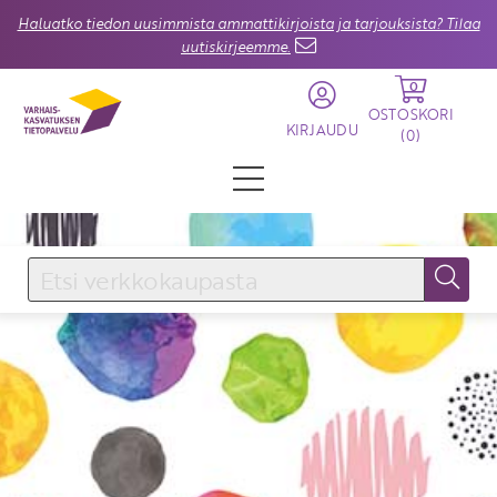
Haluatko tiedon uusimmista ammattikirjoista ja tarjouksista? Tilaa
uutiskirjeemme.
0
OSTOSKORI
KIRJAUDU
(
0
)
KIRJAUDU SISÄÄN
Käyttäjätunnus
Salasana
Unohtuiko salasana?