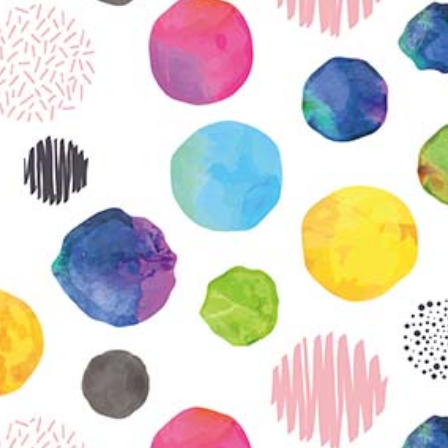
KIRJAUDU SISÄÄN
Etkö ole vielä Varhaiskasvatuksen Tietopalvelun
jäsen?
Liity tästä!