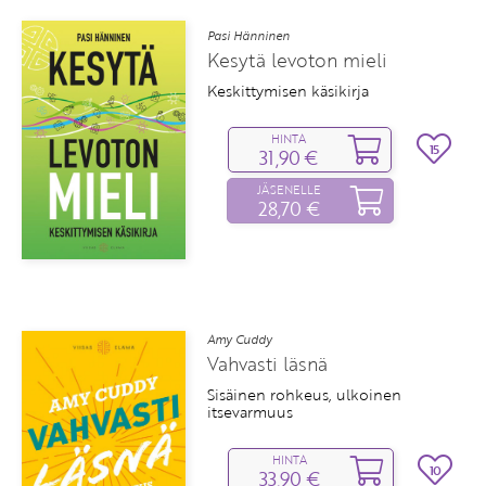
Pasi Hänninen
Kesytä levoton mieli
Keskittymisen käsikirja
HINTA
15
31,90 €
JÄSENELLE
28,70 €
Amy Cuddy
Vahvasti läsnä
Sisäinen rohkeus, ulkoinen
itsevarmuus
HINTA
10
33,90 €