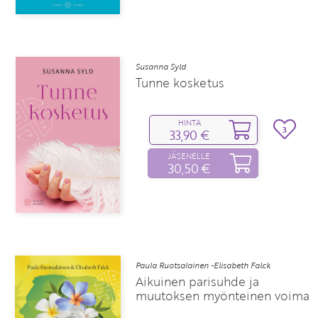
Susanna Syld
Tunne kosketus
HINTA
3
33,90 €
JÄSENELLE
30,50 €
Paula Ruotsalainen -Elisabeth Falck
Aikuinen parisuhde ja
muutoksen myönteinen voima