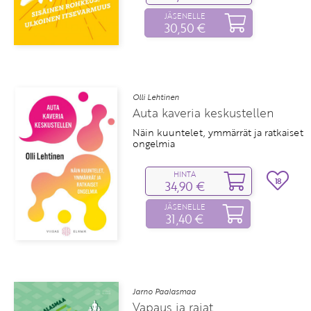
JÄSENELLE
30,50 €
Olli Lehtinen
Auta kaveria keskustellen
Näin kuuntelet, ymmärrät ja ratkaiset
ongelmia
HINTA
18
34,90 €
JÄSENELLE
31,40 €
Jarno Paalasmaa
Vapaus ja rajat