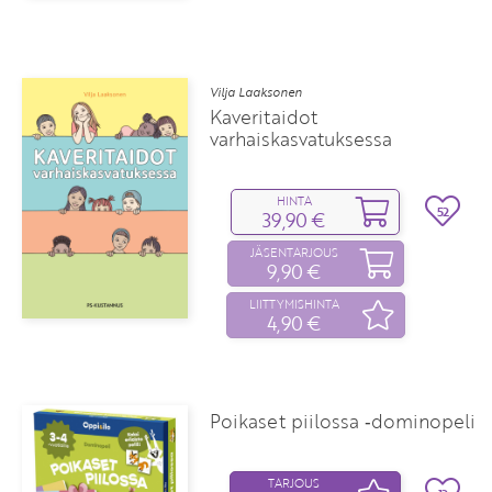
Vilja Laaksonen
Kaveritaidot
varhaiskasvatuksessa
HINTA
52
39,90 €
JÄSENTARJOUS
9,90 €
LIITTYMISHINTA
4,90 €
Poikaset piilossa ‑dominopeli
TARJOUS