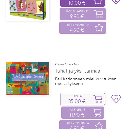
12
10,00 €
JÄSENTARJOUS
9,90 €
LIITTYMISHINTA
4,90 €
Giulia Orecchia
Tuhat ja yksi tarinaa
Peli kadonneen mielikuvituksen
metsästykseen
HINTA
62
35,00 €
JÄSENELLE
11,90 €
LIITTYMISHINTA
4,90 €