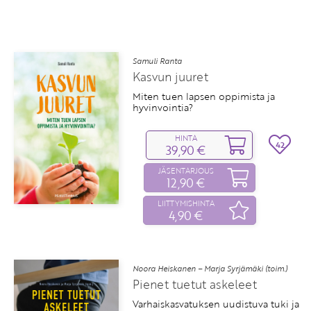
Samuli Ranta
Kasvun juuret
Miten tuen lapsen oppimista ja
hyvinvointia?
HINTA
42
39,90 €
JÄSENTARJOUS
12,90 €
LIITTYMISHINTA
4,90 €
Noora Heiskanen – Marja Syrjämäki (toim.)
Pienet tuetut askeleet
Varhaiskasvatuksen uudistuva tuki ja