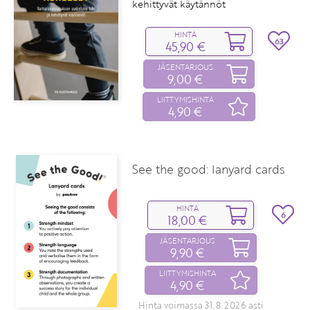
kehittyvät käytännöt
HINTA
63
45,90 €
JÄSENTARJOUS
9,00 €
LIITTYMISHINTA
4,90 €
See the good: lanyard cards
HINTA
6
18,00 €
JÄSENTARJOUS
9,90 €
LIITTYMISHINTA
4,90 €
Hinta voimassa 31.8.2026 asti