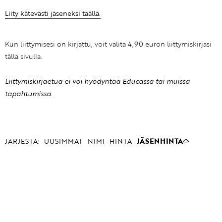
Liity kätevästi jäseneksi täällä.
Kun liittymisesi on kirjattu, voit valita 4,90 euron liittymiskirjasi
tällä sivulla.
Liittymiskirjaetua ei voi hyödyntää Educassa tai muissa
tapahtumissa.
JÄRJESTÄ:
UUSIMMAT
NIMI
HINTA
JÄSENHINTA