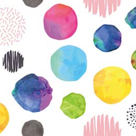
KIRJAUDU SISÄÄN
Etkö ole vielä Varhaiskasvatuksen Tietopalvelun
jäsen?
Liity tästä!