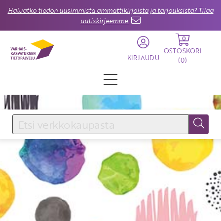
Haluatko tiedon uusimmista ammattikirjoista ja tarjouksista? Tilaa
uutiskirjeemme.
0
OSTOSKORI
KIRJAUDU
(
0
)
KIRJAUDU SISÄÄN
Käyttäjätunnus
Salasana
Unohtuiko salasana?