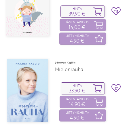
HINTA
115
39,90 €
JÄSENTARJOUS
14,00 €
LIITTYMISHINTA
4,90 €
Maaret Kallio
Mielenrauha
HINTA
27
33,90 €
JÄSENTARJOUS
14,90 €
LIITTYMISHINTA
4,90 €