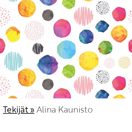
KIRJAUDU SISÄÄN
Etkö ole vielä Varhaiskasvatuksen Tietopalvelun
jäsen?
Liity tästä!
Tekijät »
Alina Kaunisto