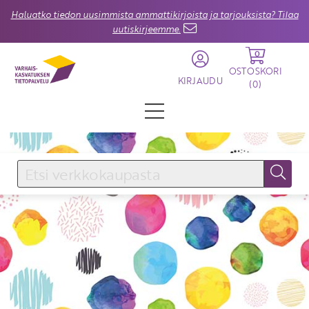
Haluatko tiedon uusimmista ammattikirjoista ja tarjouksista? Tilaa
uutiskirjeemme.
0
OSTOSKORI
KIRJAUDU
(
0
)
KIRJAUDU SISÄÄN
Käyttäjätunnus
Salasana
Unohtuiko salasana?