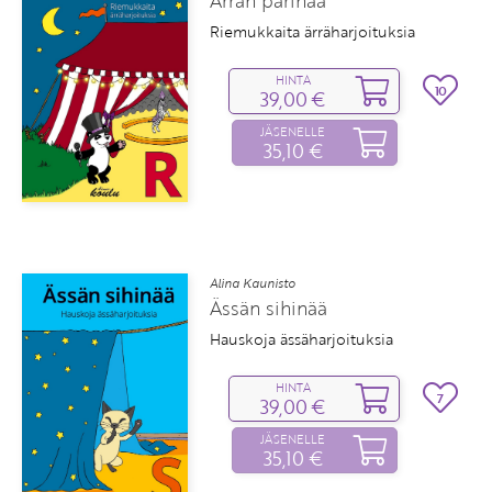
Ärrän pärinää
Riemukkaita ärräharjoituksia
HINTA
10
39,00 €
JÄSENELLE
35,10 €
Alina Kaunisto
Ässän sihinää
Hauskoja ässäharjoituksia
HINTA
7
39,00 €
JÄSENELLE
35,10 €