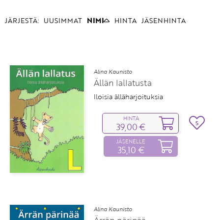
JÄRJESTÄ:
UUSIMMAT
NIMI
HINTA
JÄSENHINTA
Alina Kaunisto
Ällän lallatusta
Iloisia älläharjoituksia
HINTA
5
39,00 €
JÄSENELLE
35,10 €
Alina Kaunisto