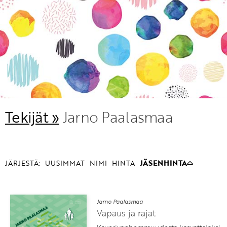
KIRJAUDU SISÄÄN
Etkö ole vielä Varhaiskasvatuksen Tietopalvelun
jäsen?
Liity tästä!
Tekijät »
Jarno Paalasmaa
JÄRJESTÄ:
UUSIMMAT
NIMI
HINTA
JÄSENHINTA
Jarno Paalasmaa
Vapaus ja rajat