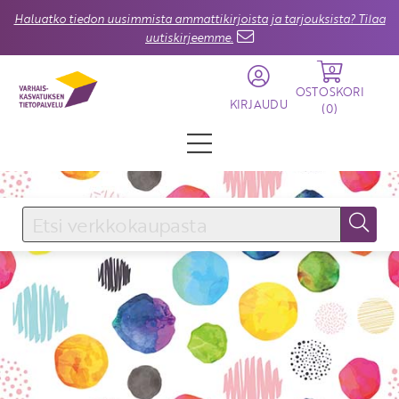
Haluatko tiedon uusimmista ammattikirjoista ja tarjouksista? Tilaa
uutiskirjeemme.
0
OSTOSKORI
KIRJAUDU
(
0
)
KIRJAUDU SISÄÄN
Käyttäjätunnus
Salasana
Unohtuiko salasana?