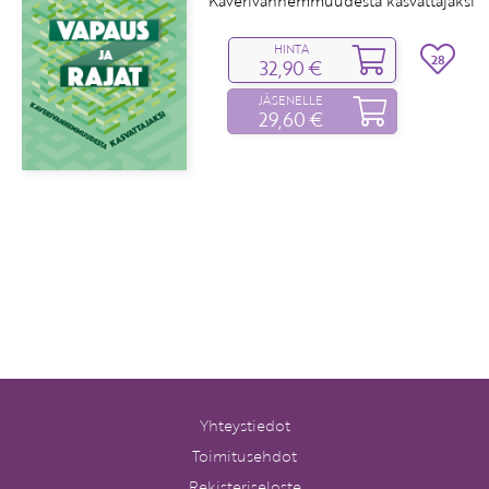
Kaverivanhemmuudesta kasvattajaksi
HINTA
28
32,90 €
JÄSENELLE
29,60 €
Yhteystiedot
Toimitusehdot
Rekisteriseloste