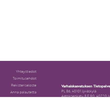
Yhteystiedot
Toimitusehdot
Rekisteriseloste
Varhaiskasvatuksen Tietopalv
PL 86, 40101 Jyväskylä
Anna palautetta
Aatoksenkatu 8 E 90, 40720 J
Tilaa uutiskirje
Soita meille:
Peruutuslomake
014 337 0050 (arkisin klo 9–1