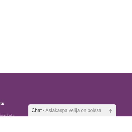
elu
Chat -
Asiakaspalvelija on poissa
yväskylä
Emme ole juuri nyt paikalla, lähetä
kysymyksesi meille sähköpostitse,
6)