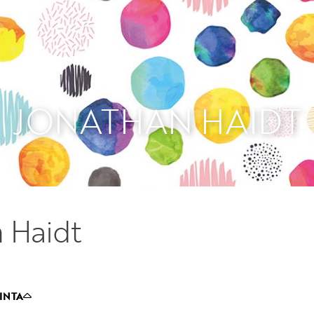
Etkö ole vielä Varhaiskas
jäsen?
Liity tästä!
JONATHAN HAIDT
 Haidt
INTA