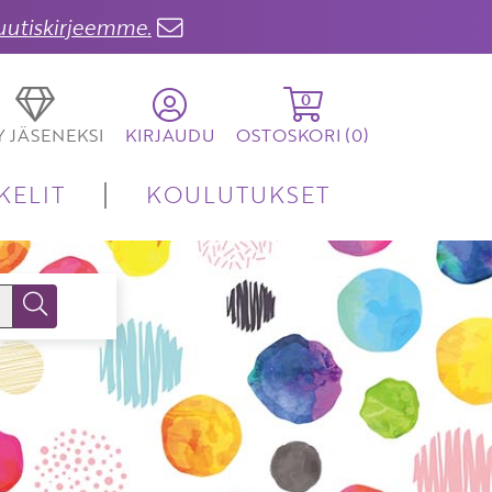
 uutiskirjeemme.
0
TY JÄSENEKSI
KIRJAUDU
OSTOSKORI (
0
)
KELIT
KOULUTUKSET