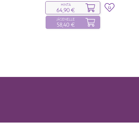
HINTA
12
64,90 €
JÄSENELLE
58,40 €