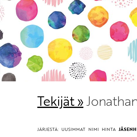
Tekijät »
Jonathan
JÄRJESTÄ:
UUSIMMAT
NIMI
HINTA
JÄSENH