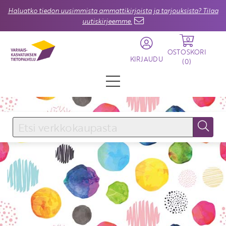
Haluatko tiedon uusimmista ammattikirjoista ja tarjouksista? Tilaa
uutiskirjeemme.
0
OSTOSKORI
KIRJAUDU
(
0
)
KIRJAUDU SISÄÄN
Käyttäjätunnus
Salasana
Unohtuiko salasana?