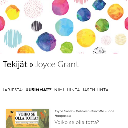
KIRJAUDU SISÄÄN
Etkö ole vielä Varhaiskasvatuksen Tietopalvelun
jäsen?
Liity tästä!
Tekijät »
Joyce Grant
JÄRJESTÄ:
UUSIMMAT
NIMI
HINTA
JÄSENHINTA
Joyce Grant – Kathleen Marcotte – Jade
Haapasalo
Voiko se olla totta?