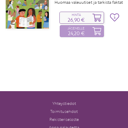
Huomaa valeuutiset ja tarkista faktat
HINTA
3
26,90 €
JÄSENELLE
24,20 €
Yhteystiedot
Toimitusehdot
Rekisteriseloste
Anna palautetta