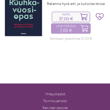
Rakenna hyvä arki ja kukoista töissä
HINTA
18
37,00 €
JÄSENTARJOUS
7,00 €
Normaali jäsenhinta 31,50 €
Yhteystiedot
Toimitusehdot
Rekisteriseloste