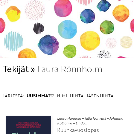
KIRJAUDU SISÄÄN
Etkö ole vielä Varhaiskasvatuksen Tietopalvelun
jäsen?
Liity tästä!
Tekijät »
Laura Rönnholm
JÄRJESTÄ:
UUSIMMAT
NIMI
HINTA
JÄSENHINTA
Laura Hannola – Julia Isoniemi – Johanna
Kalliomki – Linda...
Ruuhkavuosiopas