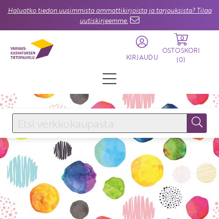
Haluatko tiedon uusimmista ammattikirjoista ja tarjouksista? Tilaa
uutiskirjeemme.
0
OSTOSKORI
KIRJAUDU
(
0
)
KIRJAUDU SISÄÄN
Käyttäjätunnus
Salasana
Unohtuiko salasana?