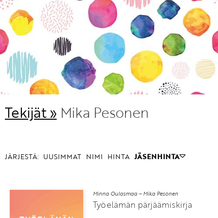
KIRJAUDU SISÄÄN
Etkö ole vielä Varhaiskasvatuksen Tietopalvelun
jäsen?
Liity tästä!
Tekijät »
Mika Pesonen
JÄRJESTÄ:
UUSIMMAT
NIMI
HINTA
JÄSENHINTA
Minna Oulasmaa – Mika Pesonen
Työelämän pärjäämiskirja