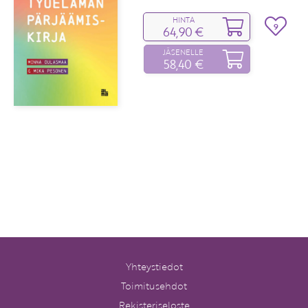
HINTA
9
64,90 €
JÄSENELLE
58,40 €
Yhteystiedot
Toimitusehdot
Rekisteriseloste