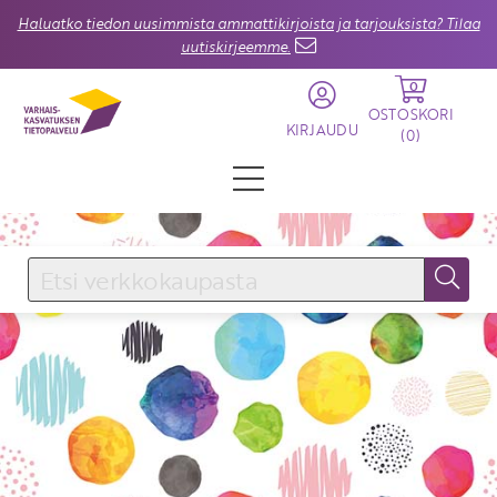
Haluatko tiedon uusimmista ammattikirjoista ja tarjouksista? Tilaa
uutiskirjeemme.
0
OSTOSKORI
KIRJAUDU
(
0
)
KIRJAUDU SISÄÄN
Käyttäjätunnus
Salasana
Unohtuiko salasana?