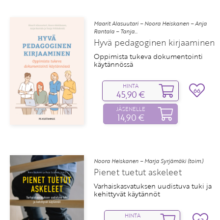
Maarit Alasuutari – Noora Heiskanen – Anja
Rantala – Tanja...
Hyvä pedagoginen kirjaaminen
Oppimista tukeva dokumentointi
käytännössä
HINTA
66
45,90 €
JÄSENELLE
14,90 €
Noora Heiskanen – Marja Syrjämäki (toim.)
Pienet tuetut askeleet
Varhaiskasvatuksen uudistuva tuki ja
kehittyvät käytännöt
HINTA