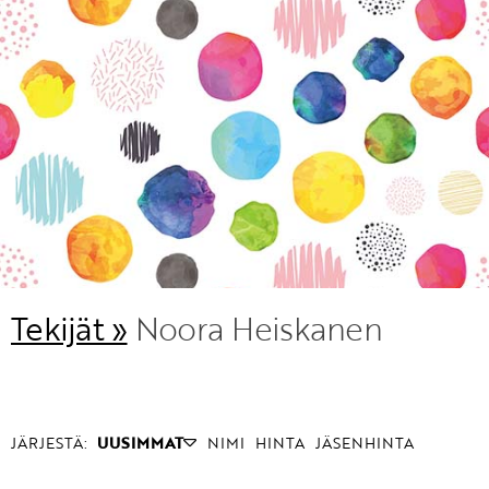
KIRJAUDU SISÄÄN
Etkö ole vielä Varhaiskasvatuksen Tietopalvelun
jäsen?
Liity tästä!
Tekijät »
Noora Heiskanen
JÄRJESTÄ:
UUSIMMAT
NIMI
HINTA
JÄSENHINTA