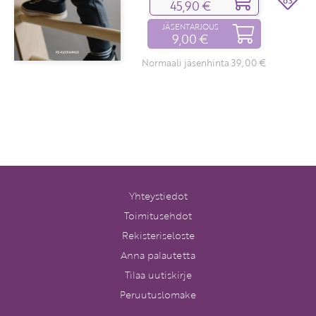
63
45,90 €
JÄSENTARJOUS
9,00 €
Normaali jäsenhinta 39,00 €
Yhteystiedot
Toimitusehdot
Rekisteriseloste
Anna palautetta
Tilaa uutiskirje
Peruutuslomake