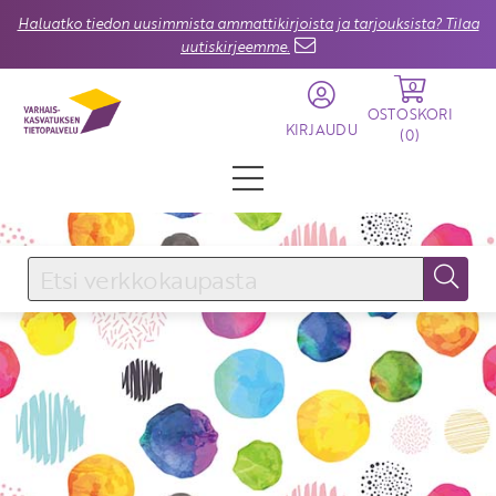
Haluatko tiedon uusimmista ammattikirjoista ja tarjouksista? Tilaa
uutiskirjeemme.
0
OSTOSKORI
KIRJAUDU
(
0
)
KIRJAUDU SISÄÄN
Käyttäjätunnus
Salasana
Unohtuiko salasana?