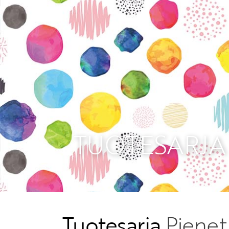
TUOTESARJA 
Tuotesarja
Pienet,