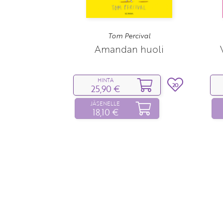
Tom Percival
Amandan huoli
HINTA
20
25,90 €
JÄSENELLE
18,10 €