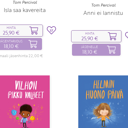
Tom Percival
Tom Percival
Isla saa kavereita
Anni ei lannistu
HINTA
37
25,90 €
HINTA
25,90 €
JÄSENTARJOUS
18,10 €
JÄSENELLE
18,10 €
aali jäsenhinta 22,00 €