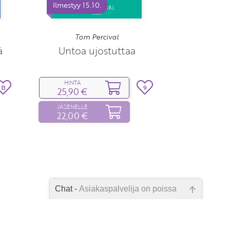
Ilmestyy 15.10.
Tom Percival
ä
Untoa ujostuttaa
HINTA
13
9
25,90 €
JÄSENELLE
22,00 €
Chat -
Asiakaspalvelija on poissa
Emme ole juuri nyt paikalla, lähetä
kysymyksesi meille sähköpostitse,