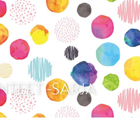
vatuksen Tietopalvelun
NTEET -SARJA