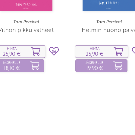
Tom Percival
Tom Percival
Vilhon pikku valheet
Helmin huono päiv
HINTA
HINTA
36
25,90 €
25,90 €
JÄSENELLE
JÄSENELLE
18,10 €
19,90 €
Yhteystiedot