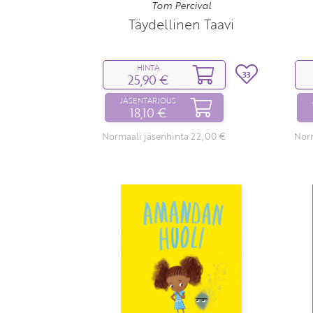
Tom Percival
Täydellinen Taavi
HINTA
33
25,90 €
JÄSENTARJOUS
18,10 €
Normaali jäsenhinta 22,00 €
Norm