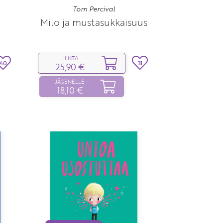
Tom Percival
Milo ja mustasukkaisuus
HINTA
40
31
25,90 €
JÄSENELLE
18,10 €