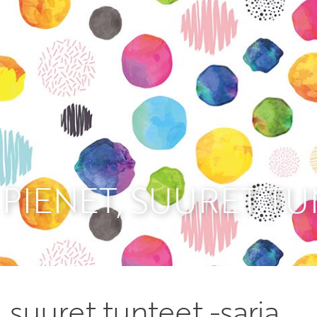
Etkö ole vielä Varhaiskas
jäsen?
Liity tästä!
PIENET, SUURET TU
 suuret tunteet -sarja