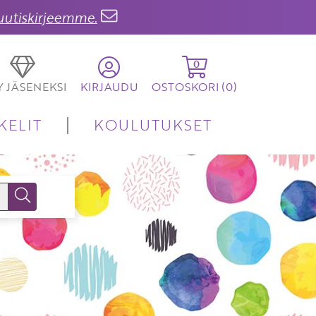
 uutiskirjeemme.
0
TY JÄSENEKSI
KIRJAUDU
OSTOSKORI (
0
)
KELIT
KOULUTUKSET