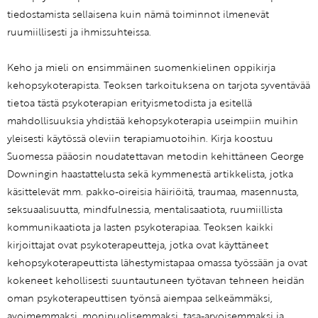
tiedostamista sellaisena kuin nämä toiminnot ilmenevät
ruumiillisesti ja ihmissuhteissa.
Keho ja mieli on ensimmäinen suomenkielinen oppikirja
kehopsykoterapista. Teoksen tarkoituksena on tarjota syventävää
tietoa tästä psykoterapian erityismetodista ja esitellä
mahdollisuuksia yhdistää kehopsykoterapia useimpiin muihin
yleisesti käytössä oleviin terapiamuotoihin. Kirja koostuu
Suomessa pääosin noudatettavan metodin kehittäneen George
Downingin haastattelusta sekä kymmenestä artikkelista, jotka
käsittelevät mm. pakko-oireisia häiriöitä, traumaa, masennusta,
seksuaalisuutta, mindfulnessia, mentalisaatiota, ruumiillista
kommunikaatiota ja lasten psykoterapiaa. Teoksen kaikki
kirjoittajat ovat psykoterapeutteja, jotka ovat käyttäneet
kehopsykoterapeuttista lähestymistapaa omassa työssään ja ovat
kokeneet kehollisesti suuntautuneen työtavan tehneen heidän
oman psykoterapeuttisen työnsä aiempaa selkeämmäksi,
avoimemmaksi, monipuolisemmaksi, tasa-arvoisemmaksi ja