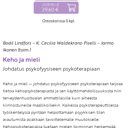
JÄSENELLE
29,60 €
Ostoskorissa
0
kpl
Bodil Lindfors
–
K. Cecilia Waldekranz-Piselli
–
Jarmo
Ikonen (toim.)
Keho ja mieli
Johdatus psykofyysiseen psykoterapiaan
Keho ja mieli — johdatus psykofyysiseen psykoterapiaan tarjoaa
tietoa kehopsykoterapiasta ja sen käyttömahdollisuuksista niin
terveydenhuoltoalan ammattilaisille kuin aiheesta
kiinnostuneille maallikoillekin. Kaikessa psykoterapeuttisessa
työskentelyssä pyritään helpottamaan psyykkisen tilan
avautumista asiakkaan tavoittelemalle muutokselle.
Kehopsykoterapiassa tuetaan mielen toiminnan herkempää