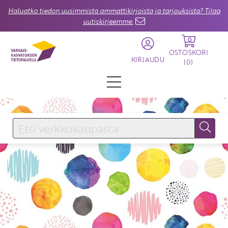
Haluatko tiedon uusimmista ammattikirjoista ja tarjouksista? Tilaa
uutiskirjeemme.
0
OSTOSKORI
KIRJAUDU
(
0
)
KIRJAUDU SISÄÄN
Käyttäjätunnus
Salasana
Unohtuiko salasana?