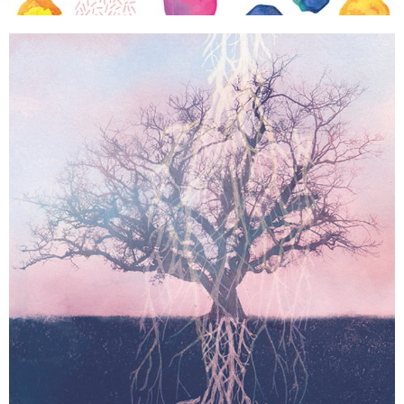
KIRJAUDU SISÄÄN
Etkö ole vielä Varhaiskasvatuksen Tietopalvelun
jäsen?
Liity tästä!