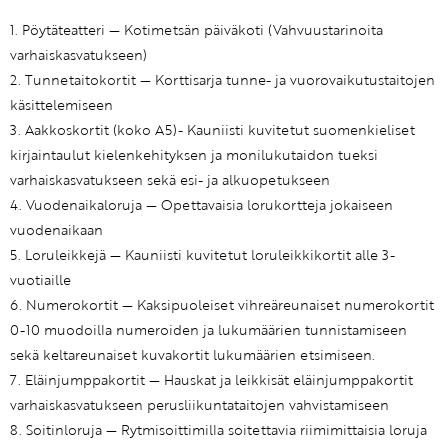
1. Pöytäteatteri — Kotimetsän päiväkoti (Vahvuustarinoita
varhaiskasvatukseen)
2. Tunnetaitokortit — Korttisarja tunne- ja vuorovaikutustaitojen
käsittelemiseen
3. Aakkoskortit (koko A5)- Kauniisti kuvitetut suomenkieliset
kirjaintaulut kielenkehityksen ja monilukutaidon tueksi
varhaiskasvatukseen sekä esi- ja alkuopetukseen
4. Vuodenaikaloruja — Opettavaisia lorukortteja jokaiseen
vuodenaikaan
5. Loruleikkejä — Kauniisti kuvitetut loruleikkikortit alle 3-
vuotiaille
6. Numerokortit — Kaksipuoleiset vihreäreunaiset numerokortit
0-10 muodoilla numeroiden ja lukumäärien tunnistamiseen
sekä keltareunaiset kuvakortit lukumäärien etsimiseen.
7. Eläinjumppakortit — Hauskat ja leikkisät eläinjumppakortit
varhaiskasvatukseen perusliikuntataitojen vahvistamiseen
8. Soitinloruja — Rytmisoittimilla soitettavia riimimittaisia loruja