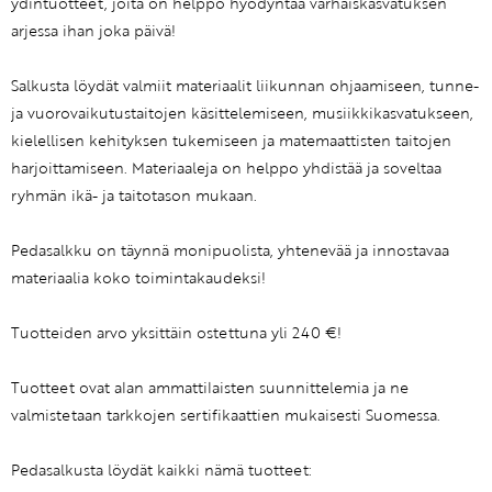
ydintuotteet, joita on helppo hyödyntää varhaiskasvatuksen
arjessa ihan joka päivä!
Salkusta löydät valmiit materiaalit liikunnan ohjaamiseen, tunne-
ja vuorovaikutustaitojen käsittelemiseen, musiikkikasvatukseen,
kielellisen kehityksen tukemiseen ja matemaattisten taitojen
harjoittamiseen. Materiaaleja on helppo yhdistää ja soveltaa
ryhmän ikä- ja taitotason mukaan.
Pedasalkku on täynnä monipuolista, yhtenevää ja innostavaa
materiaalia koko toimintakaudeksi!
Tuotteiden arvo yksittäin ostettuna yli 240 €!
Tuotteet ovat alan ammattilaisten suunnittelemia ja ne
valmistetaan tarkkojen sertifikaattien mukaisesti Suomessa.
Pedasalkusta löydät kaikki nämä tuotteet: