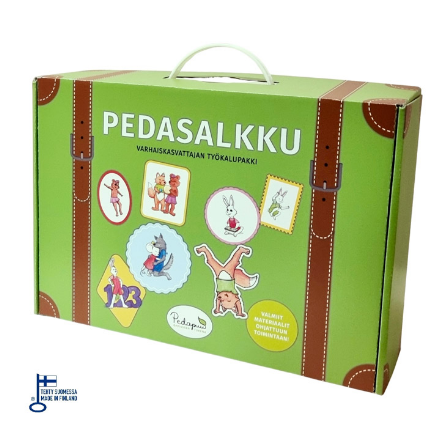
KIRJAUDU SISÄÄN
Etkö ole vielä Varhaiskasvatuksen Tietopalvelun
jäsen?
Liity tästä!