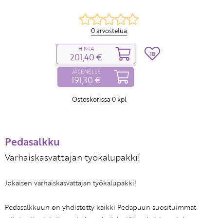
0 arvostelua
HINTA
18
201,40 €
JÄSENELLE
191,30 €
Ostoskorissa
0
kpl
Pedasalkku
Varhaiskasvattajan työkalupakki!
Jokaisen varhaiskasvattajan työkalupakki!
Pedasalkkuun on yhdistetty kaikki Pedapuun suosituimmat