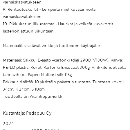
varhaiskasvatukseen
9. Rentoutuskortit - Lempeitä mielikuvatarinoita
varhaiskasvatukseen
10. Pikkuketun liikuntarata - Hauskat ja veikeät kuvakortit
lastenohjattuun liikuntaan
Materiaalit sisältävät vinkkejä tuotteiden käyttäjälle.
Materiaali: Salkku: E-aalto -kartonki (digi 290DP/180W). Kahva:
PE-LD plastic. Kortit: Kartonki Ensocoat 300g. Vinkkilehdet sekä
tarinavihkot: Paperi Multiart silk 115g.
Pakkaus sisältää: 10 yksittäin pakattua tuotetta. Tuotteen koko: L
34cm, K 24cm, S 10cm.
Tuotteella on Avainlippumerkki.
Kustantaja:
Pedapuu Oy
2024