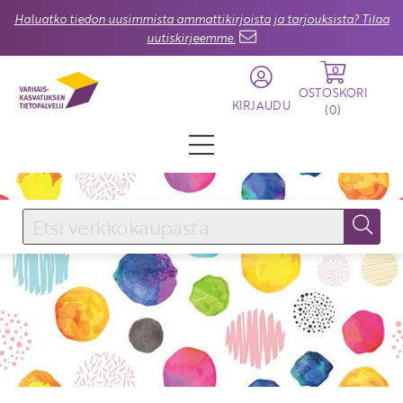
Haluatko tiedon uusimmista ammattikirjoista ja tarjouksista? Tilaa
uutiskirjeemme.
0
OSTOSKORI
KIRJAUDU
(
0
)
KIRJAUDU SISÄÄN
Käyttäjätunnus
Salasana
Unohtuiko salasana?