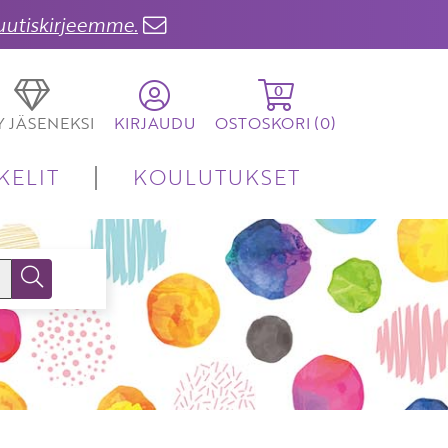
 uutiskirjeemme.
0
TY JÄSENEKSI
KIRJAUDU
OSTOSKORI (
0
)
KELIT
KOULUTUKSET