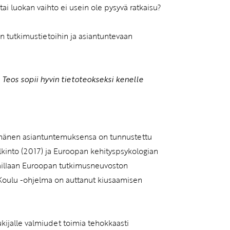
tai luokan vaihto ei usein ole pysyvä ratkaisu?
n tutkimustietoihin ja asiantuntevaan
Teos sopii hyvin tietoteokseksi kenelle
ja hänen asiantuntemuksensa on tunnustettu
into (2017) ja Euroopan kehityspsykologian
rhaillaan Euroopan tutkimusneuvoston
 Koulu -ohjelma on auttanut kiusaamisen
ukijalle valmiudet toimia tehokkaasti