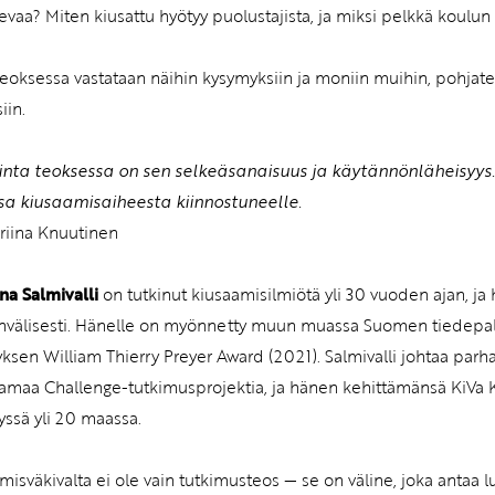
sevaa? Miten kiusattu hyötyy puolustajista, ja miksi pelkkä koulun 
teoksessa vastataan näihin kysymyksiin ja moniin muihin, pohjate
iin.
inta teoksessa on sen selkeäsanaisuus ja käytännönläheisyys. 
a kiusaamisaiheesta kiinnostuneelle.
riina Knuutinen
ina Salmivalli
on tutkinut kiusaamisilmiötä yli 30 vuoden ajan, 
nvälisesti. Hänelle on myönnetty muun muassa Suomen tiedepalk
yksen William Thierry Preyer Award (2021). Salmivalli johtaa pa
tamaa Challenge-tutkimusprojektia, ja hänen kehittämänsä KiVa
yssä yli 20 maassa.
misväkivalta ei ole vain tutkimusteos — se on väline, joka antaa l