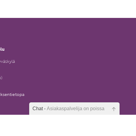
elu
yväskylä
6)
uksentietopa
Chat -
Asiakaspalvelija on poissa
Emme ole juuri nyt paikalla, lähetä
kysymyksesi meille sähköpostitse,
niin vastaamme sinulle