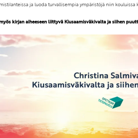
mistilanteissa ja luoda turvallisempia ympäristöjä niin kouluissa 
myös kirjan aiheeseen liittyvä Kiusaamisväkivalta ja siihen puu