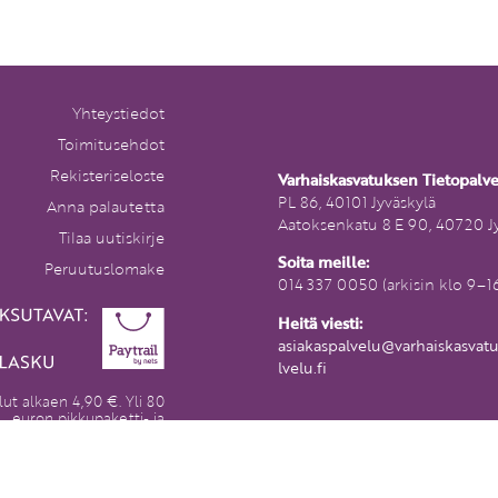
Yhteystiedot
Toimitusehdot
Rekisteriseloste
Varhaiskasvatuksen Tietopalv
PL 86, 40101 Jyväskylä
Anna palautetta
Aatoksenkatu 8 E 90, 40720 J
Tilaa uutiskirje
Soita meille:
Peruutuslomake
014 337 0050 (arkisin klo 9–1
Heitä viesti:
asiakaspalvelu@varhaiskasvat
lvelu.fi
lut alkaen 4,90 €. Yli 80
euron pikkupaketti- ja
tetilaukset postikuluitta.
maille ja Ahvenanmaalle
t hinnoitellaan erikseen.