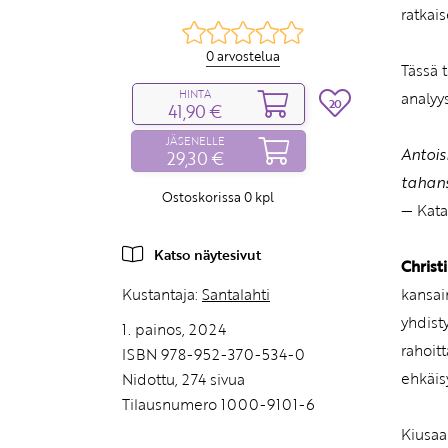
ratkai
0 arvostelua
Tässä 
HINTA
analyys
20
41,90 €
JÄSENELLE
Antois
29,30 €
tahans
Ostoskorissa
0
kpl
— Kata
Katso näytesivut
Christ
Kustantaja:
Santalahti
kansai
yhdist
1. painos, 2024
rahoit
ISBN 978-952-370-534-0
ehkäis
Nidottu, 274 sivua
Tilausnumero 1000-9101-6
Kiusaa