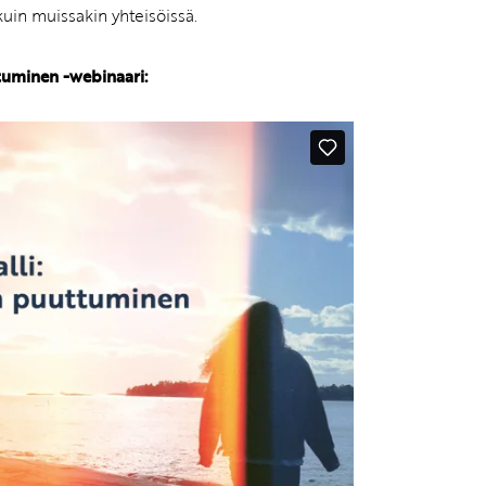
kuin muissakin yhteisöissä.
ttuminen -webinaari: