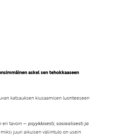
vatuksen Tietopalvelun
 ensimmäinen askel sen tehokkaaseen
jautuvan katsauksen kiusaamisen luonteeseen
n eri tavoin —
psyykkisesti, sosiaalisesti ja
 miksi juuri aikuisen väliintulo on usein