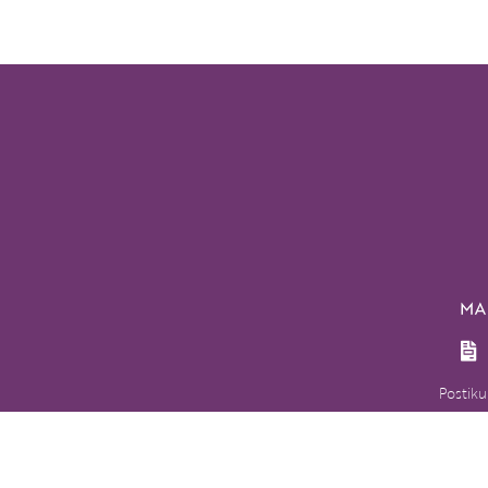
Postiku
toimipis
Ulko
postikulu