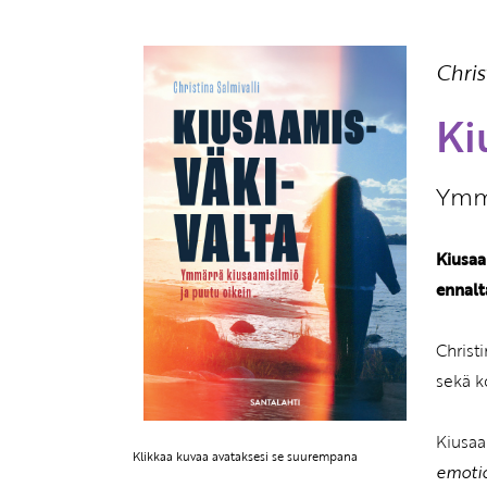
Chris
Ki
Ymmä
Kiusaa
ennalt
Christ
sekä k
Kiusaa
Klikkaa kuvaa avataksesi se suurempana
emotio