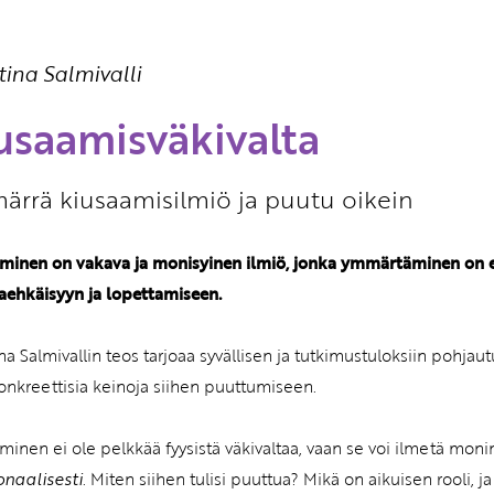
Etkö ole vielä Varhaiskas
tina Salmivalli
jäsen?
Liity tästä!
usaamisväkivalta
rrä kiusaamisilmiö ja puutu oikein
minen on vakava ja monisyinen ilmiö, jonka ymmärtäminen on
aehkäisyyn ja lopettamiseen.
ina Salmivallin teos tarjoaa syvällisen ja tutkimustuloksiin poh
onkreettisia keinoja siihen puuttumiseen.
minen ei ole pelkkää fyysistä väkivaltaa, vaan se voi ilmetä moni
naalisesti
. Miten siihen tulisi puuttua? Mikä on aikuisen rooli, ja