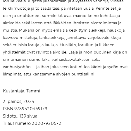
loruleikkejä. Kirjassa ylläpidetään ja elvytetään vanhoja, viisaita
leikkimuotoja ja toisaalta taas päivitetään uusia. Perinteiset ja
osin jo unohtuneet sormileikit ovat mainio keino kehittää ja
aktivoida sekä lasten että iäkkäiden ihmisten aivotoimintaa ja
muistia. Mukana on myös erilaisia keskittymisleikkejä, hauskoja
kasvovoimisteluja, lankaleikkejä, jännittäviä varjokuvaleikkejä
sekä erilaisia loruja ja lauluja. Musiikin, loruilun ja liikkeen
yhdistelmät ovat ravintoa aivoille. Laaja ja monipuolinen kirja on
erinomainen esimerkiksi varhaiskasvatukseen sekä
vanhustyöhön — ja ihan jokaiseen kotiin! Jos kädet ja sydän ovat
lämpimät, astu kanssamme aivojen punttisaliin!
Kustantaja:
Tammi
2. painos, 2024
ISBN 9789520449179
Sidottu, 139 sivua
Tilausnumero 2020-9205-2