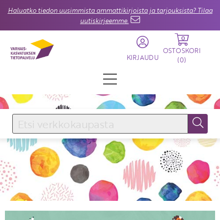
Haluatko tiedon uusimmista ammattikirjoista ja tarjouksista? Tilaa
uutiskirjeemme.
0
OSTOSKORI
KIRJAUDU
(
0
)
KIRJAUDU SISÄÄN
Käyttäjätunnus
Salasana
Unohtuiko salasana?