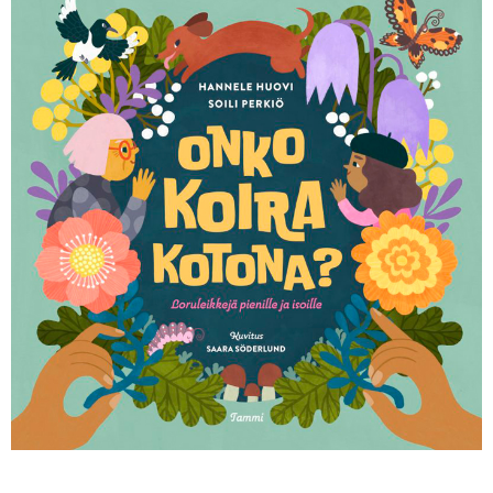
KIRJAUDU SISÄÄN
Etkö ole vielä Varhaiskasvatuksen Tietopalvelun
jäsen?
Liity tästä!