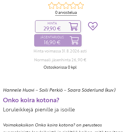
0 arvostelua
HINTA
41
29,90 €
JÄSENTARJOUS
16,90 €
Hinta voimassa 31.8.2026 asti
Normaali jäsenhinta 26,90 €
Ostoskorissa
0
kpl
Hannele Huovi
–
Soili Perkiö
–
Saara Söderlund (kuv.)
Onko koira kotona?
Loruleikkejä pienille ja isoille
Voimakaksikon Onko koira kotona? on perusteos