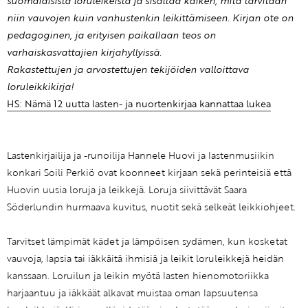
suomalaisista loruleikeistä ja sisältää kaiken, mitä tarvitaan
niin vauvojen kuin vanhustenkin leikittämiseen. Kirjan ote on
pedagoginen, ja erityisen paikallaan teos on
varhaiskasvattajien kirjahyllyissä.
Rakastettujen ja arvostettujen tekijöiden valloittava
loruleikkikirja!
HS: Nämä 12 uutta lasten- ja nuortenkirjaa kannattaa lukea
Lastenkirjailija ja -runoilija Hannele Huovi ja lastenmusiikin
konkari Soili Perkiö ovat koonneet kirjaan sekä perinteisiä että
Huovin uusia loruja ja leikkejä. Loruja siivittävät Saara
Söderlundin hurmaava kuvitus, nuotit sekä selkeät leikkiohjeet.
Tarvitset lämpimät kädet ja lämpöisen sydämen, kun kosketat
vauvoja, lapsia tai iäkkäitä ihmisiä ja leikit loruleikkejä heidän
kanssaan. Loruilun ja leikin myötä lasten hienomotoriikka
harjaantuu ja iäkkäät alkavat muistaa oman lapsuutensa