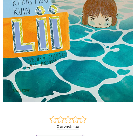
KIRJAUDU SISÄÄN
Etkö ole vielä Varhaiskasvatuksen Tietopalvelun
jäsen?
Liity tästä!
0 arvostelua