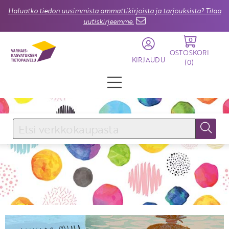
Haluatko tiedon uusimmista ammattikirjoista ja tarjouksista? Tilaa
uutiskirjeemme.
0
OSTOSKORI
KIRJAUDU
(
0
)
KIRJAUDU SISÄÄN
Käyttäjätunnus
Salasana
Unohtuiko salasana?