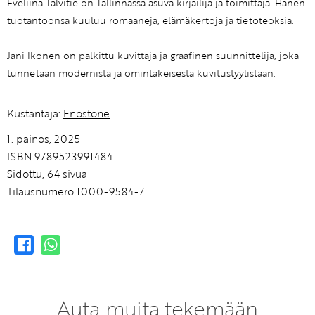
Eveliina Talvitie on Tallinnassa asuva kirjailija ja toimittaja. Hänen
tuotantoonsa kuuluu romaaneja, elämäkertoja ja tietoteoksia.
Jani Ikonen on palkittu kuvittaja ja graafinen suunnittelija, joka
tunnetaan modernista ja omintakeisesta kuvitustyylistään.
Kustantaja:
Enostone
1. painos, 2025
ISBN 9789523991484
Sidottu, 64 sivua
Tilausnumero 1000-9584-7
Auta muita tekemään