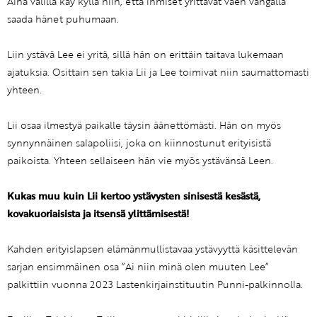
Aina välillä käy kyllä niin, että ihmiset yrittävät väen vängällä
saada hänet puhumaan.
Liin ystävä Lee ei yritä, sillä hän on erittäin taitava lukemaan
ajatuksia. Osittain sen takia Lii ja Lee toimivat niin saumattomasti
yhteen.
Lii osaa ilmestyä paikalle täysin äänettömästi. Hän on myös
synnynnäinen salapoliisi, joka on kiinnostunut erityisistä
paikoista. Yhteen sellaiseen hän vie myös ystävänsä Leen.
Kukas muu kuin Lii kertoo ystävysten sinisestä kesästä,
kovakuoriaisista ja itsensä ylittämisestä!
Kahden erityislapsen elämänmullistavaa ystävyyttä käsittelevän
sarjan ensimmäinen osa ”Ai niin minä olen muuten Lee”
palkittiin vuonna 2023 Lastenkirjainstituutin Punni-palkinnolla.