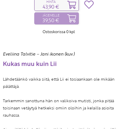
HINTA
43,90 €
JÄSENELLE
39,50 €
Ostoskorissa
0
kpl
Eveliina Talvitie
–
Jani ikonen (kuv.)
Kukas muu kuin Lii
Lähdetäänkö vaikka siitä, että Lii ei tosiaankaan ole mikään
pälättäjä.
Tarkemmin sanottuna hän on valikoiva mutisti, jonka pitää
toisinaan vetäytyä hetkeksi omiin oloihin ja kelailla asioita
rauhassa.