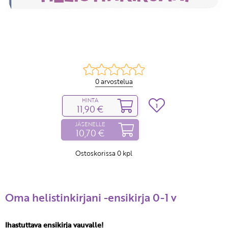
0 arvostelua
HINTA
1
11,90 €
JÄSENELLE
10,70 €
Ostoskorissa
0
kpl
Oma helistinkirjani -ensikirja 0-1 v
Ihastuttava ensikirja vauvalle!