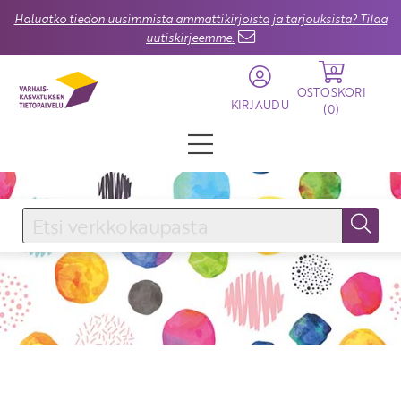
Haluatko tiedon uusimmista ammattikirjoista ja tarjouksista? Tilaa
uutiskirjeemme.
0
OSTOSKORI
KIRJAUDU
(
0
)
KIRJAUDU SISÄÄN
Käyttäjätunnus
Salasana
Unohtuiko salasana?