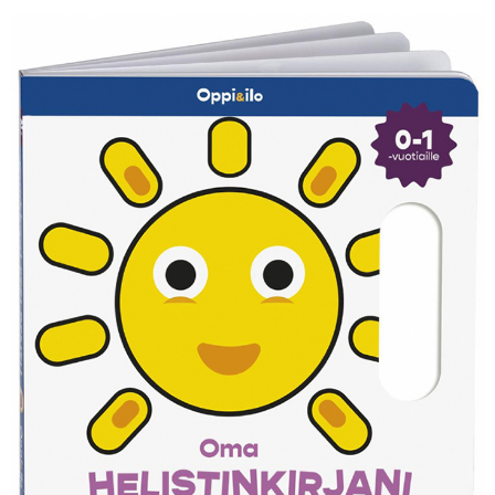
KIRJAUDU SISÄÄN
Etkö ole vielä Varhaiskasvatuksen Tietopalvelun
jäsen?
Liity tästä!