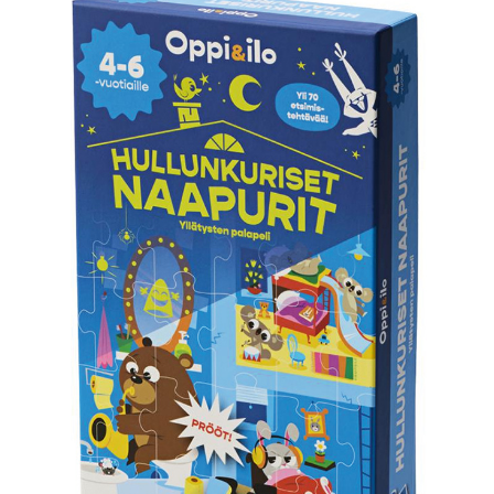
KIRJAUDU SISÄÄN
Etkö ole vielä Varhaiskasvatuksen Tietopalvelun
jäsen?
Liity tästä!