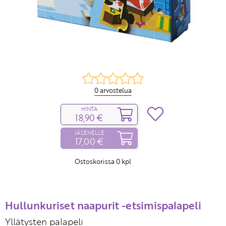
0 arvostelua
HINTA
18,90 €
JÄSENELLE
17,00 €
Ostoskorissa
0
kpl
Hullunkuriset naapurit -etsimispalapeli
Yllätysten palapeli