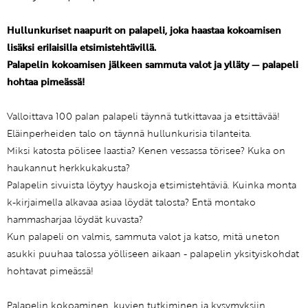
Hullunkuriset naapurit on palapeli, joka haastaa kokoamisen
lisäksi erilaisilla etsimistehtävillä.
Palapelin kokoamisen jälkeen sammuta valot ja ylläty — palapeli
hohtaa pimeässä!
Valloittava 100 palan palapeli täynnä tutkittavaa ja etsittävää!
Eläinperheiden talo on täynnä hullunkurisia tilanteita.
Miksi katosta pölisee laastia? Kenen vessassa törisee? Kuka on
haukannut herkkukakusta?
Palapelin sivuista löytyy hauskoja etsimistehtäviä. Kuinka monta
k-kirjaimella alkavaa asiaa löydät talosta? Entä montako
hammasharjaa löydät kuvasta?
Kun palapeli on valmis, sammuta valot ja katso, mitä uneton
asukki puuhaa talossa yölliseen aikaan - palapelin yksityiskohdat
hohtavat pimeässä!
Palapelin kokoaminen, kuvien tutkiminen ja kysymyksiin