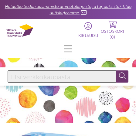
Haluatko tiedon uusimmista ammattikirjoista ja tarjouksista? Tilaa
uutiskirjeemme.
0
OSTOSKORI
KIRJAUDU
(
0
)
KIRJAUDU SISÄÄN
Käyttäjätunnus
Salasana
Unohtuiko salasana?