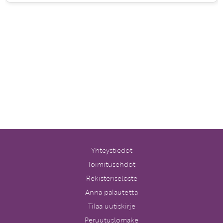
Yhteystiedot
Toimitusehdot
Rekisteriseloste
Anna palautetta
Tilaa uutiskirje
Peruutuslomake