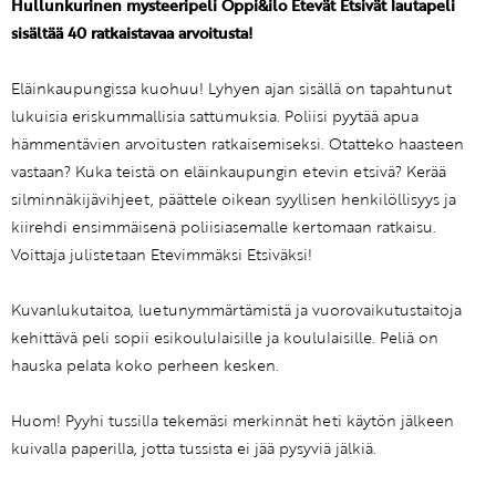
Hullunkurinen mysteeripeli Oppi&ilo Etevät Etsivät lautapeli
sisältää 40 ratkaistavaa arvoitusta!
Eläinkaupungissa kuohuu! Lyhyen ajan sisällä on tapahtunut
lukuisia eriskummallisia sattumuksia. Poliisi pyytää apua
hämmentävien arvoitusten ratkaisemiseksi. Otatteko haasteen
vastaan? Kuka teistä on eläinkaupungin etevin etsivä? Kerää
silminnäkijävihjeet, päättele oikean syyllisen henkilöllisyys ja
kiirehdi ensimmäisenä poliisiasemalle kertomaan ratkaisu.
Voittaja julistetaan Etevimmäksi Etsiväksi!
Kuvanlukutaitoa, luetunymmärtämistä ja vuorovaikutustaitoja
kehittävä peli sopii esikoululaisille ja koululaisille. Peliä on
hauska pelata koko perheen kesken.
Huom! Pyyhi tussilla tekemäsi merkinnät heti käytön jälkeen
kuivalla paperilla, jotta tussista ei jää pysyviä jälkiä.