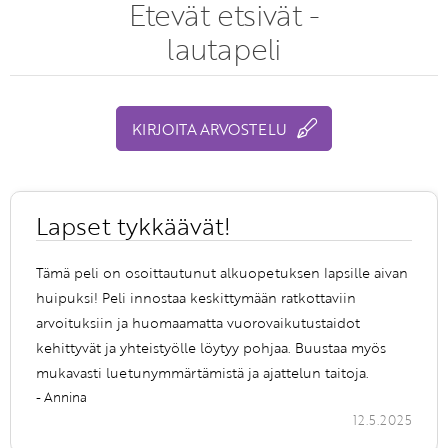
Etevät etsivät -
lautapeli
KIRJOITA ARVOSTELU
Lapset tykkäävät!
Tämä peli on osoittautunut alkuopetuksen lapsille aivan
huipuksi! Peli innostaa keskittymään ratkottaviin
arvoituksiin ja huomaamatta vuorovaikutustaidot
kehittyvät ja yhteistyölle löytyy pohjaa. Buustaa myös
mukavasti luetunymmärtämistä ja ajattelun taitoja.
- Annina
12.5.2025