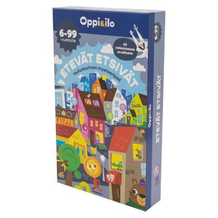
KIRJAUDU SISÄÄN
Etkö ole vielä Varhaiskasvatuksen Tietopalvelun
jäsen?
Liity tästä!