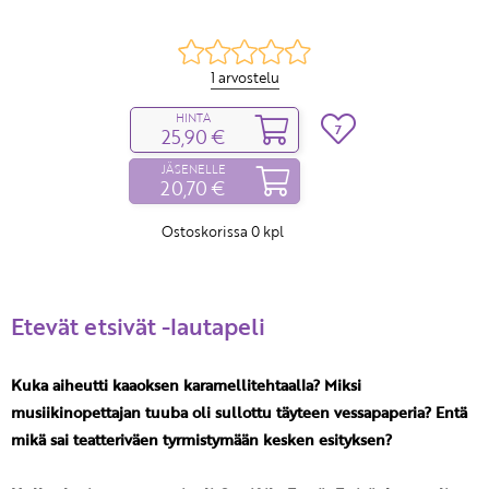
1 arvostelu
HINTA
7
25,90 €
JÄSENELLE
20,70 €
Ostoskorissa
0
kpl
Etevät etsivät -lautapeli
Kuka aiheutti kaaoksen karamellitehtaalla? Miksi
musiikinopettajan tuuba oli sullottu täyteen vessapaperia? Entä
mikä sai teatteriväen tyrmistymään kesken esityksen?