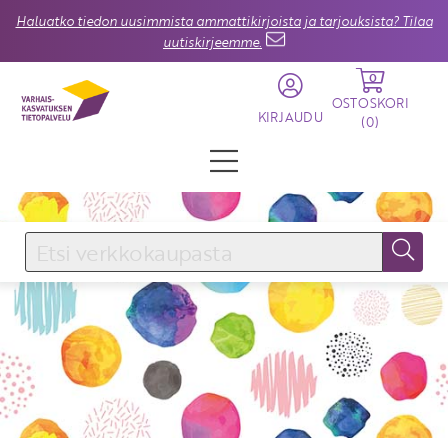
Haluatko tiedon uusimmista ammattikirjoista ja tarjouksista? Tilaa
uutiskirjeemme.
0
OSTOSKORI
KIRJAUDU
(
0
)
KIRJAUDU SISÄÄN
Käyttäjätunnus
Salasana
Unohtuiko salasana?