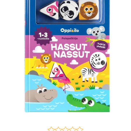
KIRJAUDU SISÄÄN
Etkö ole vielä Varhaiskasvatuksen Tietopalvelun
jäsen?
Liity tästä!