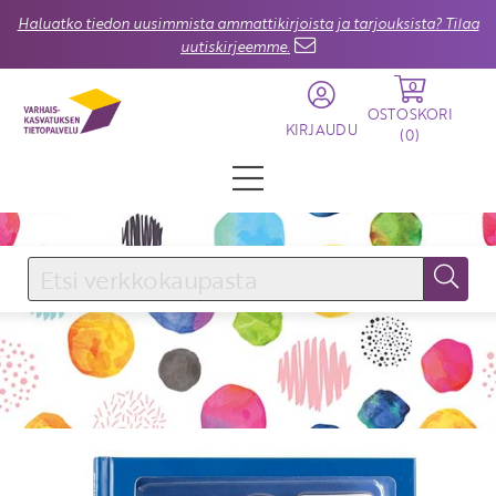
Haluatko tiedon uusimmista ammattikirjoista ja tarjouksista? Tilaa
uutiskirjeemme.
0
OSTOSKORI
KIRJAUDU
(
0
)
KIRJAUDU SISÄÄN
Käyttäjätunnus
Salasana
Unohtuiko salasana?