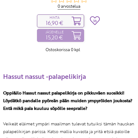
0 arvostelua
HINTA
16
16,90 €
JÄSENELLE
15,20 €
Ostoskorissa
0
kpl
Hassut nassut -palapelikirja
Oppi&ilo Hassut nassut palapelikirja on pikkuväen suosikki!
Löydätkö pandalle pyöreän pään muiden ympyröiden joukosta?
Entä mikä pala kuuluu söpölle seepralle?
Veikeät eläimet ympäri maailman tulevat tutuiksi tämän hauskan
palapelikirjan parissa. Katso mallia kuvasta ja yritä etsiä paloille