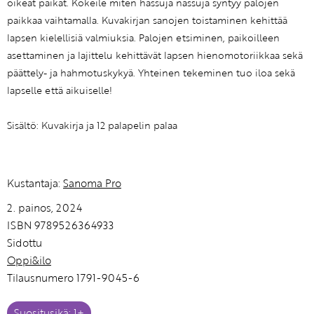
oikeat paikat. Kokeile miten hassuja nassuja syntyy palojen
paikkaa vaihtamalla. Kuvakirjan sanojen toistaminen kehittää
lapsen kielellisiä valmiuksia. Palojen etsiminen, paikoilleen
asettaminen ja lajittelu kehittävät lapsen hienomotoriikkaa sekä
päättely- ja hahmotuskykyä. Yhteinen tekeminen tuo iloa sekä
lapselle että aikuiselle!
Sisältö: Kuvakirja ja 12 palapelin palaa
Kustantaja:
Sanoma Pro
2. painos, 2024
ISBN 9789526364933
Sidottu
Oppi&ilo
Tilausnumero 1791-9045-6
Suositusikä: 1+