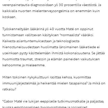
verenpainetautia diagnosoidaan yli 30 prosentilla väestöstä. Ja
kaikkialla nuorten mielenterveysongelmia on enemmän kuin
koskaan.
Työskenneltyään lääkärinä yli 40 vuotta Maté on oppinut
tunnistamaan vallitsevan käsityksen "normaalista" vääräksi.
Kaikesta asiantuntemuksestaan ja teknologisesta
hienostuneisuudestaan huolimatta länsimainen lääketiede ei
useinkaan pysty käsittelemään ihmistä kokonaisuutena. Se jättää
huomiotta traumat, stressin ja elämän paineiden vaikutuksen
kehoomme ja mieleemme.
Miten toksinen nykykulttuuri rasittaa kehoa, kuormittaa
immuunijärjestelmää ja heikentää mielen tasapainoa? Ja mikä on
ratkaisu?
"Gabor Maté vie lukijan eeppiselle tutkimusmatkalle ja paljastaa,
kuinka emotionaalinen hyvinvointimme ja sosiaaliset