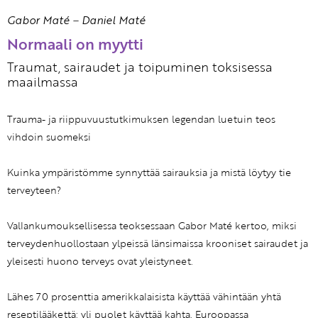
Gabor Maté
–
Daniel Maté
Normaali on myytti
Traumat, sairaudet ja toipuminen toksisessa
maailmassa
Trauma- ja riippuvuustutkimuksen legendan luetuin teos
vihdoin suomeksi
Kuinka ympäristömme synnyttää sairauksia ja mistä löytyy tie
terveyteen?
Vallankumouksellisessa teoksessaan Gabor Maté kertoo, miksi
terveydenhuollostaan ylpeissä länsimaissa krooniset sairaudet ja
yleisesti huono terveys ovat yleistyneet.
Lähes 70 prosenttia amerikkalaisista käyttää vähintään yhtä
reseptilääkettä; yli puolet käyttää kahta. Euroopassa