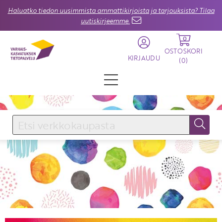
Haluatko tiedon uusimmista ammattikirjoista ja tarjouksista? Tilaa
uutiskirjeemme.
0
OSTOSKORI
KIRJAUDU
(
0
)
KIRJAUDU SISÄÄN
Käyttäjätunnus
Salasana
Unohtuiko salasana?