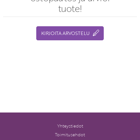
tuote!
KIRJOITA ARVOSTELU
Yhteystiedot
Toimitusehdot