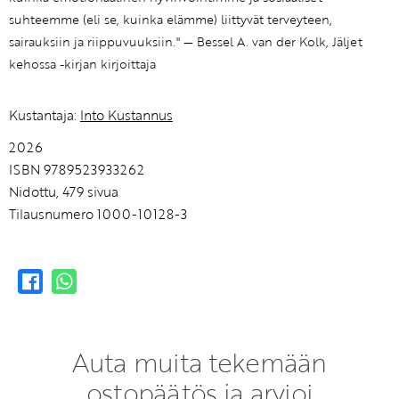
suhteemme (eli se, kuinka elämme) liittyvät terveyteen,
sairauksiin ja riippuvuuksiin." — Bessel A. van der Kolk, Jäljet
kehossa -kirjan kirjoittaja
Kustantaja:
Into Kustannus
2026
ISBN 9789523933262
Nidottu, 479 sivua
Tilausnumero 1000-10128-3
Auta muita tekemään
ostopäätös ja arvioi