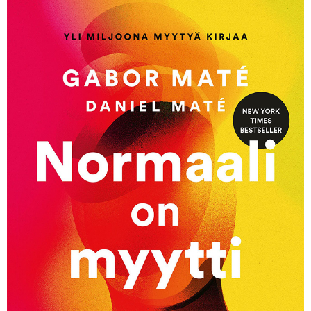
KIRJAUDU SISÄÄN
Etkö ole vielä Varhaiskasvatuksen Tietopalvelun
jäsen?
Liity tästä!