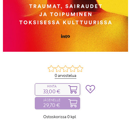
0 arvostelua
HINTA
8
33,00 €
JÄSENELLE
29,70 €
Ostoskorissa
0
kpl