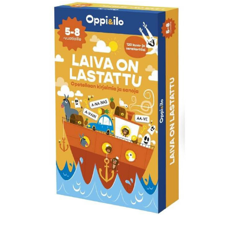
KIRJAUDU SISÄÄN
Etkö ole vielä Varhaiskasvatuksen Tietopalvelun
jäsen?
Liity tästä!