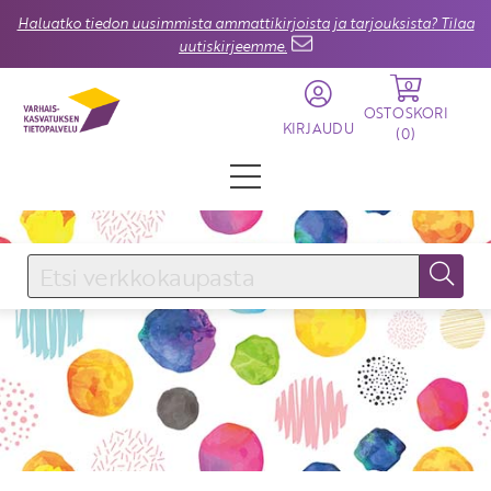
Haluatko tiedon uusimmista ammattikirjoista ja tarjouksista? Tilaa
uutiskirjeemme.
0
OSTOSKORI
KIRJAUDU
(
0
)
KIRJAUDU SISÄÄN
Käyttäjätunnus
Salasana
Unohtuiko salasana?