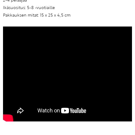
2-4 pelaajaa
Ikäsuositus: 5-8 -vuotiaille
Pakkauksen mitat: 15 x 25 x 4,5 cm