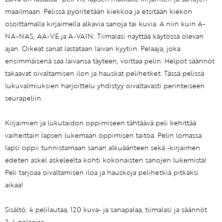
maailmaan. Pelissä pyöritetään kiekkoa ja etsitään kiekon
osoittamalla kirjaimella alkavia sanoja tai kuvia. A niin kuin A-
NA-NAS, AA-VE ja A-VAIN. Tiimalasi näyttää käytössä olevan
ajan. Oikeat sanat lastataan laivan kyytiin. Pelaaja, joka
ensimmäisenä saa laivansa täyteen, voittaa pelin. Helpot säännöt
takaavat oivaltamisen ilon ja hauskat pelihetket. Tässä pelissä
lukuvalmiuksien harjoittelu yhdistyy oivaltavasti perinteiseen
seurapeliin.
Kirjaimien ja lukutaidon oppimiseen tähtäävä peli kehittää
vaiheittain lapsen lukemaan oppimisen taitoa. Pelin lomassa
lapsi oppii tunnistamaan sanan alkuäänteen sekä -kirjaimen
edeten askel askeleelta kohti kokonaisten sanojen lukemista!
Peli tarjoaa oivaltamisen iloa ja hauskoja pelihetkiä pitkäksi
aikaa!
Sisältö: 4 pelilautaa, 120 kuva- ja sanapalaa, tiimalasi ja säännöt