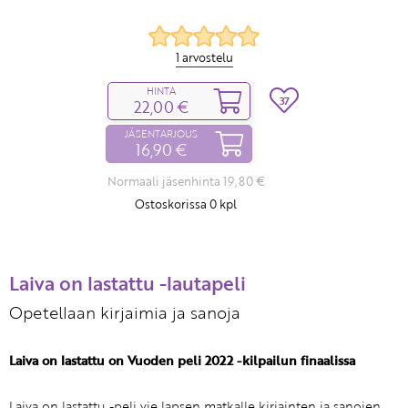
1 arvostelu
HINTA
37
22,00 €
JÄSENTARJOUS
16,90 €
Normaali jäsenhinta 19,80 €
Ostoskorissa
0
kpl
Laiva on lastattu -lautapeli
Opetellaan kirjaimia ja sanoja
Laiva on lastattu on Vuoden peli 2022 -kilpailun finaalissa
Laiva on lastattu -peli vie lapsen matkalle kirjainten ja sanojen