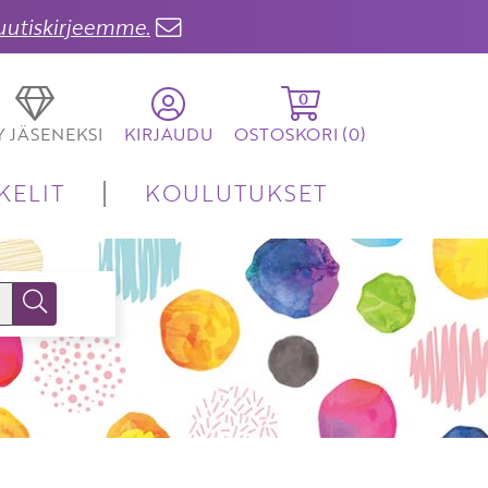
 uutiskirjeemme.
0
TY JÄSENEKSI
KIRJAUDU
OSTOSKORI (
0
)
KELIT
KOULUTUKSET