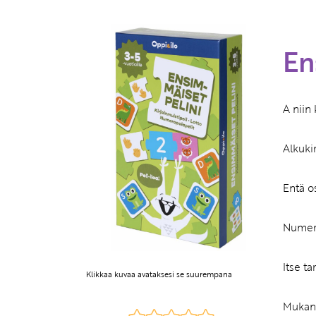
En
A niin
Alkuki
Entä o
Numero
Itse t
Klikkaa kuvaa avataksesi se suurempana
Mukana