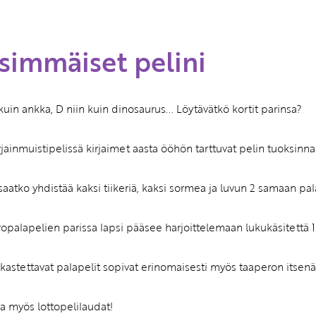
Etkö ole vielä Varhaiskas
simmäiset pelini
jäsen?
Liity tästä!
 kuin ankka, D niin kuin dinosaurus... Löytävätkö kortit parinsa?
rjainmuistipelissä kirjaimet aasta ööhön tarttuvat pelin tuoksi
saatko yhdistää kaksi tiikeriä, kaksi sormea ja luvun 2 samaan pal
palapelien parissa lapsi pääsee harjoittelemaan lukukäsitettä 1
arkastettavat palapelit sopivat erinomaisesti myös taaperon itsenäi
 myös lottopelilaudat!