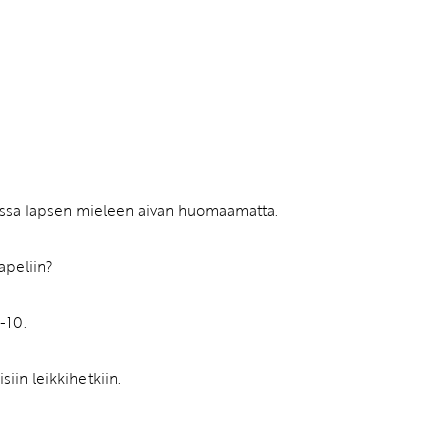
vatuksen Tietopalvelun
nnassa lapsen mieleen aivan huomaamatta.
apeliin?
-10.
siin leikkihetkiin.