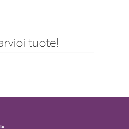
rvioi tuote!
elu