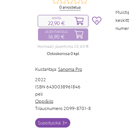
0 arvostelua
Muisti
HINTA
keskit
25
22,90 €
numero
JÄSENTARJOUS
16,90 €
Normaali jäsenhinta 20,60 €
Ostoskorissa
0
kpl
Kustantaja:
Sanoma Pro
2022
ISBN 6430038961846
peli
Oppi&ilo
Tilausnumero 2099-8701-8
Suositusikä: 3+