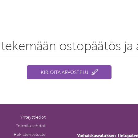
tekemään ostopäätös ja a
KIRJOITA ARVOSTELU
Yhteystiedot
Toimitusehdot
Rekisteriseloste
Varhaiskasvatuksen Tietopalv