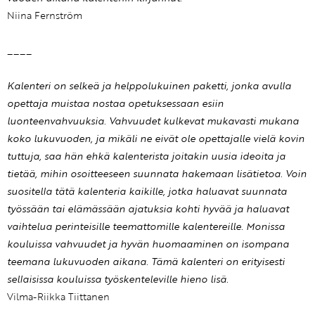
Niina Fernström
____
Kalenteri on selkeä ja helppolukuinen paketti, jonka avulla
opettaja muistaa nostaa opetuksessaan esiin
luonteenvahvuuksia. Vahvuudet kulkevat mukavasti mukana
koko lukuvuoden, ja mikäli ne eivät ole opettajalle vielä kovin
tuttuja, saa hän ehkä kalenterista joitakin uusia ideoita ja
tietää, mihin osoitteeseen suunnata hakemaan lisätietoa. Voin
suositella tätä kalenteria kaikille, jotka haluavat suunnata
työssään tai elämässään ajatuksia kohti hyvää ja haluavat
vaihtelua perinteisille teemattomille kalentereille. Monissa
kouluissa vahvuudet ja hyvän huomaaminen on isompana
teemana lukuvuoden aikana. Tämä kalenteri on erityisesti
sellaisissa kouluissa työskenteleville hieno lisä.
Vilma-Riikka Tiittanen