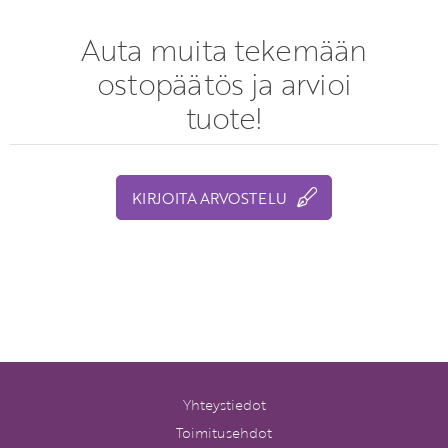
Auta muita tekemään
ostopäätös ja arvioi
tuote!
KIRJOITA ARVOSTELU
Yhteystiedot
Toimitusehdot