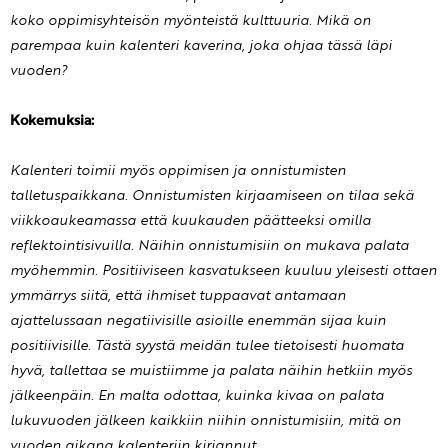
koko oppimisyhteisön myönteistä kulttuuria. Mikä on
parempaa kuin kalenteri kaverina, joka ohjaa tässä läpi
vuoden?
Kokemuksia:
Kalenteri toimii myös oppimisen ja onnistumisten
talletuspaikkana. Onnistumisten kirjaamiseen on tilaa sekä
viikkoaukeamassa että kuukauden päätteeksi omilla
reflektointisivuilla. Näihin onnistumisiin on mukava palata
myöhemmin. Positiiviseen kasvatukseen kuuluu yleisesti ottaen
ymmärrys siitä, että ihmiset tuppaavat antamaan
ajattelussaan negatiivisille asioille enemmän sijaa kuin
positiivisille. Tästä syystä meidän tulee tietoisesti huomata
hyvä, tallettaa se muistiimme ja palata näihin hetkiin myös
jälkeenpäin. En malta odottaa, kuinka kivaa on palata
lukuvuoden jälkeen kaikkiin niihin onnistumisiin, mitä on
vuoden aikana kalenteriin kirjannut.