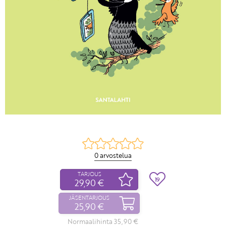
0 arvostelua
TARJOUS
19
29,90 €
JÄSENTARJOUS
25,90 €
Normaalihinta 35,90 €