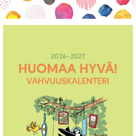
KIRJAUDU SISÄÄN
Etkö ole vielä Varhaiskasvatuksen Tietopalvelun
jäsen?
Liity tästä!