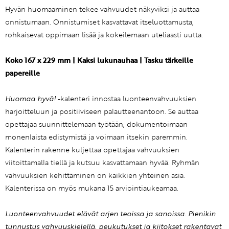
Hyvän huomaaminen tekee vahvuudet näkyviksi ja auttaa
onnistumaan. Onnistumiset kasvattavat itseluottamusta,
rohkaisevat oppimaan lisää ja kokeilemaan uteliaasti uutta.
Koko 167 x 229 mm | Kaksi lukunauhaa | Tasku tärkeille
papereille
Huomaa hyvä!
-kalenteri innostaa luonteenvahvuuksien
harjoitteluun ja positiiviseen palautteenantoon. Se auttaa
opettajaa suunnittelemaan työtään, dokumentoimaan
monenlaista edistymistä ja voimaan itsekin paremmin.
Kalenterin rakenne kuljettaa opettajaa vahvuuksien
viitoittamalla tiellä ja kutsuu kasvattamaan hyvää. Ryhmän
vahvuuksien kehittäminen on kaikkien yhteinen asia.
Kalenterissa on myös mukana 15 arviointiaukeamaa.
Luonteenvahvuudet elävät arjen teoissa ja sanoissa. Pienikin
tunnustus vahvuuskielellä, peukutukset ja kiitokset rakentavat