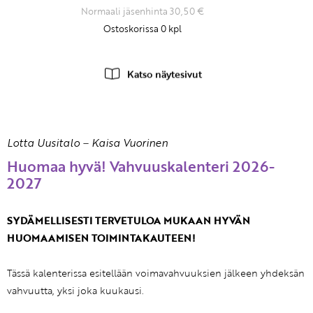
Normaali jäsenhinta 30,50 €
Ostoskorissa
0
kpl
Katso näytesivut
Lotta Uusitalo
–
Kaisa Vuorinen
Huomaa hyvä! Vahvuuskalenteri 2026-
2027
SYDÄMELLISESTI TERVETULOA MUKAAN HYVÄN
HUOMAAMISEN TOIMINTAKAUTEEN!
Tässä kalenterissa esitellään voimavahvuuksien jälkeen yhdeksän
vahvuutta, yksi joka kuukausi.