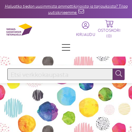
Haluatko tiedon uusimmista ammattikirjoista ja tarjouksista? Tilaa
uutiskirjeemme.
0
OSTOSKORI
KIRJAUDU
(
0
)
KIRJAUDU SISÄÄN
Käyttäjätunnus
Salasana
Unohtuiko salasana?