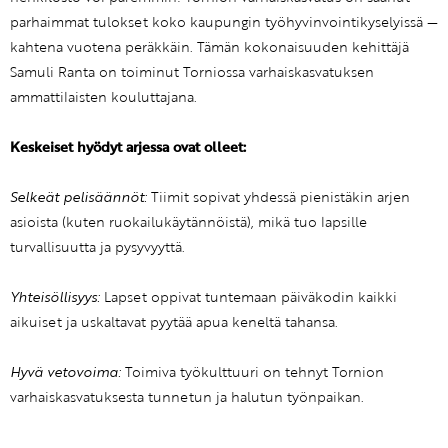
parhaimmat tulokset koko kaupungin työhyvinvointikyselyissä —
kahtena vuotena peräkkäin. Tämän kokonaisuuden kehittäjä
Samuli Ranta on toiminut Torniossa varhaiskasvatuksen
ammattilaisten kouluttajana.
Keskeiset hyödyt arjessa ovat olleet:
Selkeät pelisäännöt:
Tiimit sopivat yhdessä pienistäkin arjen
asioista (kuten ruokailukäytännöistä), mikä tuo lapsille
turvallisuutta ja pysyvyyttä.
Yhteisöllisyys:
Lapset oppivat tuntemaan päiväkodin kaikki
aikuiset ja uskaltavat pyytää apua keneltä tahansa.
Hyvä vetovoima:
Toimiva työkulttuuri on tehnyt Tornion
varhaiskasvatuksesta tunnetun ja halutun työnpaikan.