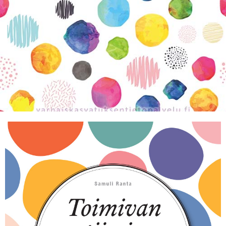
KIRJAUDU SISÄÄN
Etkö ole vielä Varhaiskasvatuksen Tietopalvelun
jäsen?
Liity tästä!