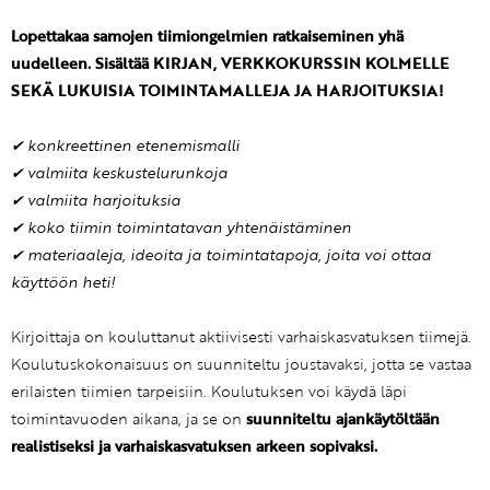
Lopettakaa samojen tiimiongelmien ratkaiseminen yhä
uudelleen. Sisältää KIRJAN, VERKKOKURSSIN KOLMELLE
SEKÄ LUKUISIA TOIMINTAMALLEJA JA HARJOITUKSIA!
✔ konkreettinen etenemismalli
✔ valmiita keskustelurunkoja
✔ valmiita harjoituksia
✔ koko tiimin toimintatavan yhtenäistäminen
✔ materiaaleja, ideoita ja toimintatapoja, joita voi ottaa
käyttöön heti!
Kirjoittaja on kouluttanut aktiivisesti varhaiskasvatuksen tiimejä.
Koulutuskokonaisuus on suunniteltu joustavaksi, jotta se vastaa
erilaisten tiimien tarpeisiin. Koulutuksen voi käydä läpi
toimintavuoden aikana, ja se on
suunniteltu ajankäytöltään
realistiseksi ja varhaiskasvatuksen arkeen sopivaksi.