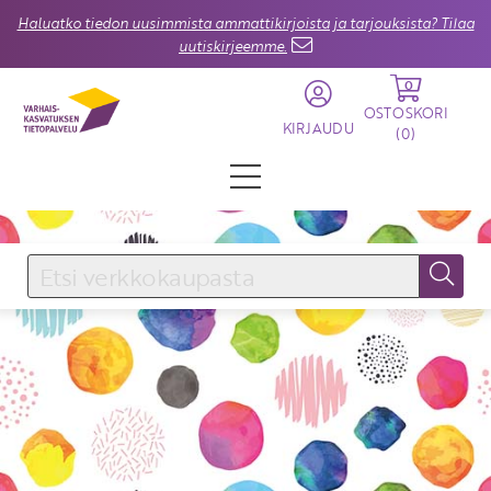
Haluatko tiedon uusimmista ammattikirjoista ja tarjouksista? Tilaa
uutiskirjeemme.
0
OSTOSKORI
KIRJAUDU
(
0
)
KIRJAUDU SISÄÄN
Käyttäjätunnus
Salasana
Unohtuiko salasana?