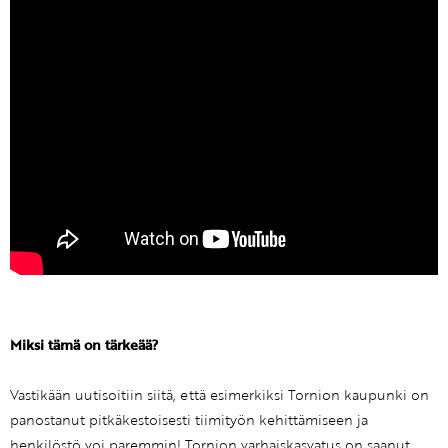
Miksi tämä on tärkeää?
Vastikään uutisoitiin siitä, että esimerkiksi Tornion kaupunki on
panostanut pitkäkestoisesti tiimityön kehittämiseen ja
henkilöstö voi paremmin! Tornion varhaiskasvatus on saanut