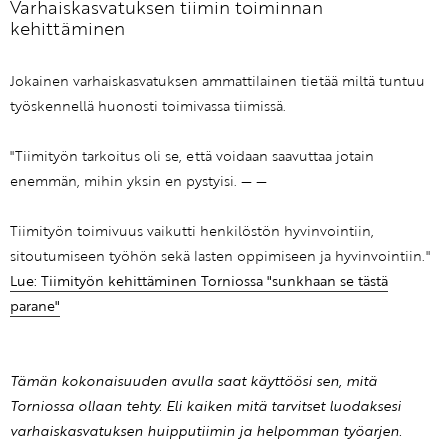
Varhaiskasvatuksen tiimin toiminnan
kehittäminen
Jokainen varhaiskasvatuksen ammattilainen tietää miltä tuntuu
työskennellä huonosti toimivassa tiimissä.
"Tiimityön tarkoitus oli se, että voidaan saavuttaa jotain
enemmän, mihin yksin en pystyisi. — —
Tiimityön toimivuus vaikutti henkilöstön hyvinvointiin,
sitoutumiseen työhön sekä lasten oppimiseen ja hyvinvointiin."
Lue: Tiimityön kehittäminen Torniossa "sunkhaan se tästä
parane"
Tämän kokonaisuuden avulla saat käyttöösi sen, mitä
Torniossa ollaan tehty. Eli kaiken mitä tarvitset luodaksesi
varhaiskasvatuksen huipputiimin ja helpomman työarjen.