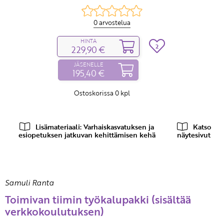
0 arvostelua
HINTA
2
229,90 €
JÄSENELLE
195,40 €
Ostoskorissa
0
kpl
Lisämateriaali: Varhaiskasvatuksen ja
Katso
esiopetuksen jatkuvan kehittämisen kehä
näytesivut
Samuli Ranta
Toimivan tiimin työkalupakki (sisältää
verkkokoulutuksen)