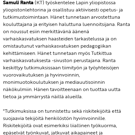
Samuli Ranta
(KT) työskentelee Lapin yliopistossa
yliopistonlehtorina ja osallistuu aktiivisesti opetus- ja
tutkimustoimintaan. Hänet tunnetaan arvostettuna
kouluttajana ja erityisen haluttuna luennoitsijana. Ranta
on noussut esiin merkittävänä äänenä
varhaiskasvatuksen haasteiden tarkastelussa ja on
omistautunut varhaiskasvatuksen pedagogiikan
kehittämiseen. Hänet tunnetaan myös Tutkittua
varhaiskasvatuksesta -sivuston perustajana. Ranta
keskittyy tutkimuksissaan tiimityön ja työyhteisöjen
vuorovaikutuksen ja hyvinvoinnin,
monimuotokoulutuksen ja mediauutisoinnin
näkökulmiin. Hänen tavoitteenaan on tuottaa uutta
tietoa ja ymmärrystä näillä alueilla.
"Tutkimuksissa on tunnistettu sekä riskitekijöitä että
suojaavia tekijöitä henkilöstön hyvinvoinnille.
Riskitekijöitä ovat esimerkiksi liiallinen työkuorma,
epäselvät työnkuvat, jatkuvat aikapaineet ja