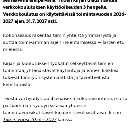
seuraavana arkipäivänä. Yhden kirjan tilaus sisältää
verkkokoulutuksen käyttöoikeuden 3 hengelle.
Verkkokoulutus on käytettävissä toimintavuoden 2026-
2027 ajan, 31.7.2027 asti.
Kokonaisuus rakentaa tiimin yhteistä ymmärrystä ja
auttaa toimivamman arjen rakentamisessa — lasten etu
mielessä.
Kirjan ja koulutuksen työkalut selkeyttävät tiimien
toimintaa, yhtenäistävät käytäntöjä ja ennen kaikkea
tukevat tiimityön systemaattista ja tavoitteellista
kehittämistä.
Teosta voi hyödyntää itsenäisenä kokonaisuutena, mutta
parhaimman hyödyn siitä saa yhdessä
toimintavuosikohtaiset kirjaamissivut sisältävän kirjan
Tiimin vuosi 2026—2027
kanssa.