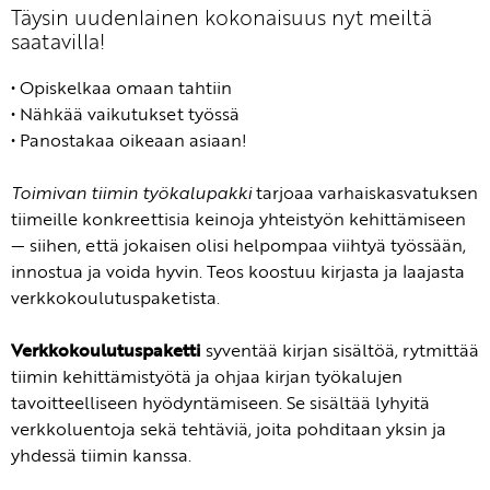
Täysin uudenlainen kokonaisuus nyt meiltä
saatavilla!
• Opiskelkaa omaan tahtiin
• Nähkää vaikutukset työssä
• Panostakaa oikeaan asiaan!
Toimivan tiimin työkalupakki
tarjoaa varhaiskasvatuksen
tiimeille konkreettisia keinoja yhteistyön kehittämiseen
— siihen, että jokaisen olisi helpompaa viihtyä työssään,
innostua ja voida hyvin. Teos koostuu kirjasta ja laajasta
verkkokoulutuspaketista.
Verkkokoulutuspaketti
syventää kirjan sisältöä, rytmittää
tiimin kehittämistyötä ja ohjaa kirjan työkalujen
tavoitteelliseen hyödyntämiseen. Se sisältää lyhyitä
verkkoluentoja sekä tehtäviä, joita pohditaan yksin ja
yhdessä tiimin kanssa.