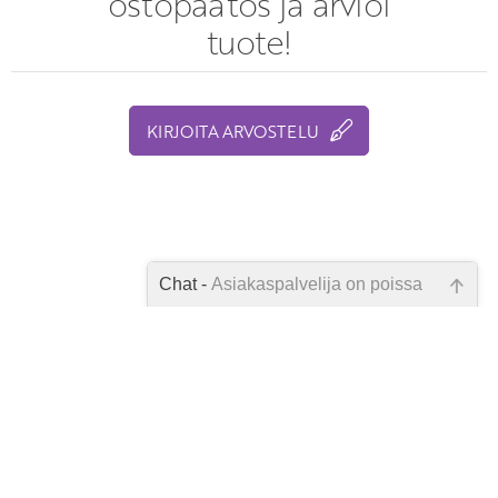
ostopäätös ja arvioi
tuote!
KIRJOITA ARVOSTELU
Chat -
Asiakaspalvelija on poissa
Emme ole juuri nyt paikalla, lähetä
kysymyksesi meille sähköpostitse,
niin vastaamme sinulle
mahdollisimman pian.
Tarkista sähköpostiosoite!