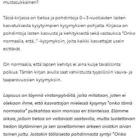
mustasukkainen?
Tässä kirjassa on tietoa ja pohdintoja 0—3-vuotiaiden lasten
kasvatuksesta kysytyimpien kysymyksien pohjalta. Kirjassa on
pohdintoja lasten kasvusta ja kehityksestä sekä vastauksia ”Onko
normaalia, että…” -kysymyksiin, joita kaikki kasvattajat usein
esittävät.
On normaalia, että lapsen kehitys ei aina kulje tavallisinta
polkua. Tämän kirjan avulla saat vahvistusta tyypillisiin vauva- ja
taaperovuosien kysymyksiin.
Lapsuus on täynnä virstanpylväitä, joita mitataan, joten ei
olekaan ihme, että kasvattajan mielessä kysymys ”onko tämä
normaalia” putkahtaa esiin monissa eri tilanteissa. Elämme
aikaa, jolloin tietoa on valtavasti saatavilla, mutta luotettavan
tiedon löytäminen ja sen soveltaminen arkeen ovatkin aivan
toinen juttu. Jostakin tällaisesta pohdinnasta syntyi ”Onko