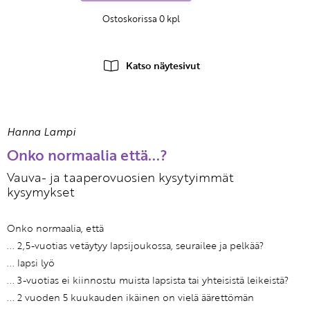
Ostoskorissa
0
kpl
Katso näytesivut
Hanna Lampi
Onko normaalia että...?
Vauva- ja taaperovuosien kysytyimmät
kysymykset
Onko normaalia, että
... 2,5-vuotias vetäytyy lapsijoukossa, seurailee ja pelkää?
... lapsi lyö
... 3-vuotias ei kiinnostu muista lapsista tai yhteisistä leikeistä?
... 2 vuoden 5 kuukauden ikäinen on vielä äärettömän