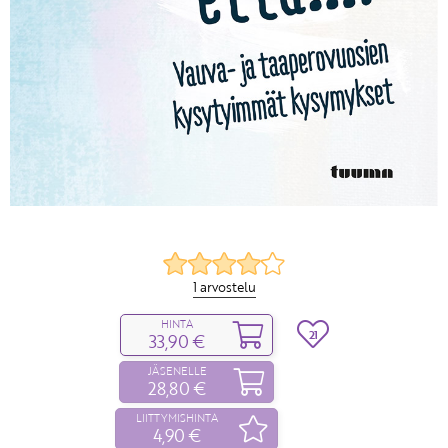
1 arvostelu
HINTA
21
33,90 €
JÄSENELLE
28,80 €
LIITTYMISHINTA
4,90 €