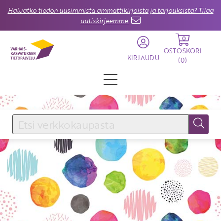
Haluatko tiedon uusimmista ammattikirjoista ja tarjouksista? Tilaa
uutiskirjeemme.
0
OSTOSKORI
KIRJAUDU
(
0
)
KIRJAUDU SISÄÄN
Käyttäjätunnus
Salasana
Unohtuiko salasana?