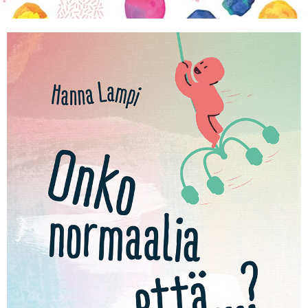
KIRJAUDU SISÄÄN
Etkö ole vielä Varhaiskasvatuksen Tietopalvelun
jäsen?
Liity tästä!