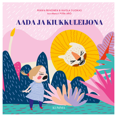
KIRJAUDU SISÄÄN
Etkö ole vielä Varhaiskasvatuksen Tietopalvelun
jäsen?
Liity tästä!