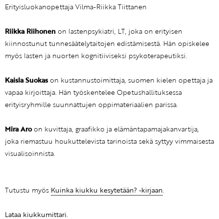
Erityisluokanopettaja Vilma-Riikka Tiittanen
Riikka Riihonen
on lastenpsykiatri, LT, joka on erityisen
kiinnostunut tunnesäätelytaitojen edistämisestä. Hän opiskelee
myös lasten ja nuorten kognitiiviseksi psykoterapeutiksi.
Kaisla Suokas
on kustannustoimittaja, suomen kielen opettaja ja
vapaa kirjoittaja. Hän työskentelee Opetushallituksessa
erityisryhmille suunnattujen oppimateriaalien parissa.
Mira Aro
on kuvittaja, graafikko ja elämäntapamajakanvartija,
joka riemastuu houkuttelevista tarinoista sekä syttyy vimmaisesta
visualisoinnista.
Tutustu myös
Kuinka kiukku kesytetään? -kirjaan
.
Lataa kiukkumittari.