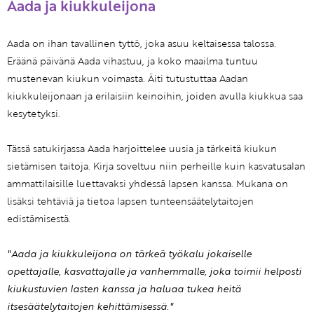
Aada ja kiukkuleijona
Aada on ihan tavallinen tyttö, joka asuu keltaisessa talossa.
Eräänä päivänä Aada vihastuu, ja koko maailma tuntuu
mustenevan kiukun voimasta. Äiti tutustuttaa Aadan
kiukkuleijonaan ja erilaisiin keinoihin, joiden avulla kiukkua saa
kesytetyksi.
Tässä satukirjassa Aada harjoittelee uusia ja tärkeitä kiukun
sietämisen taitoja. Kirja soveltuu niin perheille kuin kasvatusalan
ammattilaisille luettavaksi yhdessä lapsen kanssa. Mukana on
lisäksi tehtäviä ja tietoa lapsen tunteensäätelytaitojen
edistämisestä.
"Aada ja kiukkuleijona on tärkeä työkalu jokaiselle
opettajalle, kasvattajalle ja vanhemmalle, joka toimii helposti
kiukustuvien lasten kanssa ja haluaa tukea heitä
itsesäätelytaitojen kehittämisessä."