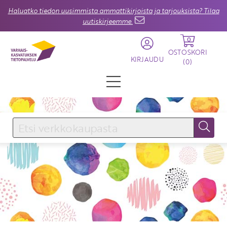
Haluatko tiedon uusimmista ammattikirjoista ja tarjouksista? Tilaa
uutiskirjeemme.
0
OSTOSKORI
KIRJAUDU
(
0
)
KIRJAUDU SISÄÄN
Käyttäjätunnus
Salasana
Unohtuiko salasana?