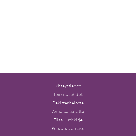
Yhteystiedot
Toimitusehdot
Rekisteriseloste
Anna palautetta
Tilaa uutiskirje
Peruutuslomake