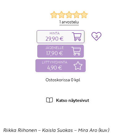
1 arvostelu
HINTA
21
29,90 €
JÄSENELLE
17,90 €
LIITTYMISHINTA
4,90 €
Ostoskorissa
0
kpl
Katso näytesivut
Riikka Riihonen
–
Kaisla Suokas
–
Mira Aro (kuv.)