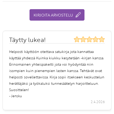
KIRJOITA ARVOSTELU
Täytty lukea!
Helposti käyttöön otettava satukirja jota kannattaa
käyttää yhdessä Kuinka kiukku kesytetään -kirjan kanssa.
Erinomainen yhteispaketti jota voi hyödyntää niin
isompien kuin pienempien lasten kanssa. Tehtävät ovat
helposti sovellettavissa. Kirja sopii itsekseen keskustelun
herättäjäksi ja työkaluksi tunnesäätelyn harjoitteluun.
Suosittelen!
- Jensku
2.4.2026