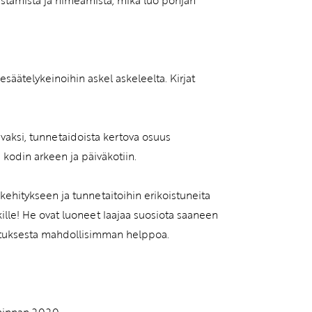
nnistamista ja nimeämistä, mikä luo pohjan
esäätelykeinoihin askel askeleelta. Kirjat
avaksi, tunnetaidoista kertova osuus
 kodin arkeen ja päiväkotiin.
ehitykseen ja tunnetaitoihin erikoistuneita
ille! He ovat luoneet laajaa suosiota saaneen
atuksesta mahdollisimman helppoa.