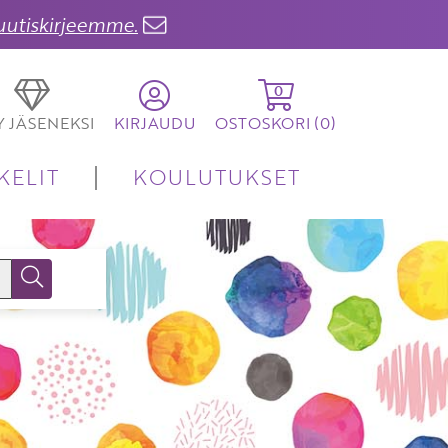
 uutiskirjeemme.
0
TY JÄSENEKSI
KIRJAUDU
OSTOSKORI (
0
)
KELIT
KOULUTUKSET