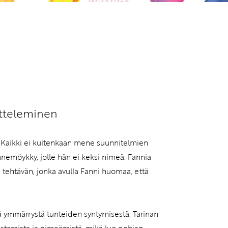
vatuksen Tietopalvelun
itteleminen
a. Kaikki ei kuitenkaan mene suunnitelmien
nnemöykky, jolle hän ei keksi nimeä. Fannia
e tehtävän, jonka avulla Fanni huomaa, että
ä ymmärrystä tunteiden syntymisestä. Tarinan