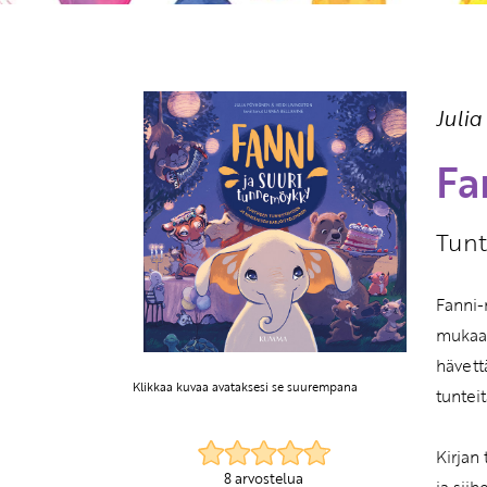
Juli
Fa
Tunt
Fanni-
mukaan
hävett
Klikkaa kuvaa avataksesi se suurempana
tuntei
Kirjan
8 arvostelua