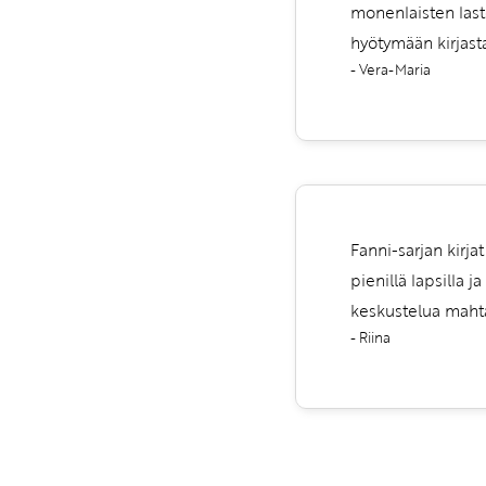
monenlaisten laste
hyötymään kirjas
- Vera-Maria
Fanni-sarjan kirja
pienillä lapsilla j
keskustelua mahtav
- Riina