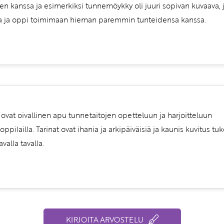
n kanssa ja esimerkiksi tunnemöykky oli juuri sopivan kuvaava, j
ta ja oppi toimimaan hieman paremmin tunteidensa kanssa.
t ovat oivallinen apu tunnetaitojen opetteluun ja harjoitteluun
a oppilailla. Tarinat ovat ihania ja arkipäiväisiä ja kaunis kuvitus tuk
alla tavalla.
KIRJOITA ARVOSTELU