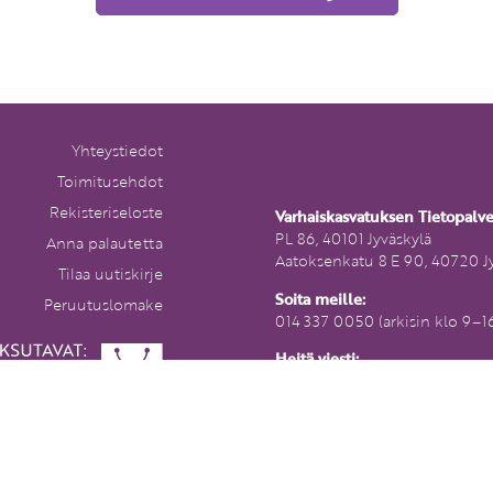
Yhteystiedot
Toimitusehdot
Rekisteriseloste
Varhaiskasvatuksen Tietopalv
PL 86, 40101 Jyväskylä
Anna palautetta
Aatoksenkatu 8 E 90, 40720 J
Tilaa uutiskirje
Soita meille:
Peruutuslomake
014 337 0050 (arkisin klo 9–1
Heitä viesti:
asiakaspalvelu@varhaiskasvat
lvelu.fi
lut alkaen 4,90 €. Yli 80
euron pikkupaketti- ja
tetilaukset postikuluitta.
maille ja Ahvenanmaalle