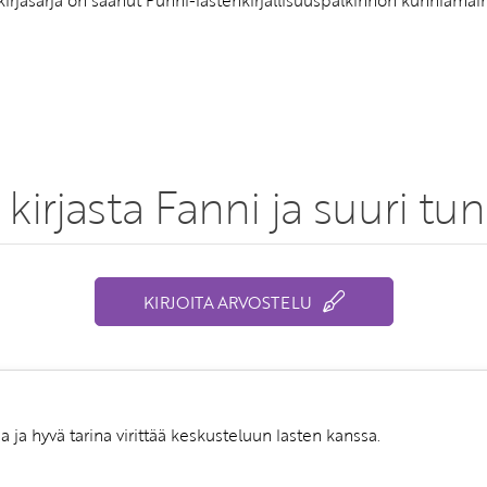
kirjasarja on saanut Punni-lastenkirjallisuuspalkinnon kunniama
 kirjasta Fanni ja suuri 
KIRJOITA ARVOSTELU
ja hyvä tarina virittää keskusteluun lasten kanssa.