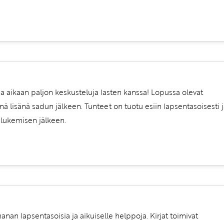
saa aikaan paljon keskusteluja lasten kanssa! Lopussa olevat
nä lisänä sadun jälkeen. Tunteet on tuotu esiin lapsentasoisesti j
i lukemisen jälkeen.
ihanan lapsentasoisia ja aikuiselle helppoja. Kirjat toimivat