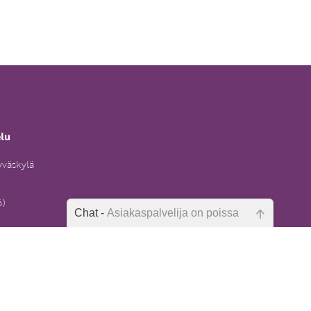
elu
yväskylä
6)
Chat -
Asiakaspalvelija on poissa
uksentietopa
Emme ole juuri nyt paikalla, lähetä
kysymyksesi meille sähköpostitse,
niin vastaamme sinulle
mahdollisimman pian.