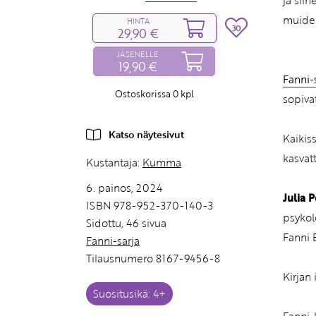
ja sii
muiden
HINTA
30
29,90 €
JÄSENELLE
19,90 €
Fanni-
Ostoskorissa
0
kpl
sopiva
Katso näytesivut
Kaikis
kasvat
Kustantaja:
Kumma
6. painos, 2024
Julia 
ISBN 978-952-370-140-3
psykol
Sidottu, 46 sivua
Fanni 
Fanni-sarja
Tilausnumero 8167-9456-8
Kirjan
Suositusikä: 4+