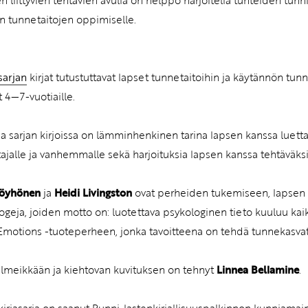
hen liittyvien tehtävien avulla on helppo harjoitella tunteiden tu
 tunnetaitojen oppimiselle.
sarjan
kirjat tutustuttavat lapset tunnetaitoihin ja käytännön tunn
t 4—7-vuotiaille.
sa sarjan kirjoissa on lämminhenkinen tarina lapsen kanssa luett
tajalle ja vanhemmalle sekä harjoituksia lapsen kanssa tehtäväksi
Pöyhönen
ja
Heidi Livingston
ovat perheiden tukemiseen, lapsen k
ogeja, joiden motto on: luotettava psykologinen tieto kuuluu kaik
Emotions -tuoteperheen, jonka tavoitteena on tehdä tunnekasv
 ilmeikkään ja kiehtovan kuvituksen on tehnyt
Linnea Bellamine
.