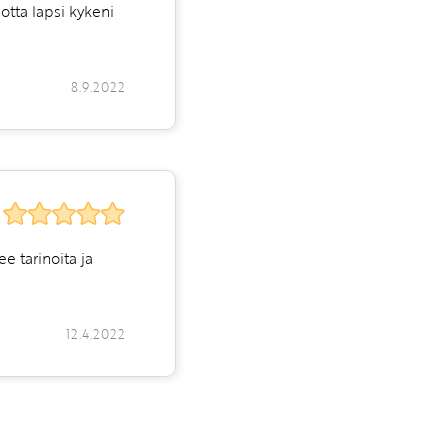
otta lapsi kykeni
8.9.2022
ee tarinoita ja
12.4.2022