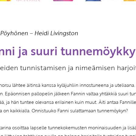
Etkö ole vielä Varhaiskas
jäsen?
Liity tästä!
a Pöyhönen
–
Heidi Livingston
nni ja suuri tunnemöykky
eiden tunnistamisen ja nimeämisen harjo
norsu lähtee äitinsä kanssa kyläjuhliin innostuneena ja uteliaan
. Epäonnisen pallopelin jälkeen Fannin valtaa yhtäkkiä suuri tu
ää, ja hän tuntee olevansa erilainen kuin muut. Äiti antaa Fannill
ta on kaikkialla. Onnistuuko Fanni sulattamaan tunnemöykyn?
 tarina osoittaa lapselle tunnekokemusten moninaisuuden ja lisä