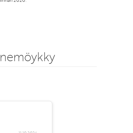
ininnan 2020.
tunnemöykky