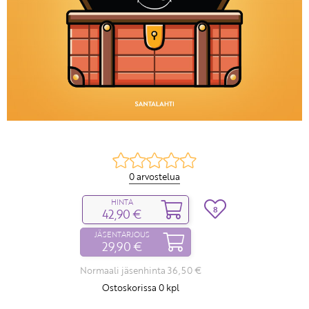
0 arvostelua
HINTA
8
42,90 €
JÄSENTARJOUS
29,90 €
Normaali jäsenhinta 36,50 €
Ostoskorissa
0
kpl