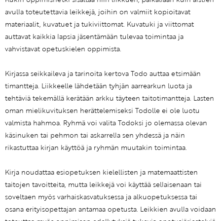
avulla toteutettavia leikkejä, joihin on valmiit kopioitavat
materiaalit, kuvatuet ja tukiviittomat. Kuvatuki ja viittomat
auttavat kaikkia lapsia jäsentämään tulevaa toimintaa ja
vahvistavat opetuskielen oppimista.
Kirjassa seikkaileva ja tarinoita kertova Todo auttaa etsimään
timantteja. Liikkeelle lähdetään tyhjän aarrearkun luota ja
tehtäviä tekemällä kerätään arkku täyteen taitotimantteja. Lasten
oman mielikuvituksen herättelemiseksi Todolle ei ole luotu
valmista hahmoa. Ryhmä voi valita Todoksi jo olemassa olevan
käsinuken tai pehmon tai askarrella sen yhdessä ja näin
rikastuttaa kirjan käyttöä ja ryhmän muutakin toimintaa.
Kirja noudattaa esiopetuksen kielellisten ja matemaattisten
taitojen tavoitteita, mutta leikkejä voi käyttää sellaisenaan tai
soveltaen myös varhaiskasvatuksessa ja alkuopetuksessa tai
osana erityisopettajan antamaa opetusta. Leikkien avulla voidaan