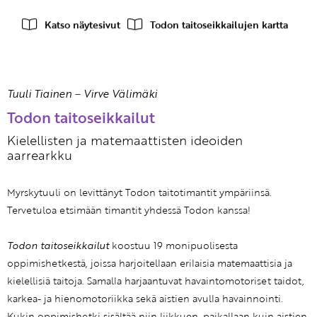
Katso näytesivut
Todon taitoseikkailujen kartta
Tuuli Tiainen
–
Virve Välimäki
Todon taitoseikkailut
Kielellisten ja matemaattisten ideoiden
aarrearkku
Myrskytuuli on levittänyt Todon taitotimantit ympäriinsä.
Tervetuloa etsimään timantit yhdessä Todon kanssa!
Todon taitoseikkailut
koostuu 19 monipuolisesta
oppimishetkestä, joissa harjoitellaan erilaisia matemaattisia ja
kielellisiä taitoja. Samalla harjaantuvat havaintomotoriset taidot,
karkea- ja hienomotoriikka sekä aistien avulla havainnointi.
Kukin oppimishetki sisältää niin liikkuen, paikallaan kuin aistien