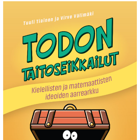
KIRJAUDU SISÄÄN
Etkö ole vielä Varhaiskasvatuksen Tietopalvelun
jäsen?
Liity tästä!