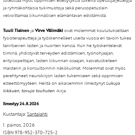
toteuttaa myös oppimisen edellytyksiä tukevia opetusjärjestelyjä
ja ryhmäkohtaisia tukimuotoja sekä perusopetuslain
velvoittamaa liikunnallisen elämäntavan edistämistä.
Tuuli Tiainen
ja
Virve Välimäki
ovat molemmat koulutukseltaan
fysioterapeutteja ja työskennelleet useita vuosia eri tavoin tukea
tarvitsevien lasten ja nuorten kanssa. Kun he työskentelevät
tiiminä, yhdistyvät terveyden edistämisen, työnohjaajan,
erityisopettajan, lasten liikunnan osaajan, kasvatustieteen
maisterin ja konsultoinnin näkökulmat. Molemmat ovat myös
perehtyneet neurokirjon lasten tukemiseen sekä oppimisen
esteettömyyteen. Heiltä on aikaisemmin ilmestynyt
Lukuja
liikkuen, tavuja touhuten
-kirja.
Ilmestyy 24.8.2026
Kustantaja:
Santalahti
1. painos, 2026
ISBN 978-952-370-725-2