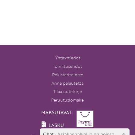
Yhteystiedot
Toimitusehdot
Rekisteriseloste
Anna palautetta
Tilaa uutiskirje
Peruutuslomake
Chat -
Asiakaspalvelija on poissa