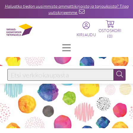
Haluatko tiedon uusimmista ammattikirjoista ja tarjouksista? Tilaa
uutiskirjeemme.
0
OSTOSKORI
KIRJAUDU
(
0
)
KIRJAUDU SISÄÄN
Käyttäjätunnus
Salasana
Unohtuiko salasana?