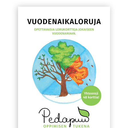
KIRJAUDU SISÄÄN
Etkö ole vielä Varhaiskasvatuksen Tietopalvelun
jäsen?
Liity tästä!