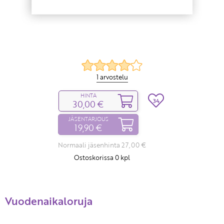
1 arvostelu
HINTA
34
30,00 €
JÄSENTARJOUS
19,90 €
Normaali jäsenhinta 27,00 €
Ostoskorissa
0
kpl
Vuodenaikaloruja