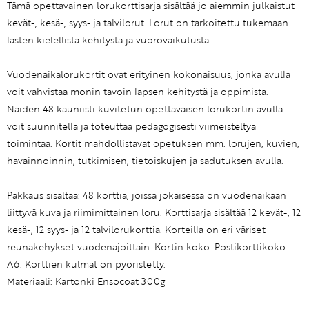
Tämä opettavainen lorukorttisarja sisältää jo aiemmin julkaistut
kevät-, kesä-, syys- ja talvilorut. Lorut on tarkoitettu tukemaan
lasten kielellistä kehitystä ja vuorovaikutusta.
Vuodenaikalorukortit ovat erityinen kokonaisuus, jonka avulla
voit vahvistaa monin tavoin lapsen kehitystä ja oppimista.
Näiden 48 kauniisti kuvitetun opettavaisen lorukortin avulla
voit suunnitella ja toteuttaa pedagogisesti viimeisteltyä
toimintaa. Kortit mahdollistavat opetuksen mm. lorujen, kuvien,
havainnoinnin, tutkimisen, tietoiskujen ja sadutuksen avulla.
Pakkaus sisältää: 48 korttia, joissa jokaisessa on vuodenaikaan
liittyvä kuva ja riimimittainen loru. Korttisarja sisältää 12 kevät-, 12
kesä-, 12 syys- ja 12 talvilorukorttia. Korteilla on eri väriset
reunakehykset vuodenajoittain. Kortin koko: Postikorttikoko
A6. Korttien kulmat on pyöristetty.
Materiaali: Kartonki Ensocoat 300g