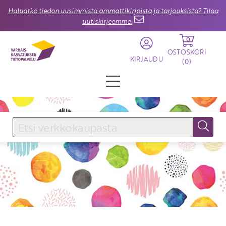
Haluatko tiedon uusimmista ammattikirjoista ja tarjouksista? Tilaa
uutiskirjeemme.
0
OSTOSKORI
KIRJAUDU
(
0
)
KIRJAUDU SISÄÄN
Käyttäjätunnus
Salasana
Unohtuiko salasana?