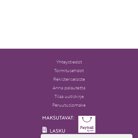
Yhteystiedot
Toimitusehdot
Rekisteriseloste
Anna palautetta
Tilaa uutiskirje
Peruutuslomake