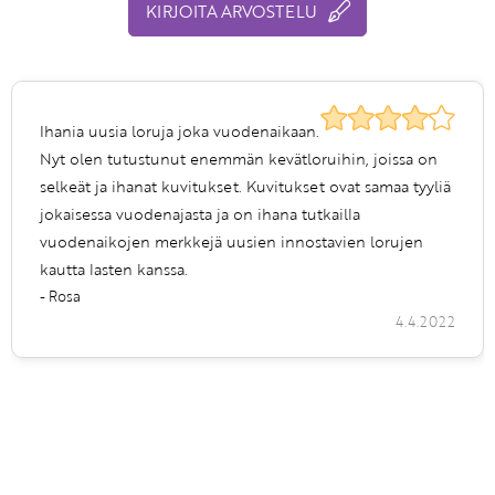
KIRJOITA ARVOSTELU
Ihania uusia loruja joka vuodenaikaan.
Nyt olen tutustunut enemmän kevätloruihin, joissa on
selkeät ja ihanat kuvitukset. Kuvitukset ovat samaa tyyliä
jokaisessa vuodenajasta ja on ihana tutkailla
vuodenaikojen merkkejä uusien innostavien lorujen
kautta lasten kanssa.
- Rosa
4.4.2022