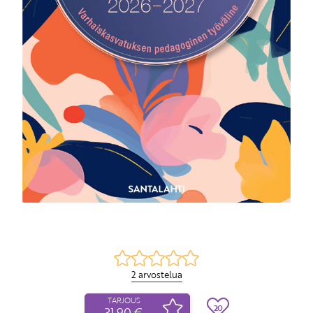
2 arvostelua
TARJOUS
20
31,90 €