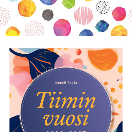
KIRJAUDU SISÄÄN
Etkö ole vielä Varhaiskasvatuksen Tietopalvelun
jäsen?
Liity tästä!