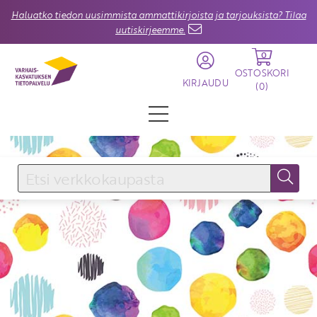
Haluatko tiedon uusimmista ammattikirjoista ja tarjouksista? Tilaa
uutiskirjeemme.
0
OSTOSKORI
KIRJAUDU
(
0
)
KIRJAUDU SISÄÄN
Käyttäjätunnus
Salasana
Unohtuiko salasana?