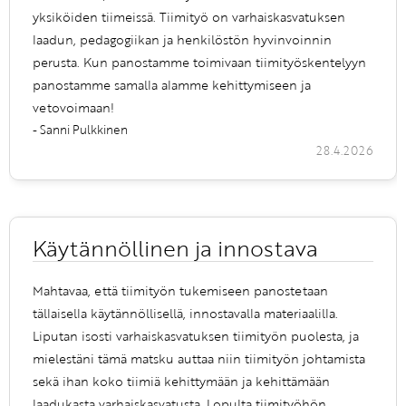
yksiköiden tiimeissä. Tiimityö on varhaiskasvatuksen
laadun, pedagogiikan ja henkilöstön hyvinvoinnin
perusta. Kun panostamme toimivaan tiimityöskentelyyn
panostamme samalla alamme kehittymiseen ja
vetovoimaan!
- Sanni Pulkkinen
28.4.2026
Käytännöllinen ja innostava
Mahtavaa, että tiimityön tukemiseen panostetaan
tällaisella käytännöllisellä, innostavalla materiaalilla.
Liputan isosti varhaiskasvatuksen tiimityön puolesta, ja
mielestäni tämä matsku auttaa niin tiimityön johtamista
sekä ihan koko tiimiä kehittymään ja kehittämään
laadukasta varhaiskasvatusta. Lopulta tiimityöhön