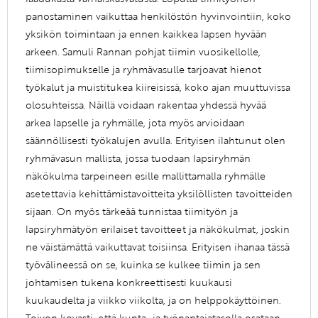
panostaminen vaikuttaa henkilöstön hyvinvointiin, koko
yksikön toimintaan ja ennen kaikkea lapsen hyvään
arkeen. Samuli Rannan pohjat tiimin vuosikellolle,
tiimisopimukselle ja ryhmävasulle tarjoavat hienot
työkalut ja muistitukea kiireisissä, koko ajan muuttuvissa
olosuhteissa. Näillä voidaan rakentaa yhdessä hyvää
arkea lapselle ja ryhmälle, jota myös arvioidaan
säännöllisesti työkalujen avulla. Erityisen ilahtunut olen
ryhmävasun mallista, jossa tuodaan lapsiryhmän
näkökulma tarpeineen esille mallittamalla ryhmälle
asetettavia kehittämistavoitteita yksilöllisten tavoitteiden
sijaan. On myös tärkeää tunnistaa tiimityön ja
lapsiryhmätyön erilaiset tavoitteet ja näkökulmat, joskin
ne väistämättä vaikuttavat toisiinsa. Erityisen ihanaa tässä
työvälineessä on se, kuinka se kulkee tiimin ja sen
johtamisen tukena konkreettisesti kuukausi
kuukaudelta ja viikko viikolta, ja on helppokäyttöinen.
Toivon kovasti, että kunta- ja työnantajatasolla osataan