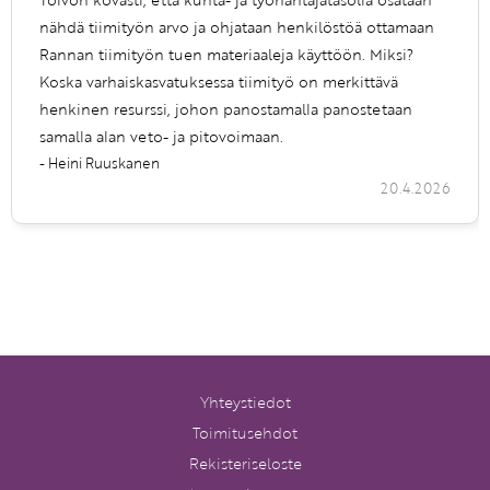
nähdä tiimityön arvo ja ohjataan henkilöstöä ottamaan
Rannan tiimityön tuen materiaaleja käyttöön. Miksi?
Koska varhaiskasvatuksessa tiimityö on merkittävä
henkinen resurssi, johon panostamalla panostetaan
samalla alan veto- ja pitovoimaan.
- Heini Ruuskanen
20.4.2026
Yhteystiedot
Toimitusehdot
Rekisteriseloste