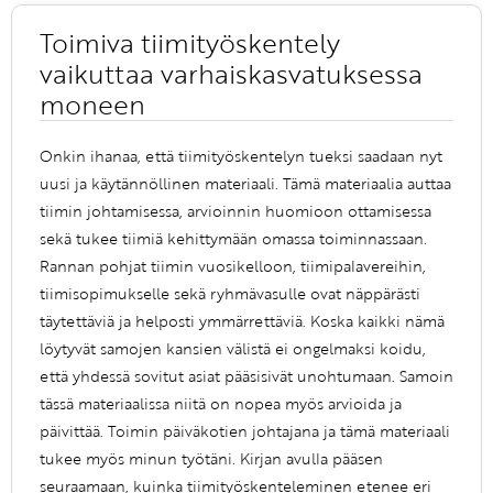
Toimiva tiimityöskentely
vaikuttaa varhaiskasvatuksessa
moneen
Onkin ihanaa, että tiimityöskentelyn tueksi saadaan nyt
uusi ja käytännöllinen materiaali. Tämä materiaalia auttaa
tiimin johtamisessa, arvioinnin huomioon ottamisessa
sekä tukee tiimiä kehittymään omassa toiminnassaan.
Rannan pohjat tiimin vuosikelloon, tiimipalavereihin,
tiimisopimukselle sekä ryhmävasulle ovat näppärästi
täytettäviä ja helposti ymmärrettäviä. Koska kaikki nämä
löytyvät samojen kansien välistä ei ongelmaksi koidu,
että yhdessä sovitut asiat pääsisivät unohtumaan. Samoin
tässä materiaalissa niitä on nopea myös arvioida ja
päivittää. Toimin päiväkotien johtajana ja tämä materiaali
tukee myös minun työtäni. Kirjan avulla pääsen
seuraamaan, kuinka tiimityöskenteleminen etenee eri