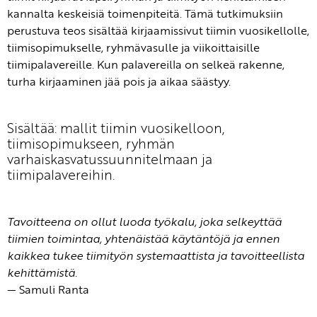
kannalta keskeisiä toimenpiteitä. Tämä tutkimuksiin
perustuva teos sisältää kirjaamissivut tiimin vuosikellolle,
tiimisopimukselle, ryhmävasulle ja viikoittaisille
tiimipalavereille. Kun palavereilla on selkeä rakenne,
turha kirjaaminen jää pois ja aikaa säästyy.
Sisältää: mallit tiimin vuosikelloon,
tiimisopimukseen, ryhmän
varhaiskasvatussuunnitelmaan ja
tiimipalavereihin.
Tavoitteena on ollut luoda työkalu, joka selkeyttää
tiimien toimintaa, yhtenäistää käytäntöjä ja ennen
kaikkea tukee tiimityön systemaattista ja tavoitteellista
kehittämistä.
— Samuli Ranta