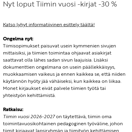
Nyt loput Tiimin vuosi -kirjat -30 %
Katso lyhyt informatiivinen esittely täältä!
Ongelma nyt:
Tiimisopimukset paisuvat usein kymmenien sivujen
mittaisiksi, ja tiimien toimintaa ohjaavat asiakirjat
saattavat olla lähes sadan sivun laajuisia. Lisäksi
dokumenttien ongelmana on usein päällekkäisyys,
muokkaamisen vaikeus ja ennen kaikkea se, että niiden
käytännön hyöty jää vähäiseksi, kun kaikkea on liikaa.
Monet kirjaukset eivät palvele tiimien työtä tai
yhteistyön kehittämistä.
Ratkaisu:
Tiimin vuosi 2026-2027
on täytettävä, tiimin oma
toimintavuosikohtainen pedagoginen työväline, johon
tiimit kirjaavat lapsiryhmän ja tiimityön kehittämisen