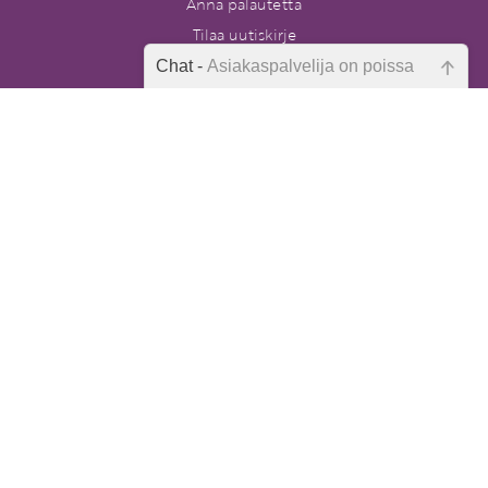
Anna palautetta
Tilaa uutiskirje
Peruutuslomake
Chat -
Asiakaspalvelija on poissa
Emme ole juuri nyt paikalla, lähetä
kysymyksesi meille sähköpostitse,
niin vastaamme sinulle
mahdollisimman pian.
Postikulut alkaen 4,90 €. Yli 80 euron
pikkupaketti- ja toimipistetilaukset
postikuluitta. Ulkomaille ja Ahvenanmaalle
postikulut hinnoitellaan erikseen.
Tarkista sähköpostiosoite!
Varhaiskasvatuksen Tietopalvelu
PL 86, 40101 Jyväskylä
Aatoksenkatu 8 E 90, 40720 Jyväskylä
Soita meille:
014 337 0050 (arkisin klo 9–16)
Heitä viesti:
asiakaspalvelu@varhaiskasvatuksentietopa
lvelu.fi