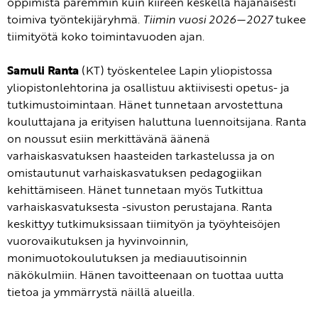
oppimista paremmin kuin kiireen keskellä hajanaisesti
toimiva työntekijäryhmä.
Tiimin vuosi 2026—2027
tukee
tiimityötä koko toimintavuoden ajan.
Samuli Ranta
(KT) työskentelee Lapin yliopistossa
yliopistonlehtorina ja osallistuu aktiivisesti opetus- ja
tutkimustoimintaan. Hänet tunnetaan arvostettuna
kouluttajana ja erityisen haluttuna luennoitsijana. Ranta
on noussut esiin merkittävänä äänenä
varhaiskasvatuksen haasteiden tarkastelussa ja on
omistautunut varhaiskasvatuksen pedagogiikan
kehittämiseen. Hänet tunnetaan myös Tutkittua
varhaiskasvatuksesta -sivuston perustajana. Ranta
keskittyy tutkimuksissaan tiimityön ja työyhteisöjen
vuorovaikutuksen ja hyvinvoinnin,
monimuotokoulutuksen ja mediauutisoinnin
näkökulmiin. Hänen tavoitteenaan on tuottaa uutta
tietoa ja ymmärrystä näillä alueilla.