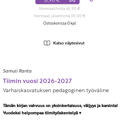
Normaalihinta 45,90 €
Normaali jäsenhinta 39,00 €
Ostoskorissa
0
kpl
Katso näytesivut
Samuli Ranta
Tiimin vuosi 2026-2027
Varhaiskasvatuksen pedagoginen työväline
Tämän kirjan vahvuus on yksinkertaisuus, väljyys ja karsinta!
Vuodeksi helpompaa tiimityöskentelyä ♥