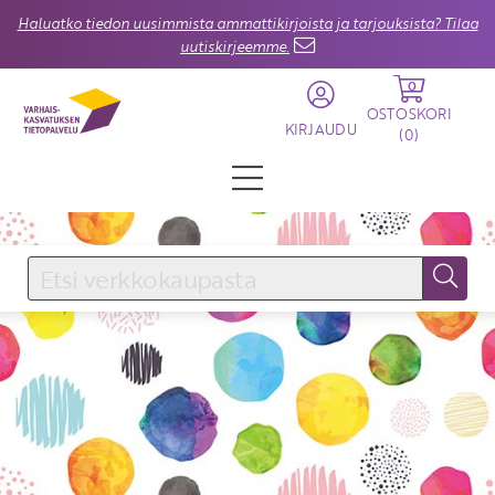
Haluatko tiedon uusimmista ammattikirjoista ja tarjouksista? Tilaa
uutiskirjeemme.
0
OSTOSKORI
KIRJAUDU
(
0
)
KIRJAUDU SISÄÄN
Käyttäjätunnus
Salasana
Unohtuiko salasana?