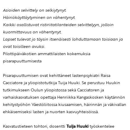
Asioiden selvittely on selkiytynyt.
Häiriökäyttäytyminen on vähentynyt.
Kaikki osallistuvat ristiriitatilanteiden selvittelyyn, jolloin
kuormittavuus on vähentynyt.
Lapset tulevat jo täysin itsenäisesti lohduttamaan toisiaan ja
ovat toisilleen avuksi.
Pilottipäiväkotien ammattilaisten kokemuksia
pisarapuuttumisesta
Pisarapuuttumisen ovat kehittäneet lastenpsykiatri Raisa
Cacciatore ja yliopistotutkija Tuija Huuki. Se perustuu Huukin
tutkimukseen Oulun yliopistossa sekä Cacciatoren ja
varhaiskasvatuksen opettaja Henriikka Kangaskosken käytännön
kehitystyöhön Väestöliitossa kiusaamisen, häirinnän ja väkivallan
ehkäisemiseksi lasten ja nuorten kasvuyhteisöissä.
Kasvatustieteen tohtori, dosentti
Tuija Huuki
työskentelee