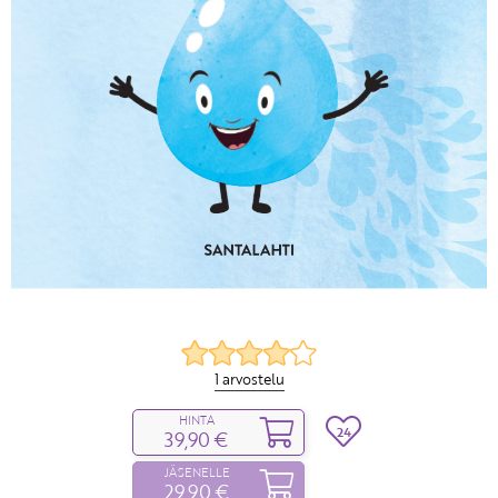
1 arvostelu
HINTA
24
39,90 €
JÄSENELLE
29,90 €