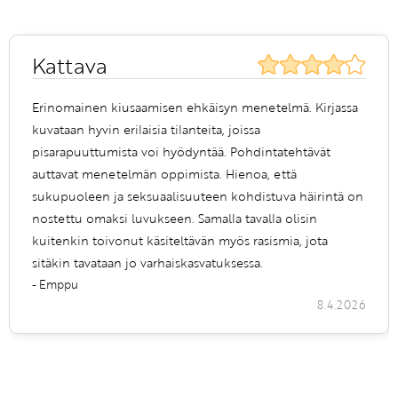
Kattava
Erinomainen kiusaamisen ehkäisyn menetelmä. Kirjassa
kuvataan hyvin erilaisia tilanteita, joissa
pisarapuuttumista voi hyödyntää. Pohdintatehtävät
auttavat menetelmän oppimista. Hienoa, että
sukupuoleen ja seksuaalisuuteen kohdistuva häirintä on
nostettu omaksi luvukseen. Samalla tavalla olisin
kuitenkin toivonut käsiteltävän myös rasismia, jota
sitäkin tavataan jo varhaiskasvatuksessa.
- Emppu
8.4.2026