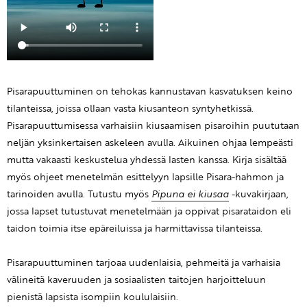
Pisarapuuttuminen on tehokas kannustavan kasvatuksen keino
tilanteissa, joissa ollaan vasta kiusanteon syntyhetkissä.
Pisarapuuttumisessa varhaisiin kiusaamisen pisaroihin puututaan
neljän yksinkertaisen askeleen avulla. Aikuinen ohjaa lempeästi
mutta vakaasti keskustelua yhdessä lasten kanssa. Kirja sisältää
myös ohjeet menetelmän esittelyyn lapsille Pisara-hahmon ja
tarinoiden avulla. Tutustu myös
Pipuna ei kiusaa
-kuvakirjaan,
jossa lapset tutustuvat menetelmään ja oppivat pisarataidon eli
taidon toimia itse epäreiluissa ja harmittavissa tilanteissa.
Pisarapuuttuminen tarjoaa uudenlaisia, pehmeitä ja varhaisia
välineitä kaveruuden ja sosiaalisten taitojen harjoitteluun
pienistä lapsista isompiin koululaisiin.