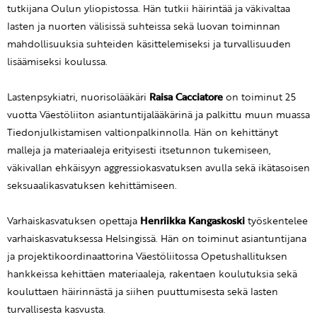
tutkijana Oulun yliopistossa. Hän tutkii häirintää ja väkivaltaa
lasten ja nuorten välisissä suhteissa sekä luovan toiminnan
mahdollisuuksia suhteiden käsittelemiseksi ja turvallisuuden
lisäämiseksi koulussa.
Lastenpsykiatri, nuorisolääkäri
Raisa Cacciatore
on toiminut 25
vuotta Väestöliiton asiantuntijalääkärinä ja palkittu muun muassa
Tiedonjulkistamisen valtionpalkinnolla. Hän on kehittänyt
malleja ja materiaaleja erityisesti itsetunnon tukemiseen,
väkivallan ehkäisyyn aggressiokasvatuksen avulla sekä ikätasoisen
seksuaalikasvatuksen kehittämiseen.
Varhaiskasvatuksen opettaja
Henriikka Kangaskoski
työskentelee
varhaiskasvatuksessa Helsingissä. Hän on toiminut asiantuntijana
ja projektikoordinaattorina Väestöliitossa Opetushallituksen
hankkeissa kehittäen materiaaleja, rakentaen koulutuksia sekä
kouluttaen häirinnästä ja siihen puuttumisesta sekä lasten
turvallisesta kasvusta.