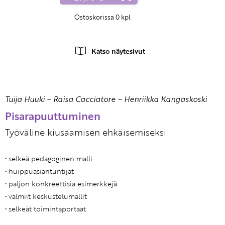
Ostoskorissa
0
kpl
Katso näytesivut
Tuija Huuki
–
Raisa Cacciatore
–
Henriikka Kangaskoski
Pisarapuuttuminen
Työväline kiusaamisen ehkäisemiseksi
• selkeä pedagoginen malli
• huippuasiantuntijat
• paljon konkreettisia esimerkkejä
• valmiit keskustelumallit
• selkeät toimintaportaat