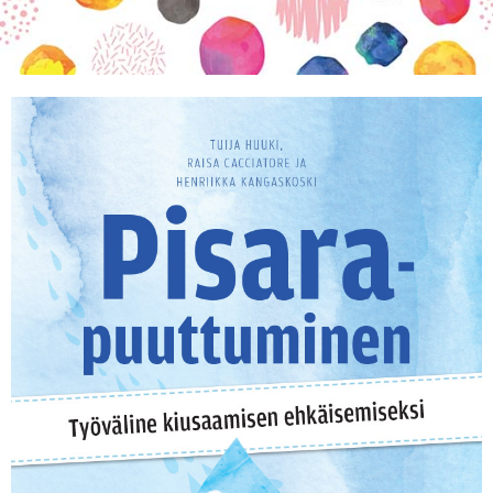
KIRJAUDU SISÄÄN
Etkö ole vielä Varhaiskasvatuksen Tietopalvelun
jäsen?
Liity tästä!