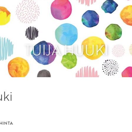
Etkö ole vielä Varhaiskas
jäsen?
Liity tästä!
TUIJA HUUKI
uki
HINTA