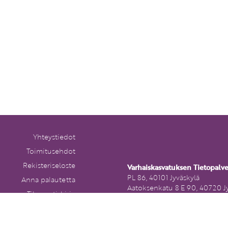
Yhteystiedot
Toimitusehdot
Rekisteriseloste
Varhaiskasvatuksen Tietopalv
PL 86, 40101 Jyväskylä
Anna palautetta
Aatoksenkatu 8 E 90, 40720 J
Tilaa uutiskirje
Soita meille:
Peruutuslomake
014 337 0050 (arkisin klo 9–1