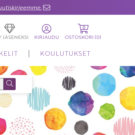
 uutiskirjeemme.
0
TY JÄSENEKSI
KIRJAUDU
OSTOSKORI (
0
)
KELIT
KOULUTUKSET