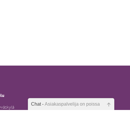
elu
Chat -
Asiakaspalvelija on poissa
yväskylä
Emme ole juuri nyt paikalla, lähetä
kysymyksesi meille sähköpostitse,
6)
niin vastaamme sinulle