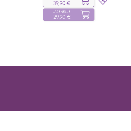
24
39,90 €
JÄSENELLE
29,90 €