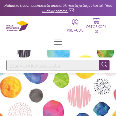
Haluatko tiedon uusimmista ammattikirjoista ja tarjouksista? Tilaa
uutiskirjeemme.
0
OSTOSKORI
KIRJAUDU
(
0
)
KIRJAUDU SISÄÄN
Käyttäjätunnus
Salasana
Unohtuiko salasana?