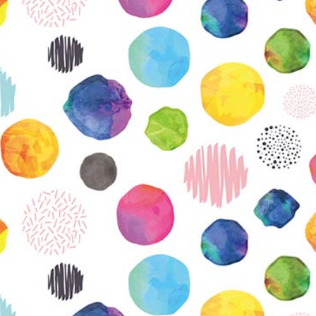
KIRJAUDU SISÄÄN
Etkö ole vielä Varhaiskasvatuksen Tietopalvelun
jäsen?
Liity tästä!