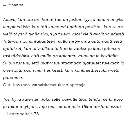
— Johanna
Apuva, kun tää on ihana! Tää on jostain syystä aina mun yks
lempihetkistä, kun tää kalenteri tipahtaa postista.. kun se on
vielä täynnä tyhjiä sivuja ja tuleva vuosi vielä avoinna edessä.
Tulevaan toimintakauteen mulla siirtyy aina automaattisesti
ajatukset, kun talvi alkaa taittua kevääksi, ja koen jotenkin
tosi tärkeäksi, että mulla on kalenteri valmiina jo keväällä.
Silloin tuntuu, että pystyy suuntaamaan ajatukset tulevaan ja
orientoitumaan niin henkisesti kuin konkreettisestikin vielä
paremmin.
Outi Kosunen, varhaiskasvatuksen opettaja
Tosi hyvä kalenteri. Jokaiselle päivälle tilaa tehdä merkintöjä
ja takana tyhjiä sivuja muistiinpanoille. Ulkonäöstä plussaa.
— Lastenhoitaja-78